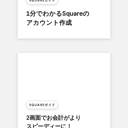
SQUAREガイド
1分で​わかる​Squareの​
アカウント作成
SQUAREガイド
2画面で​お会計が​より​
スピーディーに！​