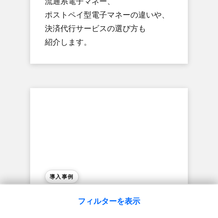
流通系電子マネー、​
ポストペイ型電子マネーの​違いや、​
決済代行サービスの​選び方も​
紹介します。
導入事例
WAGYU SUKIYAKI 極 -GOKU- |
はじめる
フィルターを​表示
Square 導入事例