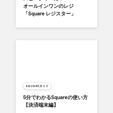
オールインワンの​レジ​
「Square レジスター」
SQUAREガイド
5分で​わかる​Squareの​使い方​
【決済端末編】