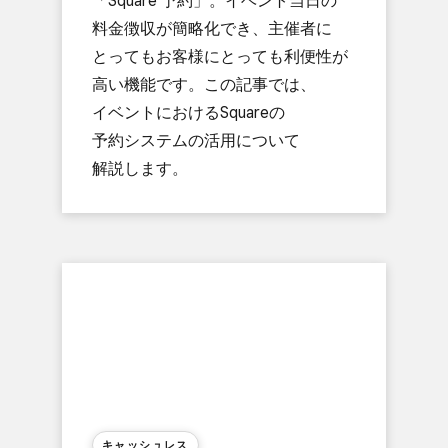
「Square 予約」。​イベント当日の​
料金徴収が​簡略化でき、​主催者に​
とっても​お客様に​とっても​利便性が​
高い​機能です。​この​記事では、​
イベントに​おける​Squareの​
予約システムの​活用に​ついて​
解説します。
キャッシュレス