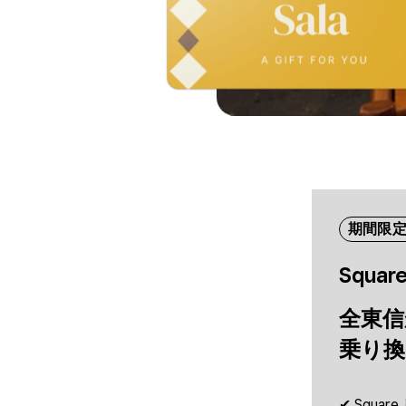
期間限
Squa
全東​信
乗り換
✔︎ Squa