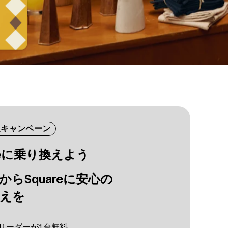
定キャンペーン
reに​乗り換えよう
から​Squareに​安心の​
えを
re リーダーが​1台無料