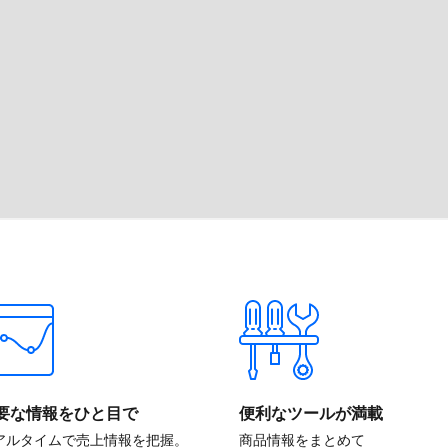
要な​情報を​ひと目で
便利な​ツールが​満載
アルタイムで​売上情報を​把握。​
商品情報を​まとめて​