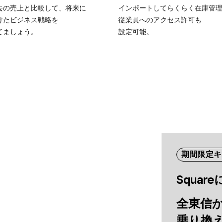
の​売上と​比較して、​将来に​
インポートしてらくらく​在庫管理
けた​ビジネス戦略を​
従業員への​アクセス許可も​
てましょう。
設定可能。
期間限定キ
Squar
全東​信か
乗り換