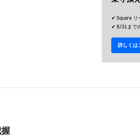
✔︎ Squar
✔︎ 8/31
詳しくは​
把握