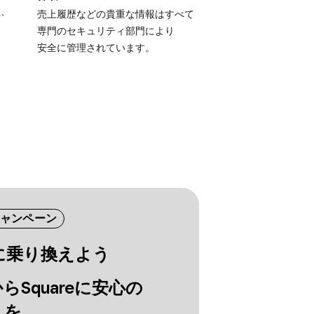
、​
売上履歴などの​貴重な​情報は​すべて​
専門の​セキュリティ部門に​より​
安全に​管理されています。
ャンペーン
eに​乗り換えよう
ら​Squareに​安心の​
えを