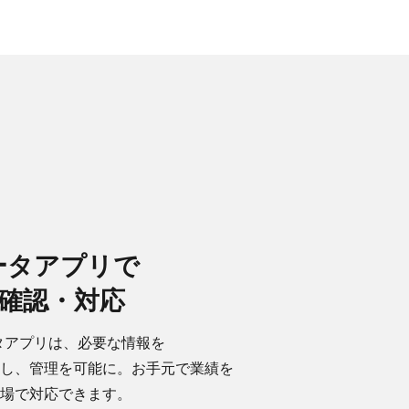
データアプリで​​
​確認・対応
ータアプリは、​必要な​情報を​
、​管理を​可能に。​お手元で​業績を​
場で​対応できます。