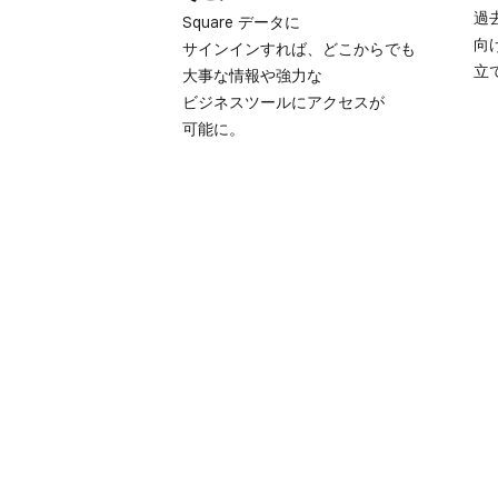
過去
Square データに​
向
サインインすれば、​どこから​でも​
立
大事な​情報や​強力な​
ビジネスツールに​アクセスが​
可能に。