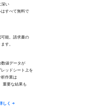
​深い​
​すべて​無料で​
認可能。​請求書の​
きます。
​数値データが​
プレッドシート上を​
分析作業は​
、​重要な​結果も​
​詳しく