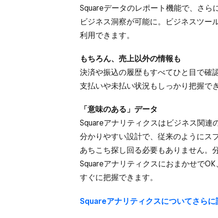
Squareデータの​レポート機能で、​さらに
ビジネス洞察が​可能に。​ビジネスツールは
利用できます。
もちろん、​売上以外の​情報も
決済や​振込の​履歴も​すべて​ひと目で​確
支払いや​未払い​状況も​しっかり​把握で
「意味の​ある」​データ
Squareアナリティクスは​ビジネス関連の
分かりやすい​設計で、​従来のように​ス
あちこち探し回る​必要も​ありません。​
Squareアナリティクスに​おまかせで​OK
すぐに​把握できます。
Squareアナリティクスに​ついてさらに