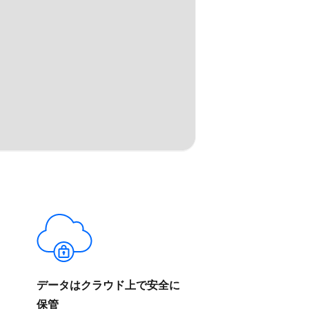
データは​クラウド上で​安全に​
保管