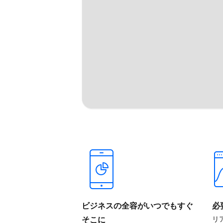
ビジネスの​全容が​いつでも​すぐ​
必
そこに
リ