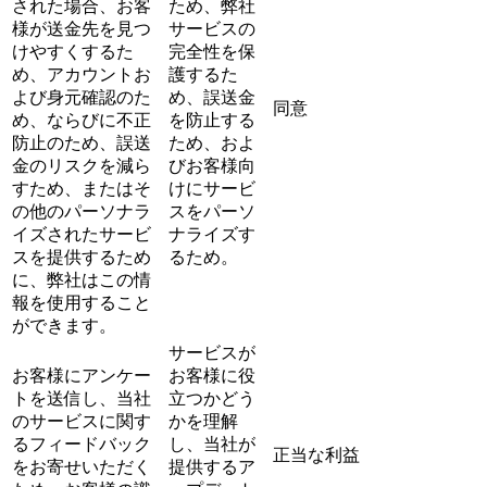
された場合、お客
ため、弊社
様が送金先を見つ
サービスの
けやすくするた
完全性を保
め、アカウントお
護するた
よび身元確認のた
め、誤送金
同意
め、ならびに不正
を防止する
防止のため、誤送
ため、およ
金のリスクを減ら
びお客様向
すため、またはそ
けにサービ
の他のパーソナラ
スをパーソ
イズされたサービ
ナライズす
スを提供するため
るため。
に、弊社はこの情
報を使用すること
ができます。
サービスが
お客様にアンケー
お客様に役
トを送信し、当社
立つかどう
のサービスに関す
かを理解
るフィードバック
し、当社が
正当な利益
をお寄せいただく
提供するア