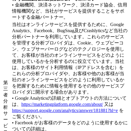
• 金融機関、決済ネットワーク、決済カード協会、信用
情報機関など、当社がサービスを提供することをサポ
ートする金融パートナー。
当社はオンラインサービスを提供するために、Google
Analytics、Facebook、BugSnag及びCrashlyticsなど当社の
分析パートナーを利用しています。これらのサービス
を管理する分析プロバイダは、Cookie、ウェブビーコ
ン、ウェブサーバーログなどのテクノロジーを使用し
て、お客様が当社のオンラインサービスをどのように
使用しているかを分析するのに役立てています。当社
は、お客様のサイト利用情報（IPアドレスを含む）を
これらの分析プロバイダや、お客様や他のお客様が当
社のオンラインサービスをどのように利用しているか
第
を把握するために情報を使用するその他のサービスプ
三
ロバイダに開示する場合があります。
者
• Google Analyticsの詳細とオプトアウトの方法について
分
は、
https://marketingplatform.google.com/about/
又は
析
https://support.google.com/analytics/answer/181881?hl=e
を
サ
ご覧ください。
ー
• Facebook がお客様のデータをどのように使用するかに
ビ
ついての詳細は、