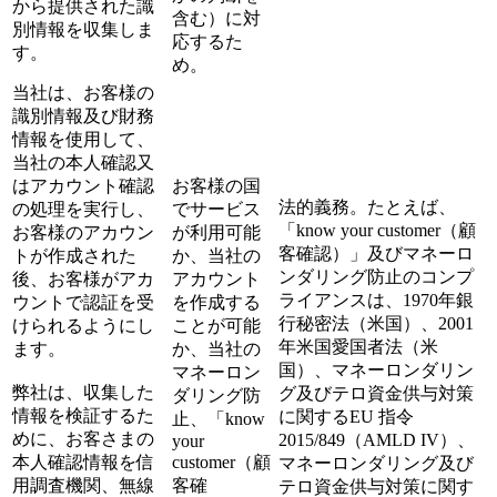
から提供された識
含む）に対
別情報を収集しま
応するた
す。
め。
当社は、お客様の
識別情報及び財務
情報を使用して、
当社の本人確認又
はアカウント確認
お客様の国
法的義務。たとえば、
の処理を実行し、
でサービス
「know your customer（顧
お客様のアカウン
が利用可能
客確認）」及びマネーロ
トが作成された
か、当社の
ンダリング防止のコンプ
後、お客様がアカ
アカウント
ライアンスは、1970年銀
ウントで認証を受
を作成する
行秘密法（米国）、2001
けられるようにし
ことが可能
年米国愛国者法（米
ます。
か、当社の
国）、マネーロンダリン
マネーロン
弊社は、収集した
グ及びテロ資金供与対策
ダリング防
情報を検証するた
に関するEU 指令
止、「know
めに、お客さまの
2015/849（AMLD IV）、
your
本人確認情報を信
customer（顧
マネーロンダリング及び
用調査機関、無線
客確
テロ資金供与対策に関す