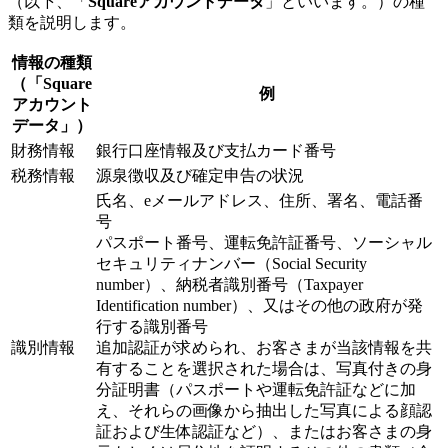
（以下、「
Squareアカウントデータ
」といいます。）の種
類を説明します。
情報の種類
（「Square
例
アカウント
データ」）
財務情報
銀行口座情報及び支払カード番号
税務情報
源泉徴収及び確定申告の状況
氏名、eメールアドレス、住所、署名、電話番
号
パスポート番号、運転免許証番号、ソーシャル
セキュリティナンバー（Social Security
number）、納税者識別番号（Taxpayer
Identification number）、又はその他の政府が発
行する識別番号
識別情報
追加認証が求められ、お客さまが当該情報を共
有することを選択された場合は、写真付きの身
分証明書（パスポートや運転免許証などに加
え、それらの画像から抽出した写真による顔認
証および生体認証など）、またはお客さまの身