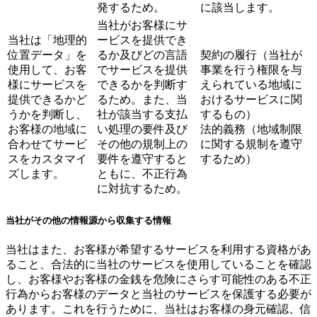
発するため。
に該当します。
当社がお客様にサ
当社は「地理的
ービスを提供でき
位置データ」を
るか及びどの言語
契約の履行（当社が
使用して、お客
でサービスを提供
事業を行う権限を与
様にサービスを
できるかを判断す
えられている地域に
提供できるかど
るため。また、当
おけるサービスに関
うかを判断し、
社が該当する支払
するもの）
お客様の地域に
い処理の要件及び
法的義務（地域制限
合わせてサービ
その他の規制上の
に関する規制を遵守
スをカスタマイ
要件を遵守すると
するため）
ズします。
ともに、不正行為
に対抗するため。
当社がその他の情報源から収集する情報
当社はまた、お客様が希望するサービスを利用する資格があ
ること、合法的に当社のサービスを使用していることを確認
し、お客様やお客様の金銭を危険にさらす可能性のある不正
行為からお客様のデータと当社のサービスを保護する必要が
あります。これを行うために、当社はお客様の身元確認、信