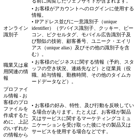
る前に閲覧したウェブサイトが含まれます。
• お客様がアカウントへのログインに使用する
情報。
• IPアドレス並びに一意識別子（unique
オンライン
identifier）（デバイス識別子、クッキー、ビー
識別子
コン、ピクセルタグ、モバイル広告識別子及
び類似の技術、顧客番号、ユニーク・エイリ
アス（unique alias）及びその他の識別子を含
む）。
• お客様のビジネスに関する情報（予約、スタ
職業又は雇
ッフの空き状況、連絡先など）と従業員（役
用関連の情
職、給与情報、勤務時間、その他のタイムカ
報
ードデータなど）。
プロファイ
ル情報 - お
客様のプロ
• お客様の好み、特性、及び行動を反映してい
ファイルを
る場合があります。たとえば、お客様が製品
作成するた
又はサービスに関するマーケティングコミュ
めに、上記
ニケーションを受け取った後にその製品又は
のいずれか
サービスを使用する場合などです。
の情報から