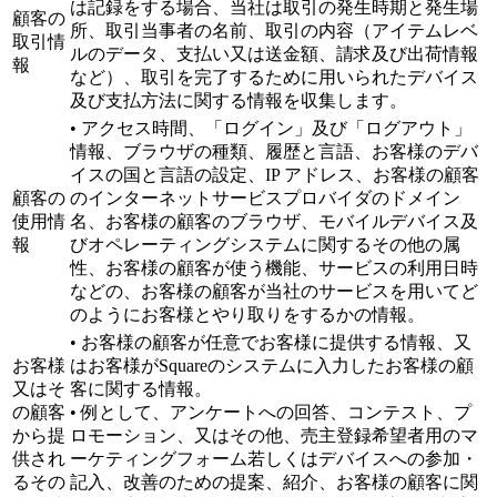
は記録をする場合、当社は取引の発生時期と発生場
顧客の
所、取引当事者の名前、取引の内容（アイテムレベ
取引情
ルのデータ、支払い又は送金額、請求及び出荷情報
報
など）、取引を完了するために用いられたデバイス
及び支払方法に関する情報を収集します。
• アクセス時間、「ログイン」及び「ログアウト」
情報、ブラウザの種類、履歴と言語、お客様のデバ
イスの国と言語の設定、IP アドレス、お客様の顧客
顧客の
のインターネットサービスプロバイダのドメイン
使用情
名、お客様の顧客のブラウザ、モバイルデバイス及
報
びオペレーティングシステムに関するその他の属
性、お客様の顧客が使う機能、サービスの利用日時
などの、お客様の顧客が当社のサービスを用いてど
のようにお客様とやり取りをするかの情報。
• お客様の顧客が任意でお客様に提供する情報、又
お客様
はお客様がSquareのシステムに入力したお客様の顧
又はそ
客に関する情報。
の顧客
• 例として、アンケートへの回答、コンテスト、プ
から提
ロモーション、又はその他、売主登録希望者用のマ
供され
ーケティングフォーム若しくはデバイスへの参加・
るその
記入、改善のための提案、紹介、お客様の顧客に関