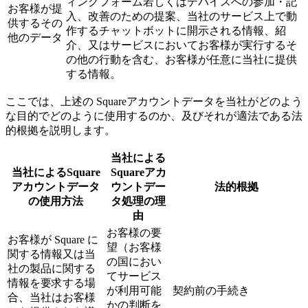
ィングフォーム若しくはデバイスへの参加・記
お客様が提
入、改善のための提案、当社のサービス上で動
供するその
作するチャットボットに開示される情報、紹
他のデータ
介、又はサービスにおいてお客様が実行するそ
の他の行動を含む、お客様が任意に当社に提供
する情報。
ここでは、上述の Squareアカウントデータを当社がどのよう
な目的でどのように使用するのか、及びそれが適法である法
的根拠を説明します。
当社による
当社によるSquare
Squareアカ
アカウントデータ
ウントデー
法的根拠
の使用方法
タ処理の理
由
お客様の要
お客様が Square に
望（お客様
関する情報又は当
の国におい
社の製品に関する
てサービス
情報を要求する場
が利用可能
契約前の手続き
合、当社はお客様
かの判断を