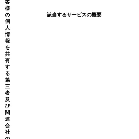
客
様
の
該当するサービスの概要
個
人
情
報
を
共
有
す
る
第
三
者
及
び
関
連
会
社
の