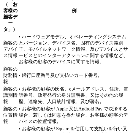
（「お
客様の
例
顧客デ
ー
タ」）
• ハードウェアモデル、オペレーティングシステム
顧客の
とバージョン、デバイス名、固有のデバイス識別
デバイ
子、モバイルネットワーク情報、及びデバイスとサ
ス情報
ービスとのインターアクションに関する情報など、
お客様の顧客のデバイスに関する情報。
顧客の
財務情
• 銀行口座番号及び支払いカード番号。
報
顧客の
• お客様の顧客の氏名、eメールアドレス、住所、電
識別情
話番号、政府発行の身分証明書、又はその他の履
報
歴、連絡先、人口統計情報、及び署名。
顧客の
• お客様の顧客が Apple 又はAndroid Pay で決済する
位置情
場合、若しくは同意を得た場合、お客様の顧客のデ
報
バイスの位置情報。
• お客様の顧客が Square を使用して支払いを行い又