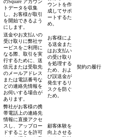
のSquare アカウン
ウントを作
トデータを収集
成してサポ
し、お客様が取引
ートするた
を開始できるよう
め。
にします。
送金やお支払いの
お客様によ
受け取りに弊社サ
る送金また
ービスをご利用に
はお支払い
なる際、取引を実
の受け取り
行するために、送
を処理する
信元または受取先
契約の履行
ため、およ
のメールアドレス
び誤送金が
または電話番号な
発生するリ
どの連絡先情報を
スクを防ぐ
お伺いする場合が
ため。
あります。
弊社がお客様の携
帯電話上の連絡先
情報に直接アクセ
スし、アップロー
顧客体験を
ドすることを許可
向上させる