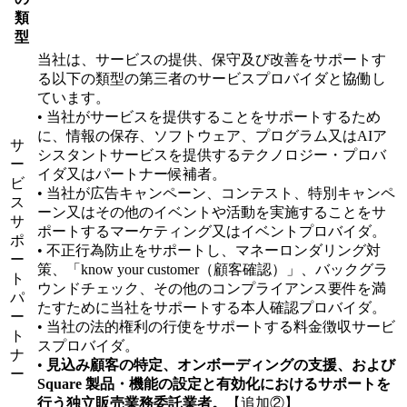
類
型
当社は、サービスの提供、保守及び改善をサポートす
る以下の類型の第三者のサービスプロバイダと協働し
ています。
• 当社がサービスを提供することをサポートするため
に、情報の保存、ソフトウェア、プログラム又はAIア
サ
シスタントサービスを提供するテクノロジー・プロバ
ー
イダ又はパートナー候補者。
ビ
• 当社が広告キャンペーン、コンテスト、特別キャンペ
ス
ーン又はその他のイベントや活動を実施することをサ
サ
ポートするマーケティング又はイベントプロバイダ。
ポ
• 不正行為防止をサポートし、マネーロンダリング対
ー
策、「know your customer（顧客確認）」、バックグラ
ト
ウンドチェック、その他のコンプライアンス要件を満
パ
たすために当社をサポートする本人確認プロバイダ。
ー
• 当社の法的権利の行使をサポートする料金徴収サービ
ト
スプロバイダ。
ナ
•
見込み顧客の特定、オンボーディングの支援、および
ー
Square 製品・機能の設定と有効化におけるサポートを
行う独立販売業務委託業者。
【追加②】