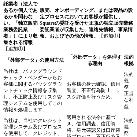
託業者（法人で
あるか個人であ
販売、オンボーディング、または製品の設
るかを問わな
定プロセスにおいてお客様が提供し、
い。「独立販売
Squareの委託を受けた正規の独立販売業務
業務委託業
委託業者が収集した、連絡先情報、事業情
者」）により収
報、およびその他の情報。
【追加①】
集される情報
【追加①】
「外部データ」を処理す
法的
「外部データ」の使用方法
る理由
根拠
当社は、バックグラウンド
法的
チェック・ベンダーからお
義
客様に関するバックグラウ
お客様の身元確認、信用
務
ンドチェック情報を収集
調査、不正行為防止、リ
正当
し、不正防止及びリスク管
スク評価を行うため。
な利
理システムを使用してこの
益
情報を処理します。
適用される法令に基づ
当社は、当社のクレジット
法的
き、信用調査、信用資
管理システム及びプロセス
義
格、身元確認又は口座確
を使用して、クレジット、
務
認プロセス、不正行為又