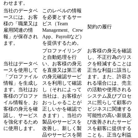
わせます。
当社のデータベ
このレベルの情報
ースには、お客
を必要とするサー
様の「職業又は
ビス（Team
契約の履行
雇用関連の情
Management、Crew
報」が保存され
App、Payrollなど）
ます。
を提供するため。
プロファイリング
お客様の身元を確認
と自動処理を行
し、不正行為のリス
当社はデータベ
い、お客様の身元
クを軽減することは
ースを使用して
を直接又は第三者
正当な利益に該当し
「プロファイル
の身元確認サービ
ます。また、許容さ
情報」を生成し
スを利用して確認
れる場合には、売主
ます。当社はお
し（それによって
の活動や使用される
客様のプロファ
当社は、お客様が
システム及びプロセ
イル情報を、お
おっしゃることが
スに照らして顧客の
客様の身元を確
正しいかを確認で
ビジネスに関連する
認し、サービス
きます）、当社の
可能性の高い新規及
を強化するため
製品やサービスを
び改善されたサービ
に使用します。
改善し、新しく製
スを顧客に提供する
品やサービスを開
ことも、正当な利益