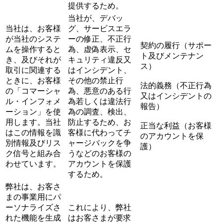
提供するため。
当社が、デバッ
当社は、お客様
グ、サービスエラ
が当社のシステ
ーの修正、不正行
契約の履行（サポー
ムを操作すると
為、虚偽表示、セ
ト及びメンテナン
き、及びそれが
キュリティ違反又
ス）
取引に関連する
はインシデント、
ときに、お客様
その他の禁止行
法的義務（不正行為
の「コマーシャ
為、悪意のある行
又はインシデントの
ル・インフォメ
為若しくは違法行
報告）
ーション」を使
為の調査、検出、
用します。当社
防止するため、お
正当な利益（お客様
はこの情報を識
客様に代わってチ
のアカウントを保
別情報及びリス
ャージバックを争
護）
ク信号と組み合
うなどのお客様の
わせています。
アカウントを保護
するため。
弊社は、お客さ
まの事業用にパ
ーソナライズさ
これにより、弊社
れた機能を生成
はお客さまが要求