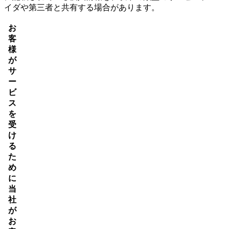
イダや第三者と共有する場合があります。
お
客
様
が
サ
ー
ビ
ス
を
受
け
る
た
め
に
当
社
が
お