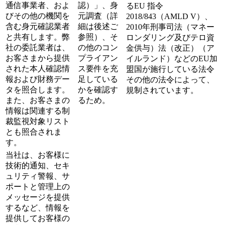
通信事業者、およ
認）」、身
るEU 指令
びその他の機関を
元調査（詳
2018/843（AMLD V）、
含む身元確認業者
細は後述ご
2010年刑事司法（マネー
と共有します。弊
参照）、そ
ロンダリング及びテロ資
社の委託業者は、
の他のコン
金供与）法（改正）（ア
お客さまから提供
プライアン
イルランド）などのEU加
された本人確認情
ス要件を充
盟国が施行している法令
報および財務デー
足している
その他の法令によって、
タを照合します。
かを確認す
規制されています。
また、お客さまの
るため。
情報は関連する制
裁監視対象リスト
とも照合されま
す。
当社は、お客様に
技術的通知、セキ
ュリティ警報、サ
ポートと管理上の
メッセージを提供
するなど、情報を
提供してお客様の