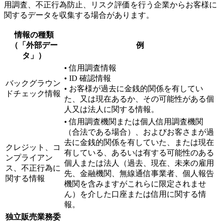
用調査、不正行為防止、リスク評価を行う企業からお客様に
関するデータを収集する場合があります。
情報の種類
（「外部デー
例
タ」）
• 信用調査情報
• ID 確認情報
バックグラウン
• お客様が過去に金銭的関係を有してい
ドチェック情報
た、又は現在あるか、その可能性がある個
人又は法人に関する情報。
• 信用調査機関または個人信用調査機関
（合法である場合）、およびお客さまが過
去に金銭的関係を有していた、または現在
クレジット、コ
有している、あるいは有する可能性のある
ンプライアン
個人または法人（過去、現在、未来の雇用
ス、不正行為に
先、金融機関、無線通信事業者、個人報告
関する情報
機関を含みますがこれらに限定されませ
ん）を介した口座または信用に関する情
報。
独立販売業務委