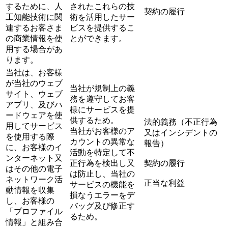
するために、人
されたこれらの技
契約の履行
工知能技術に関
術を活用したサー
連するお客さま
ビスを提供するこ
の商業情報を使
とができます。
用する場合があ
ります。
当社は、お客様
が当社のウェブ
当社が規制上の義
サイト、ウェブ
務を遵守してお客
アプリ、及びハ
様にサービスを提
ードウェアを使
供するため。
法的義務（不正行為
用してサービス
当社がお客様のア
又はインシデントの
を使用する際
カウントの異常な
報告）
に、お客様のイ
活動を特定して不
ンターネット又
正行為を検出し又
契約の履行
はその他の電子
は防止し、当社の
ネットワーク活
正当な利益
サービスの機能を
動情報を収集
損なうエラーをデ
し、お客様の
バッグ及び修正す
「プロファイル
るため。
情報」と組み合