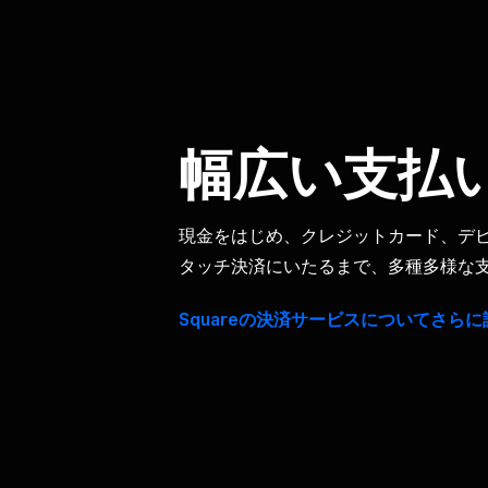
幅​広い​支払
現金を​はじめ、​クレジットカード、​デビッ
タッチ決済に​いたるまで、​多種​多様な​
Squareの​決済サービスに​ついてさらに