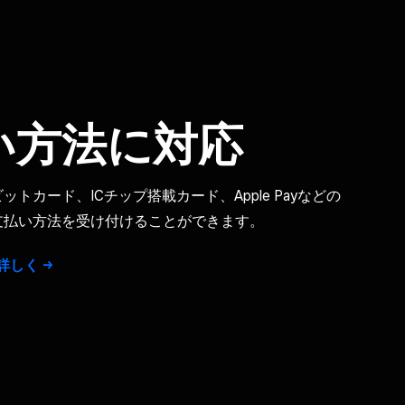
い方​法に​対応
トカード、​ICチップ搭載カード、​Apple Payなどの​
支払い方​法を​受け付ける​ことができます。
​詳しく