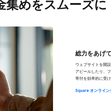
​募金集めを​スムーズに
総力を​あげ
ウェブサイトを​開設
アピールしたり、​フ
寄付を​効率的に​受け
Square オンライ