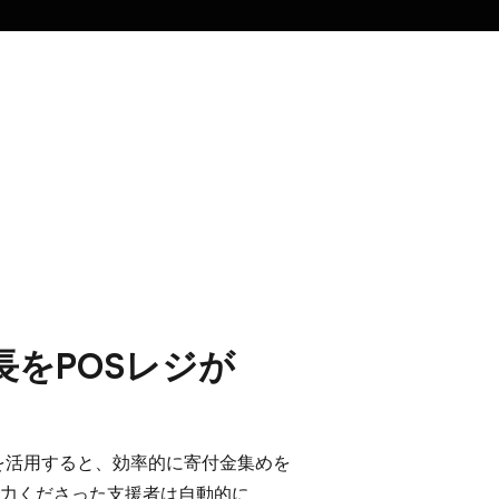
を​POSレジが​
トを​活用すると、​効率的に​寄付金集めを​
協力くださった​支援者は​自動的に​