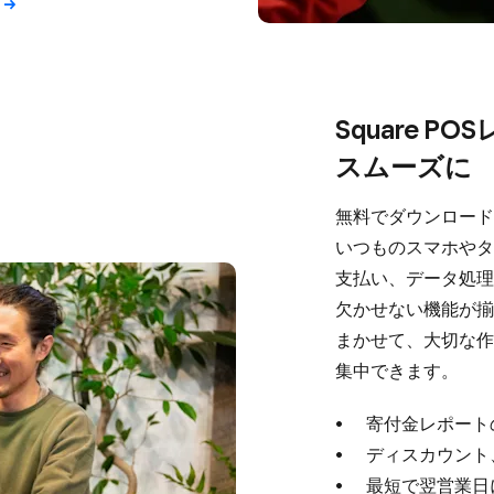
Square P
スムーズに
無料で​ダウンロードで
いつもの​スマホや​タ
支払い、​データ処理
欠かせない​機能が​揃
まかせて、​大切な​作
集中できます。
寄付金レポートの
ディスカウント、
最短で​翌営業日