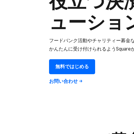
役立つ決
ューショ
フードバンク​活動や​チャリティー募金な
かんたんに​受け付けられる​ようSquar
無料で​はじめる
お問い​合わせ