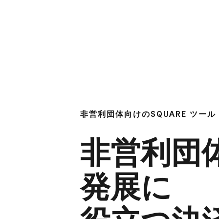
非営利団体向けの​SQUARE ツール
非営利団体
発展に​