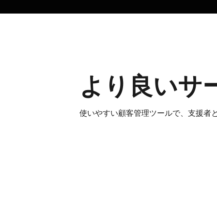
より​良い​サ
使いやすい​顧客管理ツールで、​支援者と