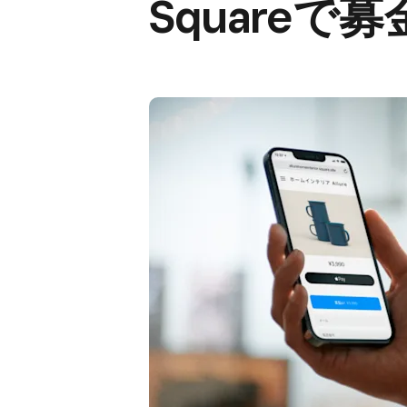
Squareで