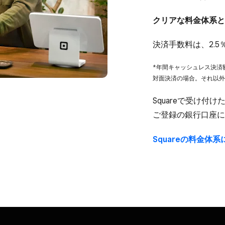
クリアな​料金体系と
決済手数料は、​2.5
*年間キャッシュレス決済額3
対面決済の​場合。​それ以外
Squareで​受け付け
ご登録の​銀行口座に
Squareの​料金体