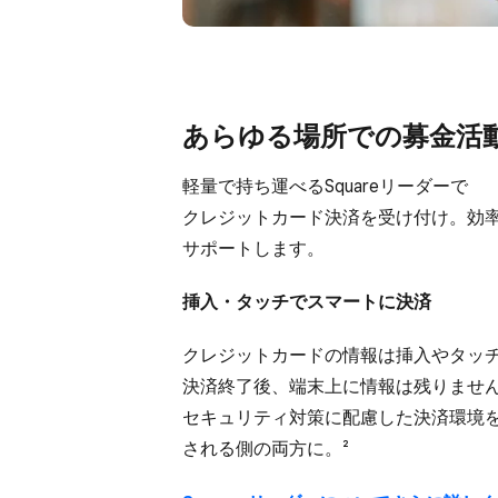
あらゆる​場所での​募金活
軽量で​持ち​運べる​Squareリーダーで​
クレジットカード決済を​受け付け。​効率
サポートします。
挿入・タッチで​スマートに​決済
クレジットカードの​情報は​挿入や​タッチ
決済終了後、​端末上に​情報は​残りません
セキュリティ対策に​配慮した​決済環境を​
される​側の​両方に。​²