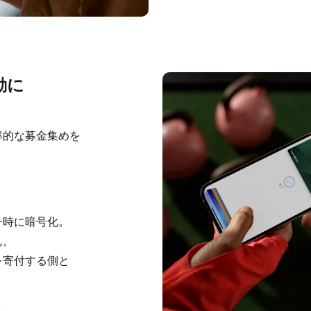
動に
的な​募金集めを​
時に​暗号化。​
。​
寄付する​側と​