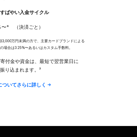
​すば​やい​入金サイクル
％〜* ​（決済ごと）
,000万円未満の​方で、​主要カードブランドに​よる​
の​場合は​3.25%〜あるいは​カスタム手数料。
た​寄付金や​資金は、​最短で​翌営業日に​
​振り込まれます。​³
系に​ついてさらに​詳しく