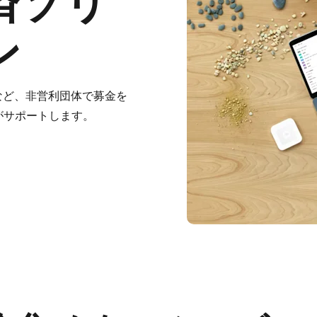
済ソリ
ン
ど、​非営利団体で​募金を​
eが​サポートします。