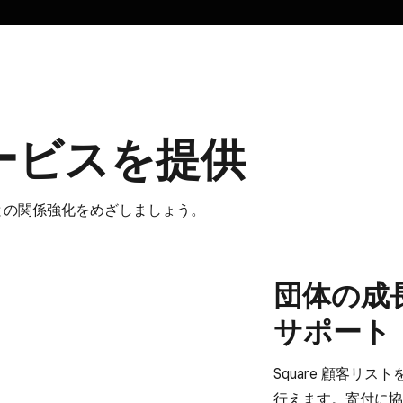
ービスを​提供
の​関係​強化を​めざしましょう。
団体の​成長
サポート
Square 顧客リス
行えます。​寄付に​