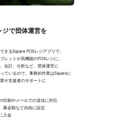
OSレジで​団体運営を​
きる​Square POSレジアプリで、​
ブレットが​高機能の​POSレジに。​
、​会計、​分析など、​団体運営に​
っているので、​事務的作業は​Squareに​
業や​支援者の​サポートに​
​印刷や​メールでの​送信に​対応
​募金額など​自由に​設定
に​入金