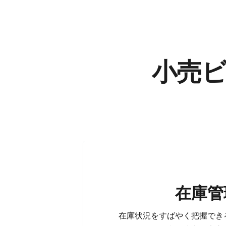
小売ビ
在庫管理
在庫管
掲載できる​商品数は​無制限
在庫状況を​すばやく​把握でき