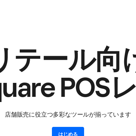
リテール向
quare POS
店舗販売に​役立つ​多彩な​ツールが​揃っています
はじめる