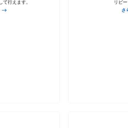
顧客プロフィールを​
して​行えます。​
リピー
さ
すべての​販売チャ
iPadまたは​iPho
動作成
商品の​交換および​
商品の​店舗受取や​
ギフトカード
店舗販売の​機能を​すべて