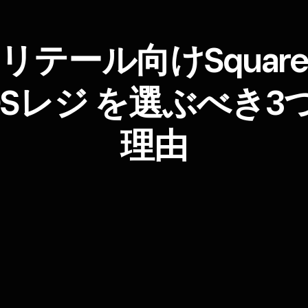
リテール向けSquar
OSレジ を​選ぶべき​3つ
理由