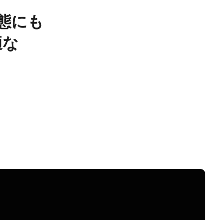
態にも​
な​