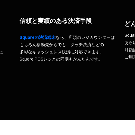
信頼と​実績の​ある​決済手段
どん
Squ
Squareの​決済端末
なら、​店頭の​レジカウンターは​
あら
もちろん移動先から​でも、​タッチ決済などの​
月額
多彩な​キャッシュレス決済に​対応できます。​
​
ご用
Square POSレジとの​同期も​かんたんです。