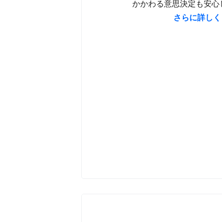
店舗間の​在庫移動
かかわる​意思決定も​安心
さらに​詳しく
在庫数を​すばやく​確認
スマートな​在庫予測
在庫補充の​ための​注文書を​自
取引先の​管理
在庫管理の​機能を​すべて​表示