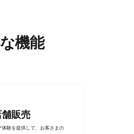
な​機能
店舗販売
OSレジアプリ
体験を​提供して、​お客さまの​