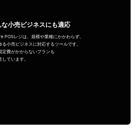
な​小売ビジネスにも​適応
are POSレジは、​規模や​業種に​かかわらず、​
ゆる​小売ビジネスに​対応する​ツールです。​
固定費が​かからない​プランも​
意しています。