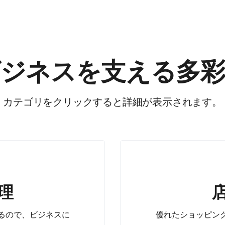
ジネスを​支える​多彩
カテゴリを​クリックすると​詳細が​表示されます。
店舗販売
理
無料の​Square P
るので、​ビジネスに​
優れた​ショッピング