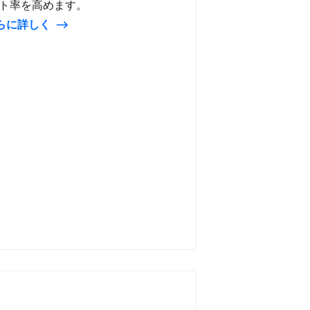
自動で​追加
ト率を​高めます。​
らに​詳しく
ネルでの​顧客取引履歴
neの​カメラで​バーコードを​スキャン
返品
発送
​表示