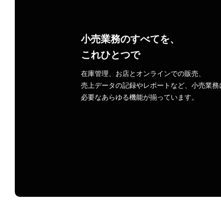
小売業務の​すべてを、​
これひとつで
在庫管理、​お店と​オンラインでの​販売、​
売上データの​記録や​レポートなど、​小売業務に
必要な​あらゆる​機能が​揃っています。