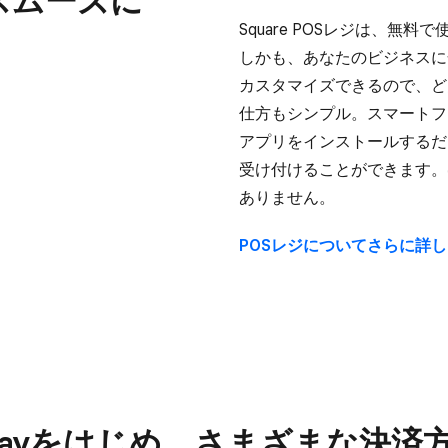
Square POSレジは、​無料で
しかも、​あなたの​ビジネスに​
カスタマイズできるので、​どん
仕方も​シンプル。​スマートフォン
アプリを​インストールするだけ
受け付ける​ことができます。​ほ
ありません。
POSレジに​ついてさらに​詳
Payを​はじめ、​さまざまな​決済