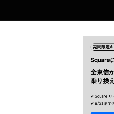
期間限定キ
Squar
全東​信か
乗り換
✔︎ Squar
✔︎ 8/31