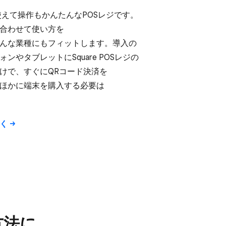
​使えて​操作も​かんたんな​POSレジです。​
合わせて​使い方を​
な​業種にも​フィットします。​導入の​
や​タブレットに​Square POSレジの​
で、​すぐに​QRコード決済を​
かに​端末を​購入する​必要は​
しく
方​法に