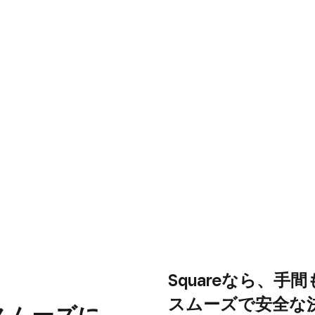
Squareなら、​手
、
スムーズで​安全な​
​スムーズに