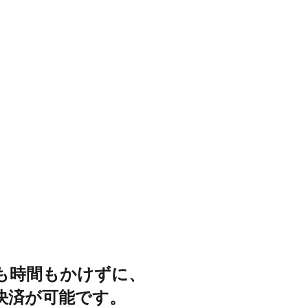
間も​時間も​かけずに、
決済が​可能です。