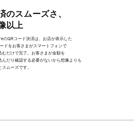
済の​スムーズさ、​
像以上
areの​QRコード決済は、​お店が​表示した​
コードを​お客さまが​スマートフォンで​
むだけで​完了。​お客さまが​金額を​
んだり​確認する​必要が​ないから​想像よりも​
と​スムーズです。