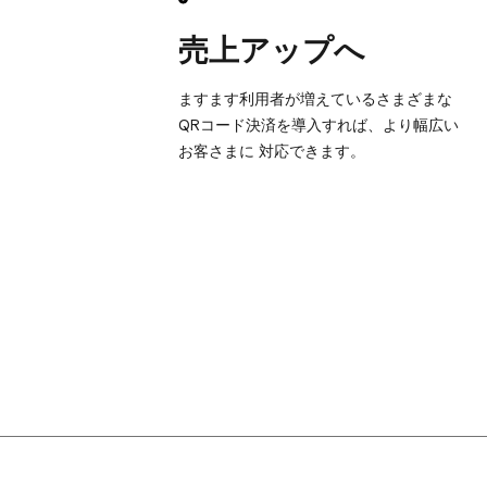
売上アップへ
ますます利用者が​増えているさまざまな​
QRコード決済を​導入すれば、​より​幅​広い​
お客さまに​ 対応できます。