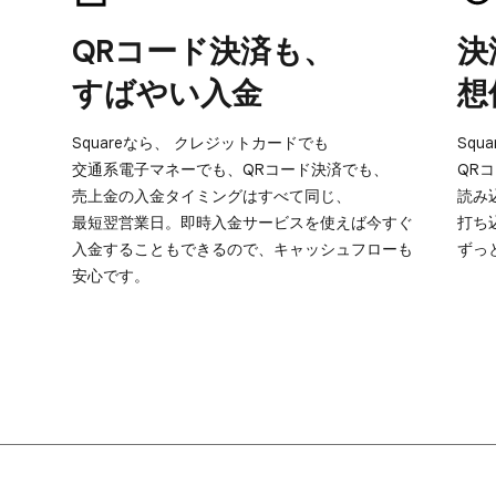
QRコード決済も、​
決
すばやい​入金
想
Squareなら、​ クレジットカードでも​
Squ
交通系電子マネーでも、​QRコード決済でも、​
QR
売上金の​入金タイミングは​すべて​同じ、​
読み込
最短翌営業日。​即時入金サービスを​使えば​今すぐ​
打ち込
入金する​ことも​できるので、​キャッシュフローも​
ずっ
安心です。