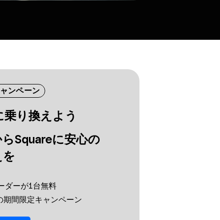
ャンペーン
eに​乗り換えよう
ら​Squareに​安心の​
えを
e リーダーが​1台無料
までの​期間限定キャンペーン