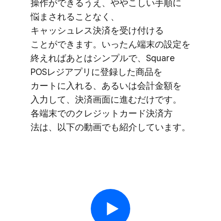
操作が​できるうえ、​やや​こしい​手順に​
悩まされる​ことなく、​
キャッシュレス決済を​受け付ける​
ことができます。​いったん端末の​設定を​
終えれば​あとは​シンプルで、​Square
POSレジアプリに​登録した​商品を​
カートに​入れる、​あるいは​会計金額を​
入力して、​決済画面に​進むだけです。​
各端末での​クレジットカード決済方​
法は、​以下の​動画でも​紹介しています。