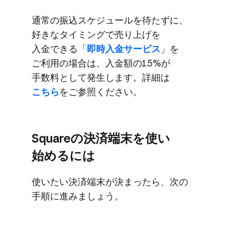
通常の​振込スケジュールを​待たずに、​
好きな​タイミングで​売り上げを​
入金できる​「
即時入金サービス
」を​
ご利用の​場合は、​入金額の​1.5%が​
手数料と​して​発生します。​詳細は
こちら
を​ご参照ください。
Squareの​決済端末を​使い​
始めるには
使いたい​決済端末が​決まったら、​次の​
手順に​進みましょう。