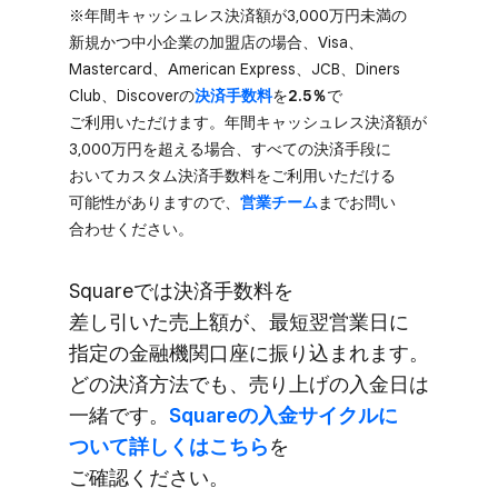
※年間キャッシュレス決済額が​3,000万円未満の​
新規かつ中小企業の​加盟店の​場合、​Visa、​
Mastercard、​American Express、​JCB、​Diners
Club、​Discoverの
​決済手数料
を
​2.5％
で​
ご利用いただけます。​年間キャッシュレス決済額が​
3,000万円を​超える​場合、​すべての​決済手段に​
おいて​カスタム決済手数料を​ご利用いただける​
可能性が​ありますので、
​営業チーム
まで​お問い​
合わせください。
Squareでは​決済手数料を​
差し引いた売上額が、​最短翌営業日に​
指定の​金融機関​口座に​振り込まれます。​
どの​決済方​法でも、​売り上げの​入金日は​
一緒です。
​Squareの​入金サイクルに​
ついて​詳しくは​こちら
を​
ご確認ください。