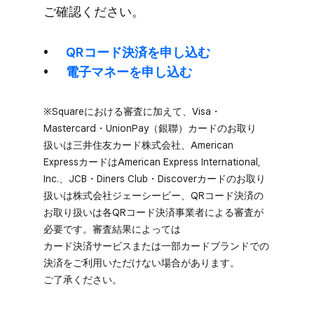
ご確認ください。
QRコード決済を​申し込む
電子マネーを​申し込む
※Squareに​​おける​​審査に​​加えて、​​Visa・
Mastercard・UnionPay​（銀聯）​カードの​​お取り​
扱いは​​三井住友カード株式会社、​​American
Expressカードは​​American Express International,
Inc.、​​JCB・Diners Club・Discoverカードの​​お取り​
扱いは​​株式会社ジェーシービー、​​QRコード決済の​​
お取り​扱いは​​各QRコード決済事業者に​​よる​​審査が​​
必要です。​​審査結果に​​よっては​​
カード決済サービスまたは​​一部​カードブランドでの​​
決済を​​ご利用いただけない​​場合が​​あります。​​
ご了承ください。