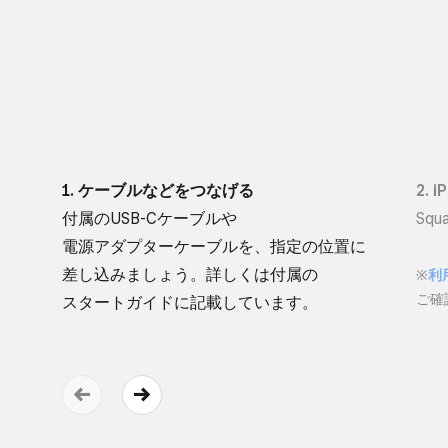
1. ケーブルなどを​つなげる
2. 
付属の​USB-Cケーブルや​
Sq
電源アダプターケーブルを、​指定の​位置に​
差し込みましょう。​詳しくは​付属の​
※
利
ご確
スタートガイドに​記載しています。