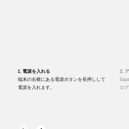
1. 電源を​入れる
2.
端末の​右横に​ある​電源ボタンを​長押しして​
Sq
電源を​入れます。
ログ