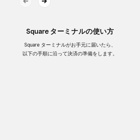
Square ターミナルの​使い方
Square ターミナルが​お手元に​届いたら、​
以下の​手順に​沿って​決済の​準備を​します。