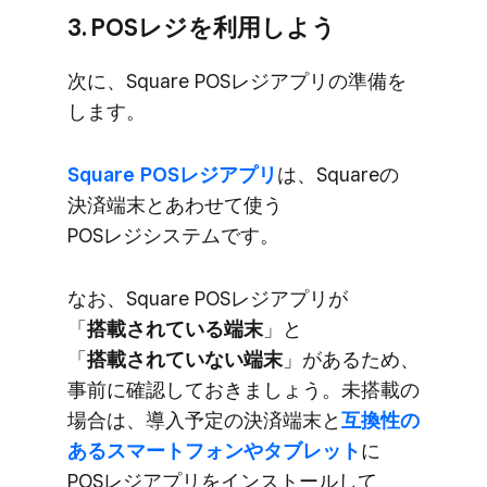
3. POSレジを​利用しよう
次に、​Square POSレジアプリの​準備を​
します。
Square POSレジアプリ
は、​Squareの​
決済端末と​あわせて​使う​
POSレジシステムです。
な​お、​Square POSレジアプリが​
「
搭載されている​端末
」と​
「
搭載されていない​端末
」が​ある​ため、​
事前に​確認して​おきましょう。​未搭載の​
場合は、​導入予定の​決済端末と
​互換性の​
ある​スマートフォンや​タブレット
に​
POSレジアプリを​インストールして​