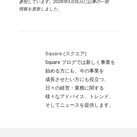
参照しています。​2026年3月31日に​​記事の​​一部​
情報を​​更新しました。
Square (スクエア)
Square ブログでは​新しく​事業を​
始める方にも、​今の​事業を​
成長させたい方にも​役立つ、​
日々の​経営・業務に​関する​
様々な​アドバイス、​トレンド、​
そして​ニュースを​提供します。