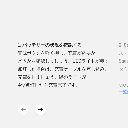
1. バッテリーの​状況を​確認する
2.
電源ボタンを​軽く​押し、​充電が​必要か​
スマ
どうかを​確認しましょう。​LEDライトが​赤く​
Sq
点灯した​場合は、​充電ケーブルを​差し込み、​
ダウ
充電を​しましょう。​緑の​ライトが​
4つ点灯したら​充電完了です。
※iO
一覧