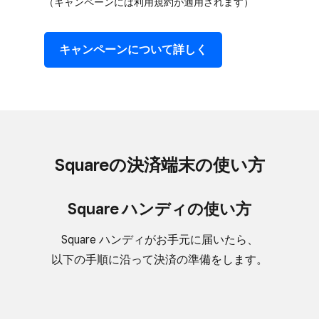
（キャンペーンには​利用規約が​適用されます）
キャンペーンに​ついて​詳しく
Squareの​決済端末の​使い方
Square ハンディの​使い方
Square ハンディが​お手元に​届いたら、​
以下の​手順に​沿って​決済の​準備を​します。