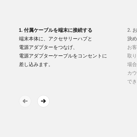
1. 付属ケーブルを​端末に​接続する
2.
端末本体に、​アクセサリーハブと​
決め
電源アダプターを​つなげ、​
お客
電源アダプターケーブルを​コンセントに​
取り
差し込みます。
場合
カウ
でき