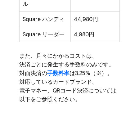
ル
Square ハンディ
44,980円
Square リーダー
4,980円
また、​月々に​かかる​コストは、​
決済ごとに​発生する​手数料のみです。​
対面決済の
​手数料率
は​3.25%​（※）。​
対応している​カードブランド、​
電子マネー、​QRコード決済に​ついては​
以下を​ご参照ください。