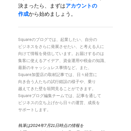
決まったら、​まずは
​アカウントの​
作成
から​始めましょう。
Squareの​ブログでは、​起業したい、​自分の​
ビジネスを​さらに​発展させたい、と​考える​人に​
向けて​情報を​発信しています。​お届けするのは​
集客に​使える​アイデア、​資金運用や​税金の​知識、​
最新の​キャッシュレス事情など。​また、​
Square加盟店の​取材記事では、​日々​経営に​
向き合う​人たちの​試行錯誤の​様子や、​乗り​
越えてきた壁を​垣間見る​ことができます。​
Squareブログ編集チームでは、​記事を​通して​
ビジネスの​立ち上げから​日々の​運営、​成長を​
サポートします。
執筆は​2024年7月21日時点の​情報を​