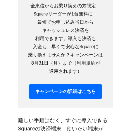
全東​信から​お乗り​換えの​方​限定、​
Squareリーダーが​1台無料に！​
最短で​お申し込み当日から​
キャッシュレス決済を​
利用できます。​導入も​決済も​
入金も、​早くて​安心な​Squareに​
乗り換えませんか？​キャンペーンは​
8月31日​（月）まで​（利用規約が​
適用されます）
キャンペーンの​詳細は​こちら
難しい​手順は​なく、​すぐに​導入できる​
Squareの​決済端末。​使いたい​端末が​