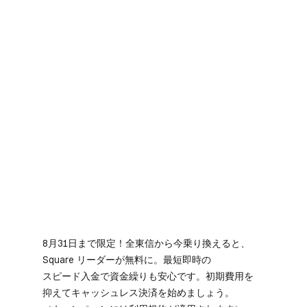
8月31日まで​限定！​全東​信から​今乗り換えると、​
Square リーダーが​無料に。​最短即時の​
スピード入金で​資金繰りも​安心です。​初期費用を​
抑えて​キャッシュレス決済を​始めましょう。​