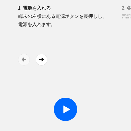
1. 電源を​入れる
2.
端末の​左横に​ある​電源ボタンを​長押しし、​
言語
電源を​入れます。