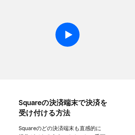
Squareの​決済端末で​決済を​
受け付ける​方​法
Squareの​どの​決済端末も​直感的に​