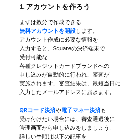
1. アカウントを​作ろう
まずは​数分で​作成できる
無料アカウントを​開設
します。​
アカウント作成に​必要な​情報を​
入力すると、​Squareの​決済端末で​
受付可能な​
各種クレジットカードブランドへの​
申し込みが​自動的に​行われ、​審査が​
実施されます。​審査結果は、​最短当日に​
入力した​メールアドレスに​届きます。
QRコード決済
や
​電子マネー決済
も​
受け付けたい​場合には、​審査通過後に​
管理画面から​申し込みを​しましょう。​
詳しい​手順は​以下の​記事を​