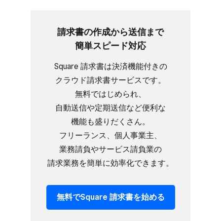
請求書の​作成から​送信まで​
簡単スピード対応
Square 請求書は​決済機能​付きの​
クラウド請求書サービスです。​
無料で​はじめられ、​
自動送信や定期送信など​便利な​
機能も​盛りだくさん。​
フリーランス、​個人事業主、​
業務請負や​サービス請負業の​
請求業務を​簡単に​効率化できます。
無料で​Square 請求書を​始める