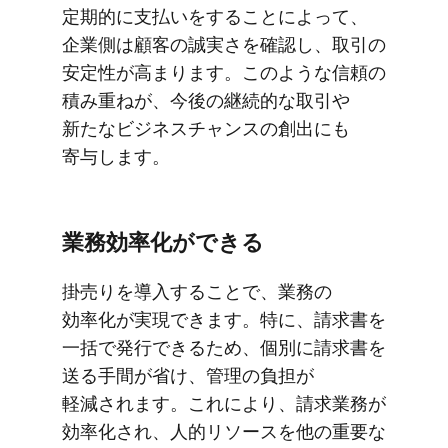
定期的に​支払いを​する​ことに​よって、​
企業側は​顧客の​誠実さを​確認し、​取引の​
安定性が​高まります。​このような​信頼の​
積み重ねが、​今後の​継続的な​取引や​
新たな​ビジネスチャンスの​創出にも​
寄与します。
業務効率化が​できる
掛売りを​導入する​ことで、​業務の​
効率化が​実現できます。​特に、​請求書を​
一括で​発行できる​ため、​個別に​請求書を​
送る​手間が​省け、​管理の​負担が​
軽減されます。​これに​より、​請求業務が​
効率化され、​人的リソースを​他の​重要な​