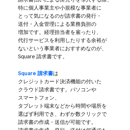
特に​個人事業主や​小規模な​事業者に​
とって​気に​なるのが​請求書の​発行・
送付・​入金管理に​よる​業務負担の​
増加です。​経理担当者を​雇ったり、​
代行サービスを​利用したりする​余裕が​
ないと​いう​事業者に​おすすめなのが、​
Square 請求書です。
Square 請求書
は​
クレジットカード決済機能の​付いた​
クラウド請求書です。​パソコンや​
スマートフォン、​
タブレット端末などから​時間や​場所を​
選ばず利用でき、​わずか​数クリックで​​
請求書の​作成・​送信が​可能です​。​