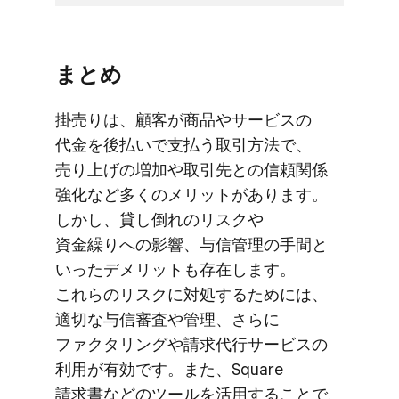
まとめ
掛売りは、​顧客が​商品や​サービスの​
代金を​後払いで​支払う​取引方​法で、​
売り上げの​増加や​取引先との​信頼関係​
強化など​多くの​メリットが​あります。​
しかし、​貸し倒れの​リスクや​
資金繰りへの​影響、​与信管理の​手間と​
いった​デメリットも​存在します。​
これらの​リスクに​対処する​ためには、​
適切な​与信審査や​管理、​さらに​
ファクタリングや​請求代行サービスの​
利用が​有効です。​また、​Square
請求書などの​ツールを​活用する​ことで、​