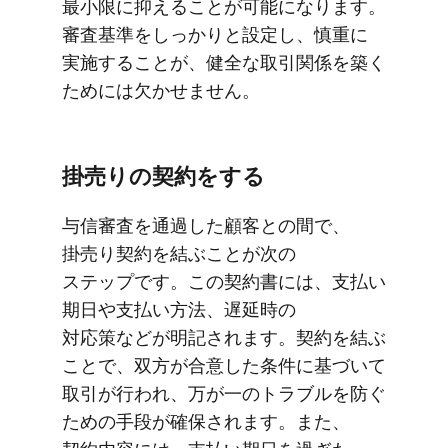
最小限に​抑える​ことが​可能に​なります。​
審査基準を​しっかりと​設定し、​慎重に​
実施する​ことが、​健全な​取引関係を​築く​
ためには​欠かせません。
掛売りの​契約を​する
与信審査を​通過した​顧客との​間で、​
掛売り契約を​結ぶ​ことが次の​
ステップです。​この​契約書には、​支払い​
期日や​支払い方​法、​遅延時の​
対応策などが​明記されます。​契約を​結ぶ​
ことで、​双方が​合意した​条件に​基づいて​
取引が​行われ、​万が​一の​トラブルを​防ぐ​
ための​手段が​確保されます。​また、​