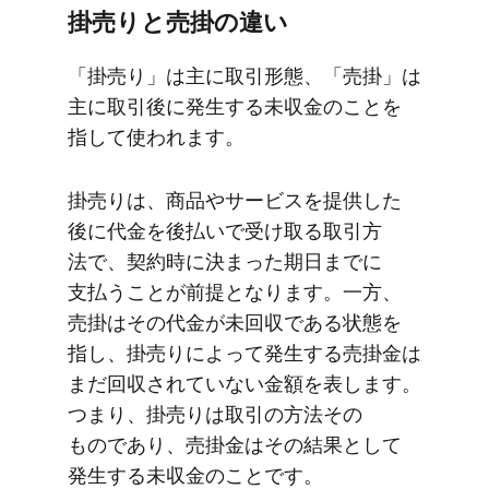
掛売りと​売掛の​違い
「掛売り」は​主に​取引形態、​「売掛」は​
主に​取引後に​発生する​未収金の​ことを​
指して​使われます。
掛売りは、​商品や​サービスを​提供した​
後に​代金を​後払いで​受け取る​取引方​
法で、​契約時に​決まった​期日までに​
支払う​ことが​前提と​なります。​一方、​
売掛は​その​代金が​未回収である​状態を​
指し、​掛売りに​よって​発生する​売掛金は​
まだ​回収されていない​金額を​表します。​
つまり、​掛売りは​取引の​方​法​その​
ものであり、​売掛金は​その​結果と​して​
発生する​未収金の​ことです。