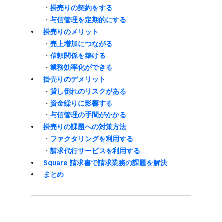
・
​掛売りの​契約を​する
・
与信管理を​定期的に​する
掛売りの​メリット
・
売上増加に​つながる
・
信頼関係を​築ける
・
業務効率化が​できる
掛売りの​デメリット
・
貸し倒れの​リスクが​ある
・
資金繰りに​影響する
・
与信管理の​手間が​かかる
掛売りの​課題への​対策方​法
・
ファクタリングを​利用する
・
請求代行サービスを​利用する
Square 請求書で​請求業務の​課題を​解決
まとめ