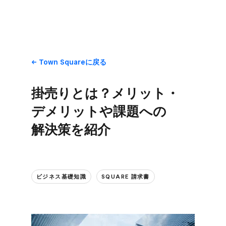
Town Squareに​戻る
掛売りとは？​メリット・
デメリットや​課題への​
解決策を​紹介
ビジネス基礎知識
SQUARE 請求書