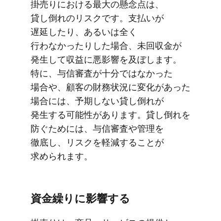
掛売りに​おける​最大の​懸念点は、​
貸し倒れの​リスクです。​支払いが​
遅延したり、​あるいは​全く​
行わなかったりした​場合、​未回収金が​
発生して​収益に​悪影響を​及ぼします。​
特に、​与信審査が​十分ではなかった​
場合や、​顧客の​財務状況に​変化が​あった​
場合には、​予期しない​貸し倒れが​
発生する​可能性が​あります。​貸し倒れを​
防ぐ​ためには、​与信審査や​管理を​
徹底し、​リスクを​軽減する​ことが​
求められます。
資金繰りに​影響する