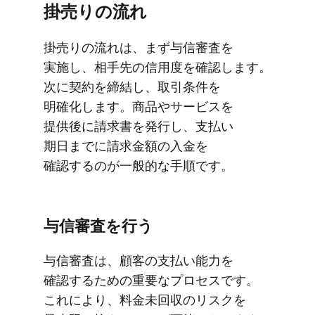
掛売りの​流れ
掛売りの​流れは、​まず与信審査を​
実施し、​相手先の​信用度を​確認します。​
次に​契約を​締結し、​取引条件を​
明確化します。​商品や​サービスを​
提供後に​請求書を​発行し、​支払い​
期日までに​請求金額の​入金を​
確認するのが​一般的な​手順です。
与信審査を​行う
与信審査は、​顧客の​支払い能力を​
確認する​ための​重要な​プロセスです。​
これに​より、​料金未回収の​リスクを​