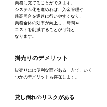
業務に​充てる​ことができます。​
システム化を​進めれば、​入金管理や​
残高照合を​迅速に​行いやすくなり、​
業務全体の​効率が​向上し、​時間や​
コストを​削減する​ことが​可能と​
なります。
掛売りの​デメリット
掛売りには​便利な​面が​ある​一方で、​いく​
つかの​デメリットも​存在します。
貸し倒れの​リスクが​ある