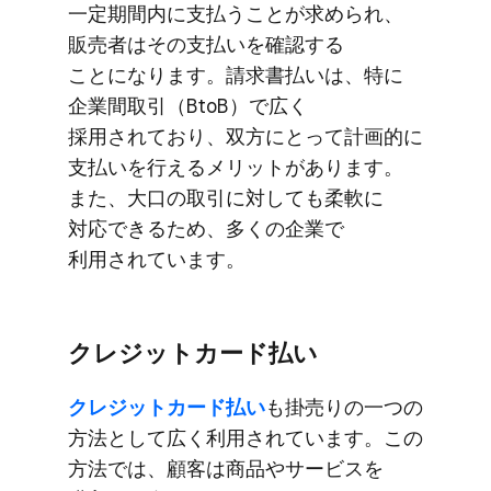
一定期間内に​支払う​ことが​求められ、​
販売者は​その​支払いを​確認する​
ことになります。​請求書払いは、​特に​
企業間取引​（BtoB）で​広く​
採用されており、​双方に​とって​計画的に​
支払いを​行える​メリットが​あります。​
また、​大口の​取引に​対しても​柔軟に​
対応できる​ため、​多くの​企業で​
利用されています。
クレジットカード払い
クレジットカード払い
も​掛売りの​一つの​
方​法と​して​広く​利用されています。​この​
方​法では、​顧客は​商品や​サービスを​