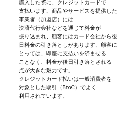
購入した​際に、​クレジットカードで​
支払います。​商品や​サービスを​提供した​
事業者​（加盟店）には​
決済代行会社などを​通じて​料金が​
振り込まれ、​顧客には​カード会社から​後​
日料金の​引き落としが​あります。​顧客に​
とっては、​即座に​支払いを​済ませる​
ことなく、​料金が​後日​引き落とされる​
点が​大きな​魅力です。​
クレジットカード払いは​一般消費者を​
対象とした​取引​（BtoC）で​よく​
利用されています。