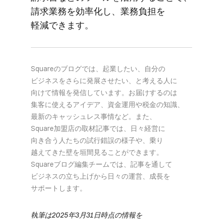
請求業務を​効率化し、​業務負担を​
軽減できます。
Squareの​ブログでは、​起業したい、​自分の​
ビジネスを​さらに​発展させたい、と​考える​人に​
向けて​情報を​発信しています。​お届けするのは​
集客に​使える​アイデア、​資金運用や​税金の​知識、​
最新の​キャッシュレス事情など。​また、​
Square加盟店の​取材記事では、​日々​経営に​
向き合う​人たちの​試行錯誤の​様子や、​乗り​
越えてきた壁を​垣間見る​ことができます。​
Squareブログ編集チームでは、​記事を​通して​
ビジネスの​立ち上げから​日々の​運営、​成長を​
サポートします。
執筆は​​2025年3月31日​時点の​​情報を​​