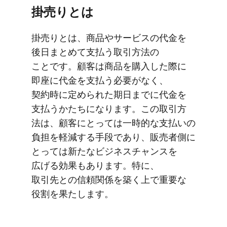
掛売りとは
掛売りとは、​商品や​サービスの​代金を​
後日まとめて​支払う​取引方​法の​
ことです。​顧客は​商品を​購入した​際に​
即座に​代金を​支払う​必要が​なく、​
契約時に​定められた​期日までに​代金を​
支払うかたちに​なります。​この​取引方​
法は、​顧客に​とっては​一時的な​支払いの​
負担を​軽減する​手段であり、​販売者側に​
とっては​新たな​ビジネスチャンスを​
広げる​効果も​あります。​特に、​
取引先との​信頼関係を​築く​上で​重要な​
役割を​果たします。