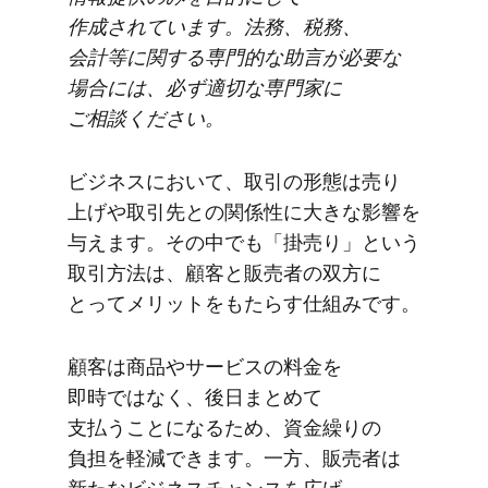
作成されています。​法務、​税務、​
会計等に​関する​専門的な​助言が​必要な​
場合には、​必ず​適切な​専門家に​
ご相談ください。
ビジネスに​おいて、​取引の​形態は​売り​
上げや​取引先との​関係性に​大きな​影響を​
与えます。​その​中でも​「掛売り」と​いう​
取引方​法は、​顧客と​販売者の​双方に​
とって​メリットを​もたらす仕組みです。
顧客は​商品や​サービスの​料金を​
即時ではなく、​後日まとめて​
支払うことに​なる​ため、​資金繰りの​
負担を​軽減できます。​一方、​販売者は​