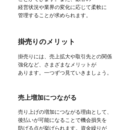
経営状況や​業界の​変化に​応じて​柔軟に​
管理する​ことが​求められます。
掛売りの​メリット
掛売りには、​売上拡大や​取引先との​関係​
強化など、​さまざまな​メリットが​
あります。​一つずつ​見ていきましょう。
売上増加に​つながる
売り上げの​増加に​つながる​理由と​して、​
後払いが​可能に​なる​ことで​機会損失を​
防げる​点が​挙げられます。​資金繰りが​