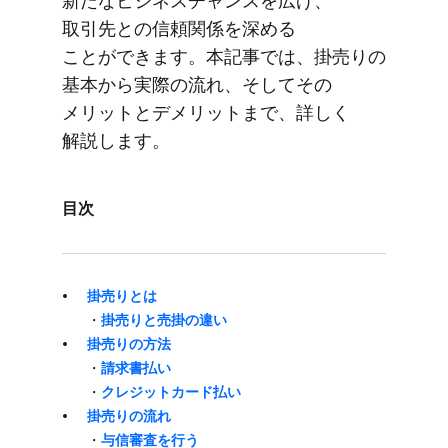
新たな​ビジネスチャンスを​広げ、​
取引先との​信頼関係を​深める​
ことができます。​本記事では、​掛売りの​
基本から​実際の​流れ、​そして​その​
メリットと​デメリットまで、​詳しく​
解説します。
目次
掛売りとは
・
​掛売りと​売掛の​違い
掛売りの​方​法
・
請求書払い
・
クレジットカード払い
掛売りの​流れ
・
与信審査を​行う