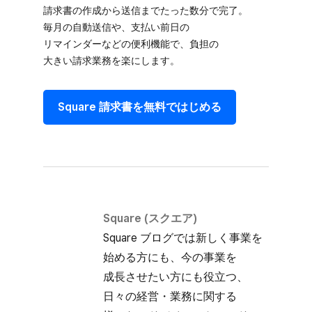
請求書の​作成から​送信まで​たった​数分で​完了。​
毎月の​自動送信や、​支払い​前日の​
リマインダーなどの​便利機能で、​負担の​
大きい請求業務を​楽にします。
Square 請求書を​無料で​はじめる
Square (スクエア)
Square ブログでは​新しく​事業を​
始める方にも、​今の​事業を​
成長させたい方にも​役立つ、​
日々の​経営・業務に​関する​