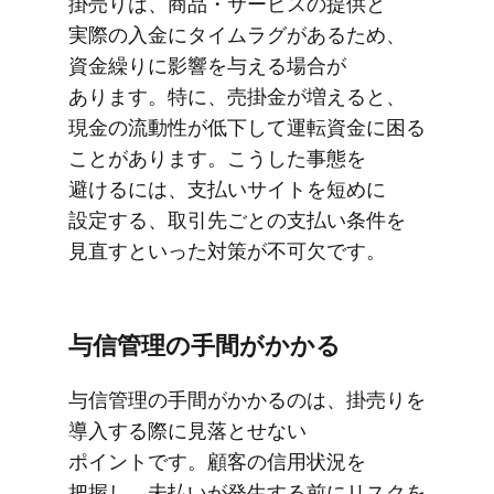
掛売りは、​商品・サービスの​提供と​
実際の​入金に​タイムラグが​ある​ため、​
資金繰りに​影響を​与える​場合が​
あります。​特に、​売掛金が​増えると、​
現金の​流動性が​低下して​運転資金に​困る​
ことがあります。​こうした​事態を​
避けるには、​支払い​サイトを​短めに​
設定する、​取引先ごとの​支払い​条件を​
見直すと​いった​対策が​不可欠です。
与信管理の​手間が​かかる
与信管理の​手間が​かかるのは、​掛売りを​
導入する​際に​見落とせない​
ポイントです。​顧客の​信用状況を​
把握し、​未払いが​発生する​前に​リスクを​