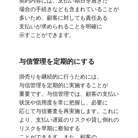
契約内容には、​支払い​期日を​過ぎた​
場合の​手続きなども​含まれている​ことが​
多いため、​顧客に​対しても​責任ある​
支払いが​求められる​ことを​明確に​
示すことができます。
与信管理を​定期的に​する
掛売りを​継続的に​行う​ためには、​
与信管理を​定期的に​実施する​ことが​
重要です。​与信管理では、​顧客の​支払い​
状況や​信用度を​常に​把握し、​必要に​
応じて​与信審査を​再実施します。​これに​
より、​支払い​遅延の​リスクや​貸し倒れの​
リスクを​早期に​察知する​
ことができます。​また、​顧客の​