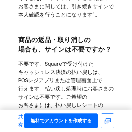
お客さまに​関しては、​引き​続きサインで​
4
本人確認を​行うことになります
。
商品の​返品・取り消しの​
場合も、​サインは​不要ですか？
不要です。​Squareで​受け付けた​
キャッシュレス決済の​払い​戻しは、​
POSレジアプリまたは​管理画面上で​
行えます。​払い戻し処理時に​お客さまの​
サインは​不要です。​ご希望の​
お客さまには、​払い戻しレシートの​
発行が​可能です。​払い​戻しに​ついて​
共
無料で​アカウントを​作成する
詳しくは
​こちら
を​ご確認ください。
Facebook
有