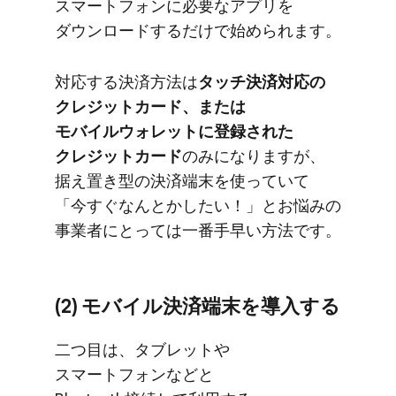
スマートフォンに​必要な​アプリを​
ダウンロードするだけで​始められます。
対応する​決済方​法は
​タッチ決済対応の​​
クレジットカード、​​または​
モバイルウォレットに​​登録された​​
クレジットカード
のみに​なりますが、​
据え​置き型の​決済端末を​使っていて​
「今すぐ​なんとか​したい！」とお悩みの​
事業者に​とっては​一番​手早い方​法です。
(2) モバイル決済端末を​導入する
二つ目は、​タブレットや​
スマートフォンなどと​