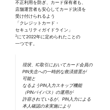
不正利用を​防ぎ、​カード保有者も、​
店舗運営者も​安心して​カード決済を​
受け付けられる​よう​
「クレジットカード・
セキュリティガイドライン」
2
にて2022年に​定められた​ことの​
一つです。
現状、​IC取引に​おいて​カード会員の​
PIN失念への​一時的な​救済措置が​
可能と​
なるようPIN入力スキップ機能​
（PINバイパス）の​運用が​
許容されているが、​PIN入力に​よる​
本人確認の​未実施に​より​