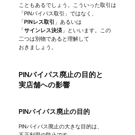
こともあるでしょう。​こういった​取引は​
「PINバイパス取引」ではなく、​
「
PINレス取引
」​あるいは​
「
サインレス決済
」と​いいます。​この​
二つは​別物であると​理解して​
おきましょう。
PINバイパス廃止の​目的と​
実店舗への​影響
PINバイパス廃止の​目的
PINバイパス廃止の​大きな​目的は、​
不正利用の​防止です。​