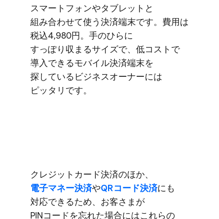
スマートフォンや​タブレットと​
組み合わせて​使う​決済端末です。​費用は​
税込4,980円。​手の​ひらに​
すっぽり収まる​サイズで、​低コストで​
導入できる​モバイル決済端末を​
探している​ビジネスオーナーには​
ピッタリです。
クレジットカード決済の​ほか、
電子マネー決済
や
​QRコード決済
にも​
対応できる​ため、​お客さまが​
PINコードを​忘れた​場合には​これらの​