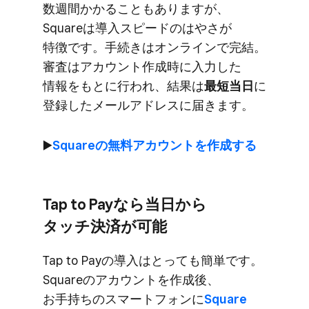
数週間かかる​こともありますが、​
Squareは​導入スピードのは​やさが​
特徴です。​手続きは​オンラインで​完結。​
審査は​アカウント作成時に​入力した​
情報を​もとに​行われ、​結果は
​最短当日
に​
登録した​メールアドレスに​届きます。
▶️
Squareの​無料アカウントを​作成する
Tap to Payなら​当日から​
タッチ決済が​可能
Tap to Payの​導入は​とっても​簡単です。​
Squareの​アカウントを​作成後、​
お手持ちの​スマートフォンに
​Square