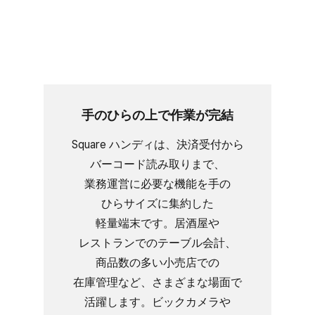
手の​ひらの​上で​作業が​完結
Square ハンディは、​決済受付から​
バーコード読み取りまで、​
業務運営に​必要な​機能を​手の​
ひらサイズに​集約した​
軽量端末です。​居酒屋や​
レストランでの​テーブル会計、​
商品数の​多い​小売店での​
在庫管理など、​さまざまな​場面で​
活躍します。​ビックカメラや​