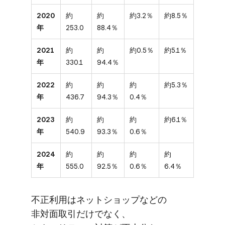
2020
約
約
約3.2％
約8.5％
年
253.0
88.4％
2021
約
約
約0.5％
約5.1％
年
330.1
94.4％
2022
約
約
約
約5.3％
年
436.7
94.3％
0.4％
2023
約
約
約
約6.1％
年
540.9
93.3％
0.6％
2024
約
約
約
約
年
555.0
92.5％
0.6％
6.4％
不正利用は​ネットショップなどの​
非対面取引だけでなく、​