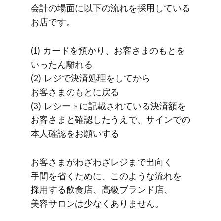
会計の​場面に​以下の​流れを​採用している​
お店です。
(1) カードを​預かり、​お客さまのもとを​
いったん​離れる
(2) レジで​決済処理を​してから​
お客さまのもとに​戻る
(3) レシートに​記載されている​決済額を​
お客さまと​確認したうえで、​サインでの​
本人確認を​お願い​する
お客さまが​わざわざレジまで​出向く​
手間を​省く​ために、​このような​流れを​
採用する​飲食店、​高級ブランド店、​
美容サロンは​少なく​ありません。