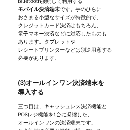
Bluetooth接続して​利用する
モバイル決済端末
です。​手の​ひらに​
おさまる​小型な​サイズが​特徴的で、​
クレジットカード決済は​もちろん、​
電子マネー決済などに​対応した​ものも​
あります。​タブレットや​
レシートプリンターなどは​別途用意する​
必要が​あります。
(3)オールインワン決済端末を​
導入する
三つ目は、​キャッシュレス決済機能と​
POSレジ機能を​1台に​凝縮した、​
オールインワンの​決済端末です。​