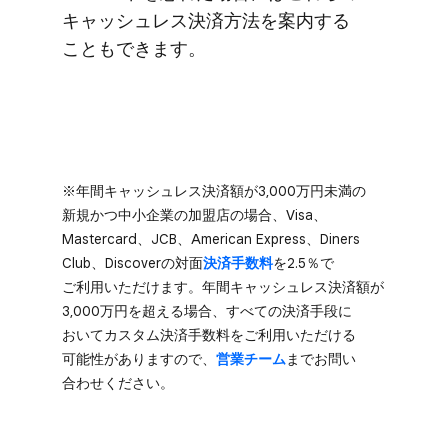
キャッシュレス決済方​法を​案内する​
ことも​できます。
※年間キャッシュレス決済額が​3,000万円未満の​
新規かつ中小企業の​加盟店の​場合、​Visa、​​
Mastercard、​​JCB、​​American Express、​​Diners
Club、​​Discoverの​対面
決済手数料
を​2.5％で​
ご利用いただけます。​年間キャッシュレス決済額が​
3,000万円を​超える​場合、​すべての​決済手段に​
おいて​カスタム決済手数料を​ご利用いただける​
可能性が​ありますので、
​営業チーム
まで​お問い​
合わせください。