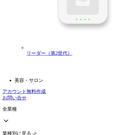
高感度のデュアルタッチスクリーンと内蔵POSアプリを搭載
し、日々の業務で生じるさまざまな状況にも対応できる高い
耐久性を備えています。
詳細はこちら
業種別に見る
->
全業種
リーダー（第2世代）
飲食店
小売店
美容・サロン
アカウント無料作成
お問い合せ
全業種
業種別に見る
->