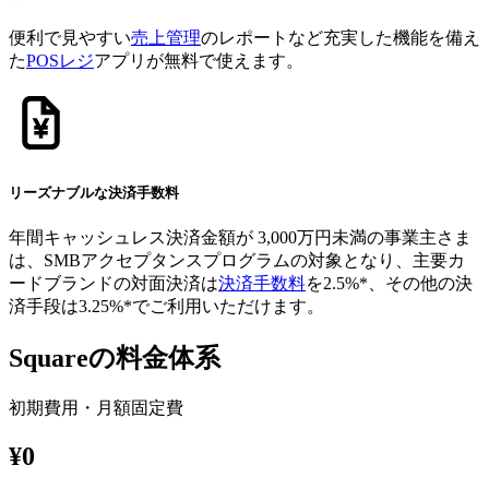
便利で見やすい
売上管理
のレポートなど充実した機能を備え
た
POSレジ
アプリが無料で使えます。
リーズナブルな決済手数料
年間キャッシュレス決済金額が​​ 3,000万円未満の​事業主さま​
は、​SMBアクセプタンスプログラムの​対象と​なり、​主要カ
ードブランドの​対面決済は​
決済手数料
を​2.5%*、​その​他の​決
済手段は​3.25%*で​ご利用いただけます。
Squareの料金体系
初期費用・月額固定費
¥0