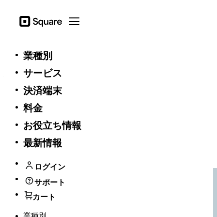
Square
Open menu
業種別
ビジネスにスピードを。導入・決済・
入金、すべてがはやいSquare
サービス
決済端末
最短申込当日から決済を開始。決済処理もお客さまを待たせ
ず一瞬。売上の入金は即時に*。Squareは、ビジネスを”はや
料金
さ”でサポートします。
お役立ち情報
お問い合わせ
最新情報
入力項目少なめ！
アカウント無料作成
最短１分で！
ログイン
サポート
カート
業種別