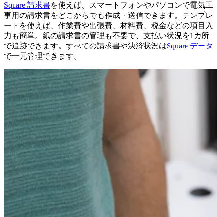
Square 請求書
を使えば、スマートフォンやパソコンで電気工
資金調達
事用の請求書をどこからでも作成・送信できます。テンプレ
ートを使えば、作業費や出張費、材料費、税金などの項目入
即時入金サービス
力も簡単。紙の請求書の管理も不要で、支払い状況を1カ所
で追跡できます。すべての​請求書や​決済状況は
​Square データ
顧客管理機能
で​一元管理できます。
顧客リスト
顧客ロイヤルティプログラム
会費徴収
契約書
ギフトカード
写真アプリ
詳しく見る
スタッフ管理
アクセスプラス