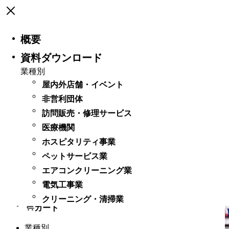
Open menu
Square
Open menu
概要
資料ダウンロード
業種別
Square 専門サービス業
業種別
サービス
屋内外店舗・​イベント
決済端末
非営利団体
料金
訪問販売・修理サービス
医療機関
お役立ち情報
ホスピタリティ事業
最新情報
ペットサービス業
エアコンクリーニング業
ログイン
電気工事業
サポート
クリーニング・清掃業
カート
業種別