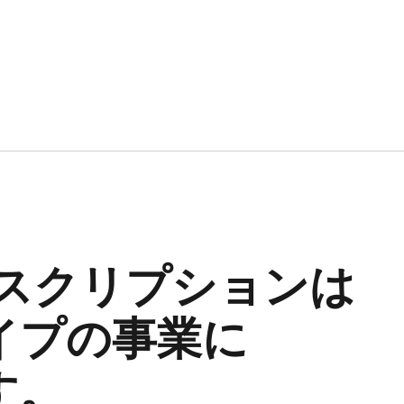
サブスクリプションは​
プの​事業に​
す。