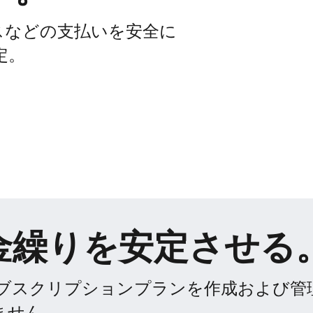
などの​支払いを​安全に​
定。
金繰りを​安定させる
​サブスクリプションプランを​作成および​管
ません。