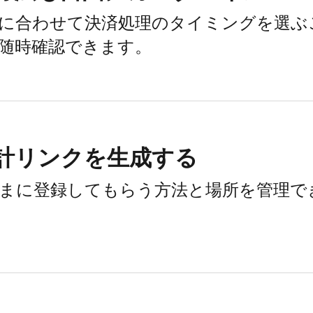
に​合わせて​決済処理の​タイミングを​選ぶ
​随時確認できます。
計リンクを​生成する
まに​登録して​もらう方法と​場所を​管理