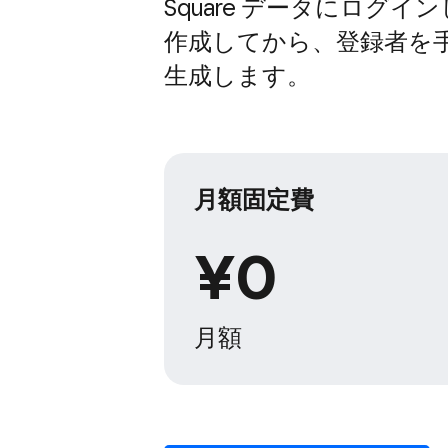
Square データに​ログ
作成してから、​登録者を​
生成します。
月額固定費
¥0
月額