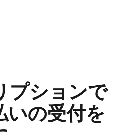
リプションで
払いの​受付を​
に