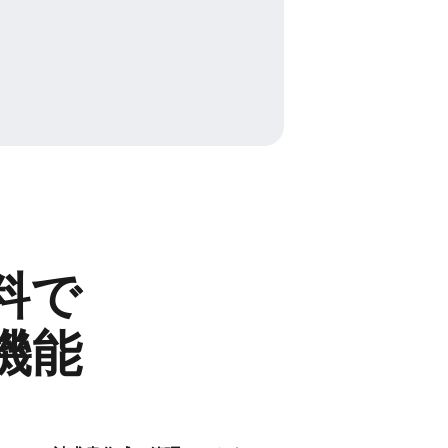
で​
​機能