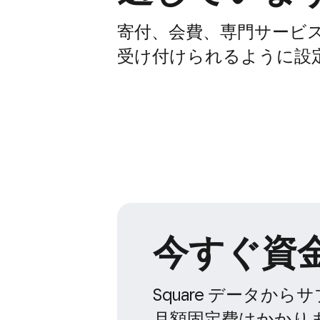
寄付、​会費、​専門サービス
受け付けられるように​設
今すぐ​資
Square データから
月額固定費は​かかり