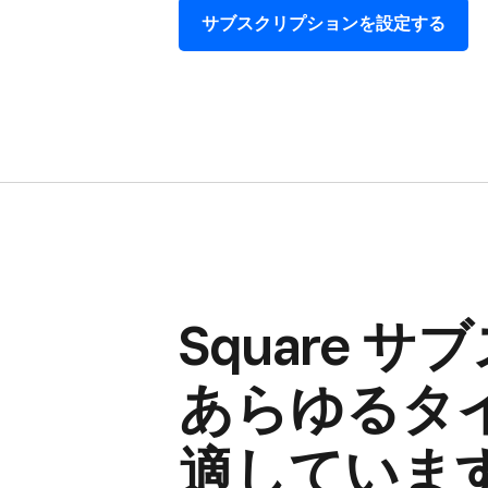
サブスクリプションを​設定する
Square 
あらゆる​タイ
適していま