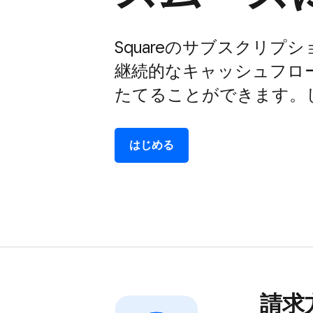
Squareの​サブスクリプ
継続的な​キャッシュフロー
たてる​ことができます。​
はじめる
請求