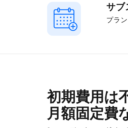
サブ
プラン
初期費用は​不
月額固定費