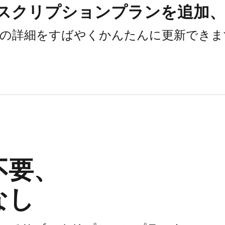
スクリプションプランを​追加、
の​詳細を​すばやくかんたんに​更新でき
要、​
なし