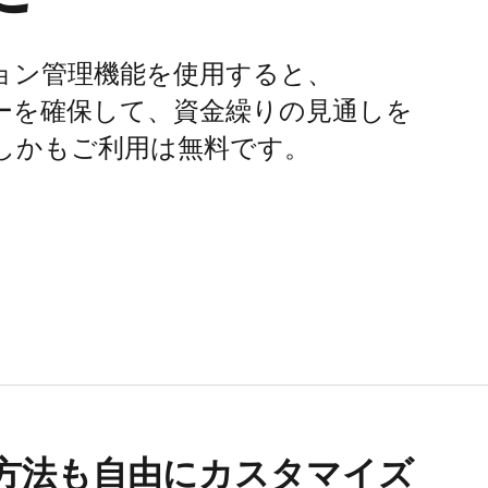
ション管理機能を​使用すると、​
を​確保して、​資金繰りの​見通しを​
しかも​ご利用は​無料です。
方​法も​自由に​カスタマイズ