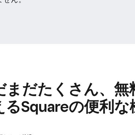
だまだたくさん、​無料
る​Squareの​便利な