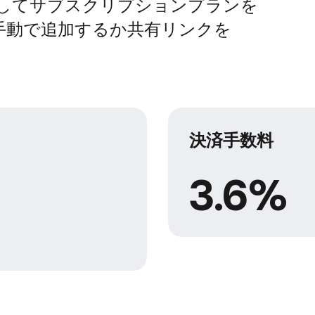
インして​サブスクリプションプランを​
手動で​追加するか​共有リンクを​
決済手数料
3.6%