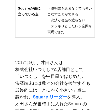
Squareが役に
・説明書を読まなくても使い
立っている点
こなすことができる
・決済が会話を遮らない
・スッキリとしたレジ空間を
実現できた
2017年9月、​才田さんは​
株式会社いつくしの​1店舗目として​
「いつくし」を​中目黒で​はじめた。​
決済端末には​数々の​会社を​検討するも、​
最終的には​「とにかく​小さい」点に​
惹かれ、
​Square リーダー
を​導入。​
才田さんが​当時手に​入れた​Squareの​