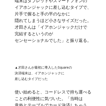
端末は​タブレットや​スマートフォンの​
イアホンジャックに​差し込むタイプで、​
片手で​握ると​手の​平の​なかに​
隠れてしまう​ほど​小さな​サイズだった。​
才田さんは​「イアホンジャックだけで​
完結すると​いうのが​
センセーショナルでした」と​振り返る。
▲才田さんが​最初に​導入した​Squareの​
決済端末は、​イアホンジャックに​
差し込むタイプだった
使い​始めると、​コードレスで​持ち​運べる​
ことの​利便性に​気づいた。​「当時は​
意外と​テーブルで​カード決済しちゃう​