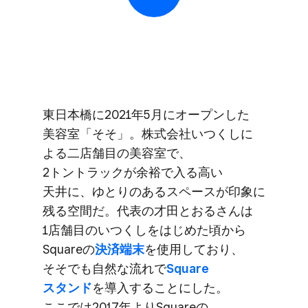
東日本橋に​2021年5月に​オープンした​
美容室​「そそ」。​株式会社いつくしに​
よる​二店舗目の​美容室で、​
2トントラックが​余裕で​入る​高い​
天井に、​ゆとりの​ある​スペースが​印象に​
残る​空間だ。​代表の​才田とおるさんは​
1店舗目の​いつくしを​はじめた​頃から​
Squareの
​決済端末
を​使用しており、​
そそでも​自然な​流れで
​Square
スタンド
を​導入する​ことにした。​
ここでは​2017年より​Squareの​