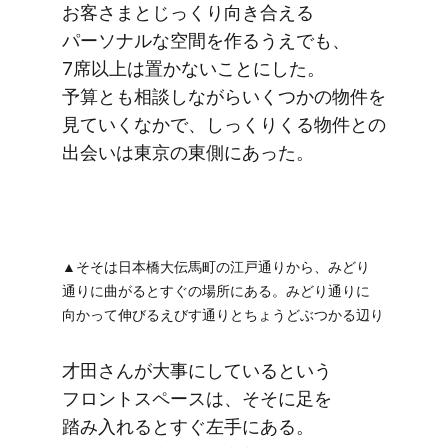
お客さまとじっくり​向き合える​
パーソナルな​空間を​作るうえでも、​
7席以上は​置かないことにした。​
予算とも​相談しながらいく​つかの​物件を​
見ていく​なかで、​しっくりくる​物件との​
出会いは​東京の​東側に​あった。
▲そそは​日本橋​大伝馬町の​江戸通りから、​みどり​
通りに​曲がると​すぐの​場所に​ある。​みどり​通りに​
向かって​伸びる​えびす通りと​ちょうどぶつかる​辺り
才田さんが​大事に​していると​いう​
フロントスペースは、​そそに​足を​
踏み入れると​すぐ​左手に​ある。​