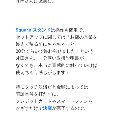
才田さんは​微笑む。
Square スタンド
は​操作も​簡単で、​
セットアップに​関しては​「お店の​営業を​
終えて​帰る​前にちゃちゃっと​
20分くらいで​終わらせました」と​いう​
才田さん。​「分厚い​取扱説明書が​
なくても、​本当に​直感的に​触っていけば​
使えちゃう​感じが​します」
特に​タッチ決済だと​金額に​よっては​
暗証番号を​打たずに、​
クレジットカードや​スマートフォンを​
かざすだけで
​決済
が​完了するので、​