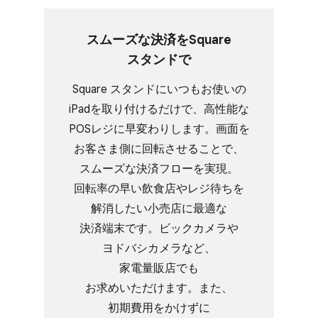
スムーズな​決済を​Square
スタンドで
Square スタンドに​いつも​お使いの​
iPadを​取り付けるだけで、​高性能な​
POSレジに​早変わりします。​画面を​
お客さま側に​回転させる​ことで、​
スムーズな​決済フローを​実現。​
回転率の​早い​飲食店や​レジ待ちを​
解消したい​小売店に​最適な​
決済端末です。​ビックカメラや​
ヨドバシカメラなど、​
家電量販店でも​
お求めいただけます。​また、​
初期費用を​かけずに​