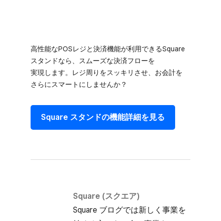
高性能な​POSレジと​決済機能が​利用できる​Square
スタンドなら、​スムーズな​決済フローを​
実現します。​レジ周りを​スッキリさせ、​お会計を​
さらに​スマートにしませんか？
Square スタンドの​機能詳細を​見る
Square (スクエア)
Square ブログでは​新しく​事業を​