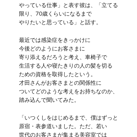
やっている​仕事」と​表す​彼は、​「立てる​
限り、​70歳くらいに​なるまで​
やりたいと​思っている」と​話す。
最近では​感染症を​きっかけに​
今後どのように​お客さまに​
寄り添えるだろうと​考え、​車椅子で​
生活する​人や​寝たきりの​人の​髪を​切る​
ための​資格を​取得したと​いう。​
才田さんが​お客さまとの​関係性に​
ついてどのような​考えを​お持ちなのか、​
踏み込んで​聞いてみた。
「いつくしを​はじめるまで、​僕は​ずっと​
原宿・​表参道いました。​ただ、​若い​
世代の​お客さまが​集まる​美容室では​