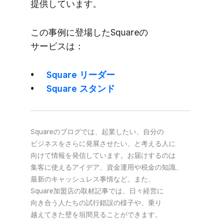
提供しています。
この​事例に​登場した​Squareの​
サービスは​：
Square リーダー
Square スタンド
Squareの​ブログでは、​起業したい、​自分の​
ビジネスを​さらに​発展させたい、と​考える​人に​
向けて​情報を​発信しています。​お届けするのは​
集客に​使える​アイデア、​資金運用や​税金の​知識、​
最新の​キャッシュレス事情など。​また、​
Square加盟店の​取材記事では、​日々​経営に​
向き合う​人たちの​試行錯誤の​様子や、​乗り​
越えてきた壁を​垣間見る​ことができます。​