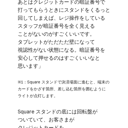
あとは​クレジットカードの​暗証番号で​
打って​もらう​ときに​スタンドを​くるっと​
回してしまえば、​レジ操作を​している​
スタッフが​暗証番号を​全く​見える​
ことがないのが​すごく​いいです。​
タブレットが​ただただ壁に​なって​
視認性が​ない​状態に​なる。​暗証番号を​
安心して​押せるのは​すごく​いいなと​
思います」
※1：Square スタンドで​決済場面に​進むと、​端末の​
カードを​かざす箇所、​差し込む箇所を​囲むように​
ライトが​点灯します。
Square スタンドの​底には​回転盤が​
ついていて、​お客さまが​
クレジットカードを​