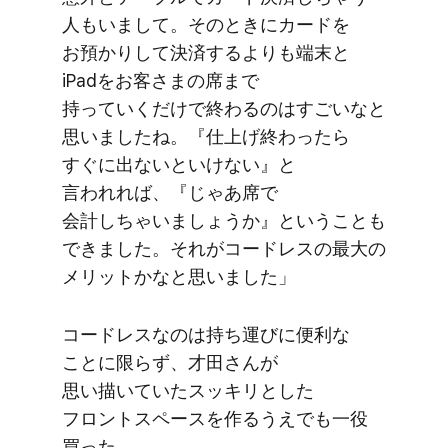
人も​いまして。​その​ときに​カードを​
お預かりして​決済するよりも​端末と​
iPadを​お客さまの​席まで​
持っていくだけで​終わるのは​すごいなと​
思いましたね。​『仕上げ終わったら​
すぐに​出ないと​いけない』と​
言われれば、​『じゃ​あ席で​
会計しちゃいましょうか』と​いう​ことも​
できました。​それが​コードレスの​最大の​
メリットかなと​思いました」
コードレスなのは​持ち運びに​便利な​
ことに​限らず、​才田さんが​
思い描いていた​スッキリとした​
フロントスペースを​作るうえでも​一役​
買った。