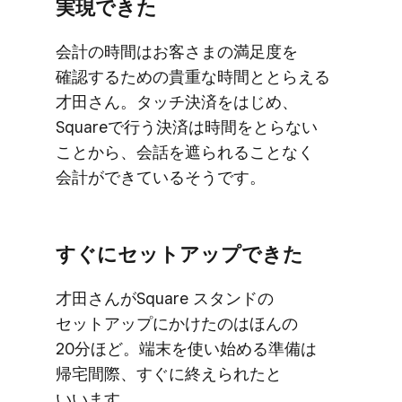
実現できた
会計の​時間は​お客さまの​満足度を​
確認する​ための​貴重な​時間ととらえる​
才田さん。​タッチ決済を​はじめ、​
Squareで​行う​決済は​時間を​とらない​
ことから、​会話を​遮られる​ことなく​
会計が​できている​そうです。
すぐに​セットアップできた
才田さんが​Square スタンドの​
セットアップに​かけたのは​ほんの​
20分ほど。​端末を​使い​始める​準備は​
帰宅間際、​すぐに​終えられた​と​
いいます。