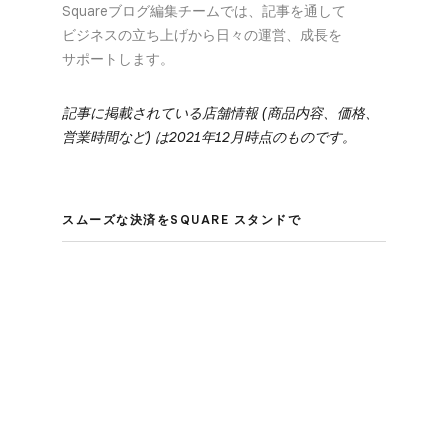
Squareブログ編集チームでは、​記事を​通して​
ビジネスの​立ち上げから​日々の​運営、​成長を​
サポートします。
記事に​掲載されている​店舗情報 (商品内容、​価格、​
営業時間など​) は​2021年12月時点の​ものです。
スムーズな​決済を​SQUARE スタンドで