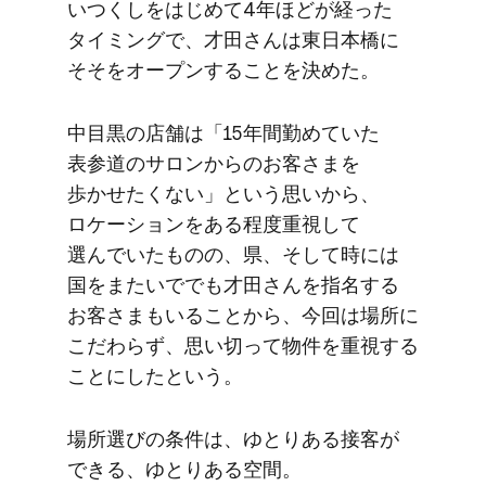
いつくしを​はじめて​4年ほどが​経った​
タイミングで、​才田さんは​東日本橋に​
そそを​オープンする​ことを​決めた。
中目黒の​店舗は​「15年間​勤めて​いた​
表参道の​サロンからの​お客さまを​
歩かせたくない」と​いう​思いから、​
ロケーションを​ある​程度​重視して​
選んでいた​ものの、​県、​そして​時には​
国を​またいででも​才田さんを​指名する​
お客さまも​いる​ことから、​今回は​場所に​
こだわらず、​思い​切って​物件を​重視する​
ことに​したと​いう。
場所選びの​条件は、​ゆとりある​接客が​
できる、​ゆとり​ある​空間。​