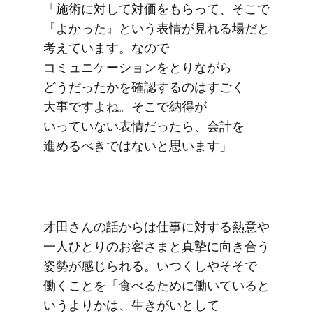
「施術に​対して​対価を​もらって、​そこで​
『よかった』と​いう​表情が​見れる​場だと​
考えています。​なので​
コミュニケーションを​とりながら​
どうだったかを​確認するのは​すごく​
大事ですよね。​そこで​納得が​
いっていない​表情だったら、​会計を​
進めるべきではないと​思います」
才田さんの​話からは​仕事に​対する​熱意や​
一人​ひとりの​お客さまと​真摯に​向き合う​
姿勢が​感じられる。​いつくしや​そそで​
働く​ことを​「食べる​ために​働いていると​
いう​よりかは、​生きが​いと​して​