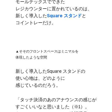
モールテックスで​できた​
レジカウンターに​置かれているのは、​
新しく​導入した
​Square スタンド
と​
コイントレーだけ。
▲そ​その​フロントスペースは​ミニマルを​
体現したような​空間
新しく​導入した​Square スタンドの​
使い心地は、​どのように​
感じているのだろう。
「タッチ決済の​あの​アナウンスの​感じが​
すごく​いいなと​思いました​（※1）。​