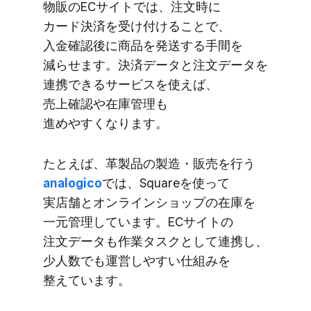
物販の​ECサイトでは、​注文時に​
カード決済を​受け付ける​ことで、​
入金確認後に​商品を​発送する​手間を​
減らせます。​決済データと​注文データを​
連携できる​サービスを​使えば、​
売上確認や​在庫管理も​
進めやすくなります。
た​とえば、​革製品の​製造・販売を​行う
analogico
では、​Squareを​使って​
実店舗と​オンラインショップの​在庫を​
一元​管理しています。​ECサイトの​
注文データも​作業タスクと​して​連携し、​
少人数でも​運営しやすい​仕組みを​
整えています。