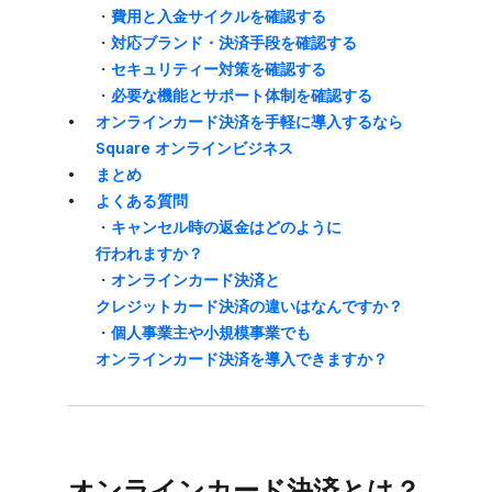
・
費用と​入金サイクルを​確認する
・
対応ブランド・決済手段を​確認する
・
セキュリティー対策を​確認する
・
必要な​機能と​サポート体制を​確認する
オンラインカード決済を​手軽に​導入するなら​
Square オンラインビジネス
まとめ
よく​ある​質問
・
キャンセル時の​返金は​どのように​
行われますか？
・
オンラインカード決済と​
クレジットカード決済の​違いは​なんですか？
・
個人事業主や​小規模事業でも​
オンラインカード決済を​導入できますか？
オンラインカード決済とは？​