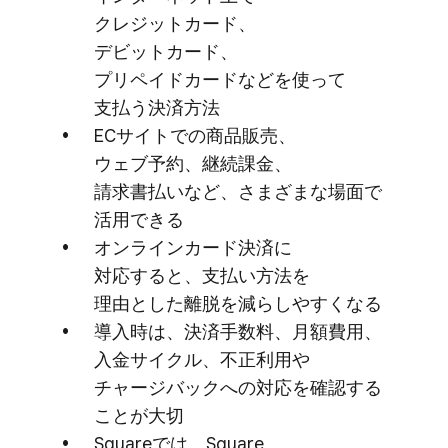
クレジットカード、​
デビットカード、​
プリペイドカードなどを​使って​
支払う​決済方​法
ECサイトでの​商品販売、​
ウェブ予約、​継続課金、​
請求書払いなど、​さまざまな​場面で​
活用できる
オンラインカード決済に​
対応すると、​支払い方​法を​
理由とした​離脱を​減らしやすくなる
導入時は、​決済手数料、​月額費用、​
入金サイクル、​不正利用や​
チャージバックへの​対応を​確認する​
ことが​大切
Squareでは、​Square