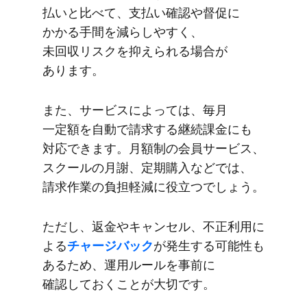
払いと​比べて、​支払い​確認や​督促に​
かかる​手間を​減らしやすく、​
未回収リスクを​抑えられる​場合が​
あります。
また、​サービスに​よっては、​毎月​
一定額を​自動で​請求する​継続課金にも​
対応できます。​月額制の​会員サービス、​
スクールの​月謝、​定期購入などでは、​
請求作業の​負担軽減に​役立つでしょう。
ただし、​返金や​キャンセル、​不正利用に​
よる
​チャージバック
が​発生する​可能性も​
ある​ため、​運用ルールを​事前に​
確認しておく​ことが​大切です。