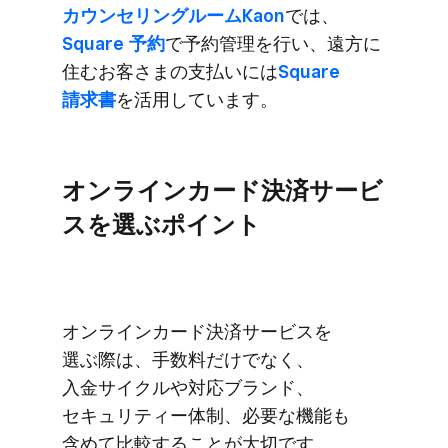
カウンセリングルームKaon
では、
Square 予約
で​予約管理を​行い、​遠方に​
住む​お客さまの​支払いには
​Square
請求書
を​活用しています。
オンラインカード決済サービ
スを​選ぶポイント
オンラインカード決済サービスを​
選ぶ際は、​手数料だけでなく、​
入金サイクルや​対応ブランド、​
セキュリティー体制、​必要な​機能も​
含めて​比較する​ことが​大切です。​