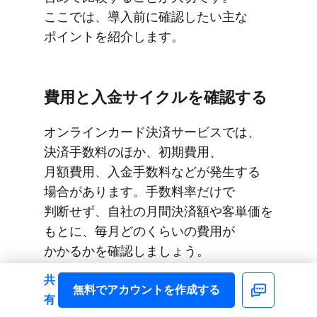
ここでは、​導入前に​確認したい主な​
ポイントを​紹介します。
費用と​入金サイクルを​確認する
オンラインカード決済サービスでは、​
決済手数料の​ほか、​初期費用、​
月額費用、​入金手数料などが​発生する​
場合が​あります。​手数料率だけで​
判断せず、​自社の​月間決済額や​客単価を​
もとに、​毎月どの​くらいの​費用が​
かかるかを​確認しましょう。
共
無料で​アカウントを​作成する
また、​売上金の​入金サイクルも​
Facebook
有
サービスに​よって​異なります。​