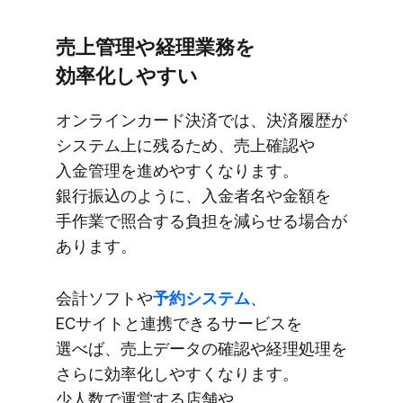
売上管理や​経理業務を​
効率化しやすい
オンラインカード決済では、​決済履歴が​
システム上に​残る​ため、​売上確認や​
入金管理を​進めやすくなります。​
銀行振込のように、​入金者名や​金額を​
手作業で​照合する​負担を​減らせる​場合が​
あります。
会計ソフトや
​予約システム
、​
ECサイトと​連携できる​サービスを​
選べば、​売上データの​確認や​経理処理を​
さらに​効率化しやすくなります。​
少人数で​運営する​店舗や、​