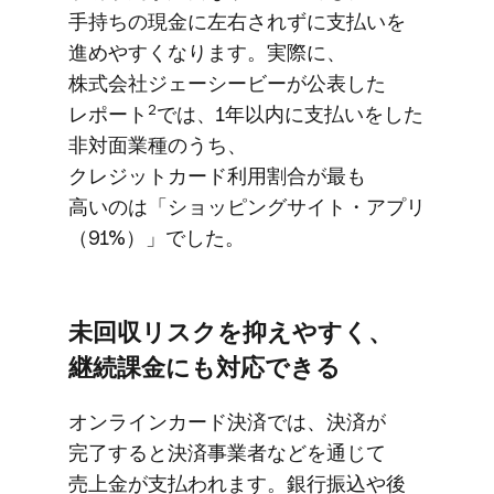
手持ちの​現金に​左右されずに​支払いを​
進めやすくなります。​実際に、​
株式会社ジェーシービーが​公表した​
2
レポート
では、​1年以内に​支払いを​した​
非対面業種の​うち、​
クレジットカード利用​割合が​最も​
高いのは​「ショッピングサイト・アプリ​
（91%）」でした。
未回収リスクを​抑えやすく、​
継続課金にも​対応できる
オンラインカード決済では、​決済が​
完了すると​決済事業者などを​通じて​
売上金が​支払われます。​銀行振込や​後​