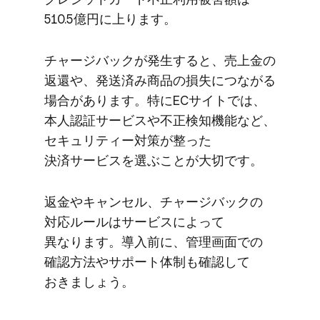
510.5億円に​上ります。
チャージバックが​発生すると、​売上金の​
返還や、​発送済み商品の​損失に​つながる​
場合が​あります。​特に​ECサイトでは、​
本人認証サービスや​不正検知機能など、​
セキュリティー対策が​整った​
決済サービスを​選ぶことが​大切です。
返金や​キャンセル、​チャージバックの​
対応ルールは​サービスに​よって​
異なります。​導入前に、​管理画面での​
確認方​法や​サポート体制も​確認して​
おきましょう。