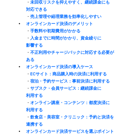
・
未回収リスクを​抑えやすく、​継続課金にも​
対応できる
・
売上管理や​経理業務を​効率化しやすい
オンラインカード決済の​デメリット
・
手数料や​初期費用が​かかる
・
​入金までに​時間が​かかり、​資金繰りに​
影響する
・
​不正利用や​チャージバックに​対応する​必要が​
ある
オンラインカード決済の​導入ケース
・
ECサイト：商品購入時の​決済に​利用する
・
宿泊・予約サービス：事前決済に​利用する
・
サブスク・会員サービス：継続課金に​
利用する
・
オンライン講座・コンテンツ：都度決済に​
利用する
・
飲食店・美容室・クリニック：予約と​決済を​
連携する
オンラインカード決済サービスを​選ぶポイント