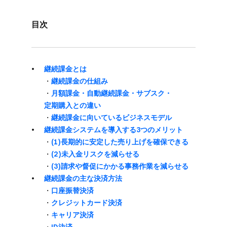
目次
継続課金とは
・
継続課金の​仕組み
・
月額課金・​自動継続課金・サブスク・
定期購入との​違い
・
継続課金に​向いている​ビジネスモデル
継続課金システムを​導入する​3つの​メリット
・
(1)長期的に​安定した​売り上げを​確保できる
・
(2)未入金リスクを​減らせる
・
(3)請求や​督促に​かかる​事務作業を​減らせる
継続課金の​主な​決済方​法
・
口座振替決済
・
クレジットカード決済
・
キャリア決済