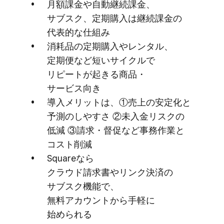
月額課金や​自動継続課金、​
サブスク、​定期購入は​継続課金の​
代表的な​仕組み
消耗品の​定期購入や​レンタル、​
定期便など​短い​サイクルで​
リピートが​起きる​商品・
サービス向き
導入メリットは、​①売上の​安定化と​
予測の​しやすさ ​②未入金リスクの​
低減 ③請求・督促など​事務作業と​
コスト削減
Squareなら​
クラウド請求書やリンク決済の​
サブスク機能で、​
無料アカウントから​手軽に​
始められる