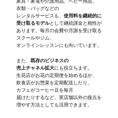
家具・​家電や​介護用品、​ベビー用品、​
衣類・バッグなどの​
レンタルサービスも、
​使用料を​継続的に​
受け取る​モデル
と​して​継続課金と​相性が​
あります。​毎月の​会費や​月謝を​受け取る​
スクールや​ジム、​
オンラインレッスンにも​向いています。
また、
​既存の​ビジネスの​
売上チャネル拡大
にも​役立ちます。​
生花店が​お花の​定期便を​始める​ほか、​
飲食店が​お惣菜を​定期配送したり、​
カフェが​コーヒー豆を​毎月​
届けたりするなど、​実店舗以外の​接点を​
増やす方​法と​しても​活用できます。