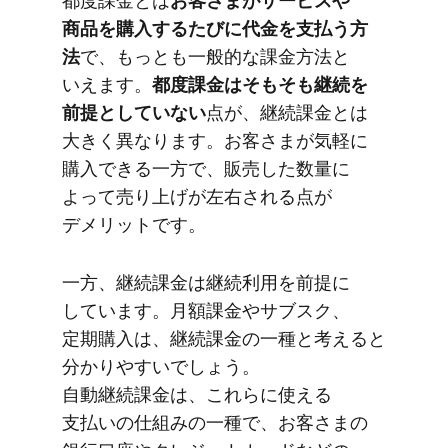
都度課金とは
​お客さまが​サービスや​
商品を​購入する​たびに​代金を​支払う​方​
法
で、​もっとも​一般的な​課金方​法と​
いえます。
​都度課金は​そもそも​継続を​
前提と​していない
​点が、​継続課金とは​
大きく​異なります。​お客さまが​気軽に​
購入できる​一方で、​販売した​数量に​
よって​売り上げが​左右される​点が​
デメリットです。
一方、​継続課金は​継続利用を​前提に​
しています。​月額課金や​サブスク、​
定期購入は、​継続課金の​一種と​考えると​
分かりやすいでしょう。​
自動継続課金は、​これらに​使える​
支払いの​仕組みの​一種で、​お客さまの​