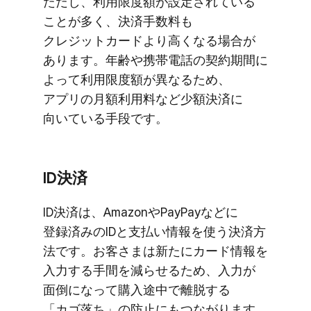
ただし、​利用限度額が​設定されている​
ことが​多く、​決済手数料も​
クレジットカードより​高くなる​場合が​
あります。​年齢や​携帯電話の​契約期間に​
よって​利用限度額が​異なる​ため、​
アプリの​月額利用料など​少額決済に​
向いている​手段です。
ID決済
ID決済は、​Amazonや​PayPayなどに​
登録済みの​IDと​支払い​情報を​使う​決済方​
法です。​お客さまは​新たに​カード情報を​
入力する​手間を​減らせる​ため、​入力が​
面倒に​なって​購入途中で​離脱する​
「カゴ落ち」の​防止に​もつながります。