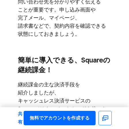
問い​合わせ先を​分かりやすく​伝える​
ことが​重要です。​申し込み​画面や​
完了メール、​マイページ、​
請求書などで、​契約内容を​確認できる​
状態に​して​おきましょう。
簡単に​導入できる、​Squareの​
継続課金！
継続課金の​主な​決済手段を​
紹介しましたが、​
キャッシュレス決済サービスの​
Squareでは​クレジットカードを​使った​
共
継続課金の​手段を​
無料で​アカウントを​作成する
Facebook
有
2種類提供しています。​どちらも​