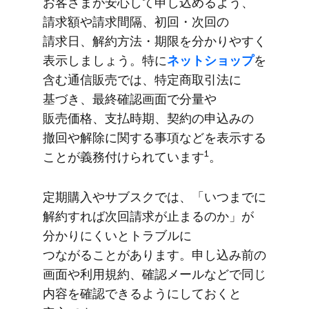
お客さまが​安心して​申し込めるよう、​
請求額や​請求間隔、​初回・次回の​
請求日、​解約方​法・期限を​分かりやすく​
表示しましょう。​特に
​ネットショップ
を​
含む通信販売では、​特定商取引法に​
基づき、​最終確認画面で​分量や​
販売価格、​支払時期、​契約の​申込みの​
撤回や​解除に​関する​事項などを​表示する​
1
ことが​義務付けられています
。
定期購入や​サブスクでは、​「いつまでに​
解約すれば​次回請求が​止まるのか」が​
分かりにくいと​トラブルに​
つながることがあります。​申し込み前の​
画面や​利用規約、​確認メールなどで​同じ​
内容を​確認できるように​しておくと​