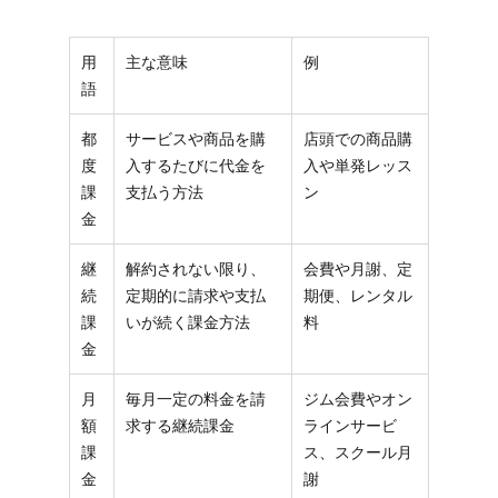
用
主な意味
例
語
都
サービスや商品を購
店頭での商品購
度
入するたびに代金を
入や単発レッス
課
支払う方法
ン
金
継
解約されない限り、
会費や月謝、定
続
定期的に請求や支払
期便、レンタル
課
いが続く課金方法
料
金
月
毎月一定の料金を請
ジム会費やオン
額
求する継続課金
ラインサービ
課
ス、スクール月
金
謝