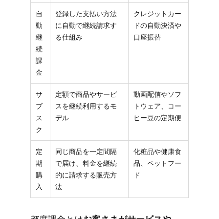
自
登録した支払い方法
クレジットカー
動
に自動で継続請求す
ドの自動決済や
継
る仕組み
口座振替
続
課
金
サ
定額で商品やサービ
動画配信やソフ
ブ
スを継続利用するモ
トウェア、コー
ス
デル
ヒー豆の定期便
ク
定
同じ商品を一定間隔
化粧品や健康食
期
で届け、料金を継続
品、ペットフー
購
的に請求する販売方
ド
入
法