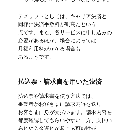
デメリットと​しては、​キャリア決済と​
同様に​決済手数料が​割高だと​いう​
点です。​また、​各サービスに​申し込みの​
必要が​ある​ほか、​場合に​よっては​
月額利用料が​かかる​場合も​
あるようです。
払込票・請求書を​用いた​決済
払込票や​請求書を​使う方​法では、​
事業者が​お客さまに​請求内容を​送り、​
お客さま​自身が​支払います。​請求内容を​
都度確認して​もらいやすい​一方、​支払い​
忘れや​入金遅れが​起こる​可能性が​