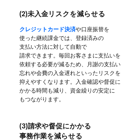
(2)未入金リスクを​減らせる
クレジットカード決済
や​口座振替を​
使った​継続課金では、​登録済みの​
支払い方​法に​対して​自動で​
請求できます。​毎回​お客さまに​支払いを​
依頼する​必要が​減る​ため、​月謝の​支払い​
忘れや​会費の​入金遅れと​いった​リスクを​
抑えやすくなります。​入金確認や​督促に​
かかる​時間も​減り、​資金繰りの​安定に​
もつながります。
(3)請求や​督促に​かかる​
事務作業を​減らせる