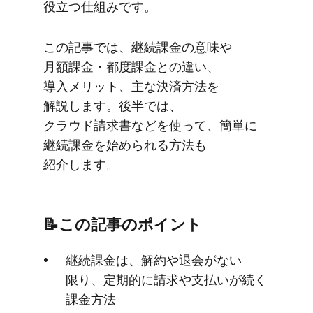
役立つ仕組みです。
この​記事では、​継続課金の​意味や​
月額課金・都度課金との​違い、​
導入メリット、​主な​決済方​法を​
解説します。​後半では、​
クラウド請求書などを​使って、​簡単に​
継続課金を​始められる​方​法も​
紹介します。
📝この​記事の​ポイント
継続課金は、​解約や​退会が​ない​
限り、​定期的に​請求や​支払いが​続く​
課金方​法