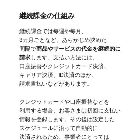
継続課金の​仕組み
継続課金では​毎週や​毎月、​
3カ月ごとなど、​あらかじめ決めた​
間隔で
​商品や​サービスの​代金を​継続的に​
請求
します。​支払い方​法には、​
口座振替や​クレジットカード決済、​
キャリア決済、​ID決済の​ほか、​
請求書払いなどが​あります。
クレジットカードや​口座振替などを​
利用する​場合、​お客さまは​初回に​支払い​
情報を​登録します。​その後は​設定した​
スケジュールに​沿って​自動的に​
決済される​ため、​事業者に​とっては​