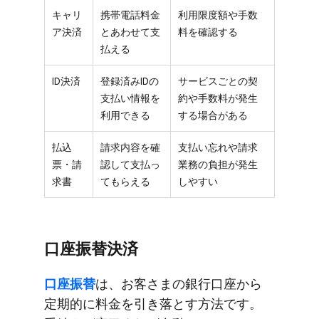
キャリ
携帯電話料金
利用限度額や手数
ア決済
とあわせて支
料を確認する
払える
ID決済
登録済みIDの
サービスごとの契
支払い情報を
約や手数料が発生
利用できる
する場合がある
払込
請求内容を確
支払い忘れや請求
票・請
認して支払っ
業務の負担が発生
求書
てもらえる
しやすい
口座振替決済
口座振替
は、​お客さまの​銀行口座から​
定期的に​料金を​引き落とす方​法です。​