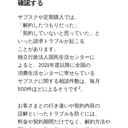
確認する
サブスクや​定期購入では、​
「解約したつもりだった」​
「契約していないと​思っていた」と​
いった​請求トラブルが​起こる​
ことがあります。​
独立行政法人国民生活センターに​
よると、​2021年度以降に​全国の​
消費生活センターに​寄せらている​
サブスクに​関する​相談件数は、​毎月​
2
500件ほどに​上るそうです
。
お客さまとの​行き​違いや​契約内容の​
誤解と​いった​トラブルを​防ぐには、​
料金や​契約期間だけでなく、​解約方​法や​