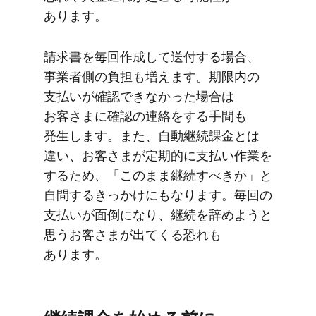
あります。
請求書を​毎回​作成して​送付する​場合、​
事業者側の​負担も​増えます。​期限内の​
支払いが​確認できなかった​場合は​
お客さまに​確認の​連絡を​する​手間も​
発生します。​また、​自動継続課金とは​
違い、​お客さまが​定期的に​支払い​作業を​
する​ため、​「このまま​継続すべきか」と​
自問する​きっかけにもなります。​毎回の​
支払いが​面倒に​なり、​継続を​辞めようと​
思う​お客さまが​出てくる​恐れも​
あります。