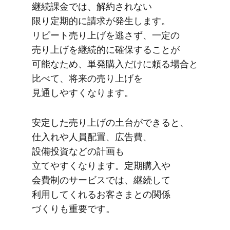
継続課金では、​解約されない​
限り定期的に​請求が​発生します。​
リピート売り上げを​逃さず、​一定の​
売り上げを​継続的に​確保する​ことが​
可能な​ため、​単発購入だけに​頼る​場合と​
比べて、​将来の​売り上げを​
見通しやすくなります。
安定した​売り上げの​土台が​できると、​
仕入れや​人員配置、​広告費、​
設備投資などの​計画も​
立てやすくなります。​定期購入や​
会費制の​サービスでは、​継続して​
利用してくれる​お客さまとの​関係​
づくりも​重要です。