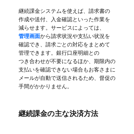
継続課金システムを​使えば、​請求書の​
作成や​送付、​入金確認と​いった​作業を​
減らせます。​サービスに​よっては、
管理画面
から​請求状況や​支払い​状況を​
確認でき、​請求ごとの​対応を​まとめて​
管理できます。​銀行口座明細との​
つき合わせが​不要に​なる​ほか、​期限内の​
支払いを​確認できない​場合も​お客さまに​
メールが​自動で​送信される​ため、​督促の​
手間が​かかりません。
継続課金の​主な​決済方​法