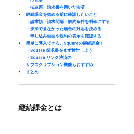
・
ID決済
・
払込票・請求書を​用いた​決済
継続課金を​始める​前に​確認したい​こと
・
請求額・請求間隔・​解約条件を​明確に​する
・
決済できなかった​場合の​対応を​決める
・
申し込み​画面や​規約の​表示を​確認する
簡単に​導入できる、​Squareの​継続課金！
・
Square 請求書を​まず​検討しよう
・
Square リンク決済の​
サブスクリプション機能も​おすすめ
まとめ
継続課金とは