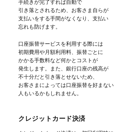
手続きが​完了すれば​自動で​
引き落とされる​ため、​お客さま​自らが​
支払いを​する​手間が​なくなり、​支払い​
忘れも​防げます。
口座振替サービスを​利用する​際には​
初期費用や​月​額利用料、​振替ごとに​
かかる​手数料など​何かと​コストが​
発生します。​また、​銀行口座の​残高が​
不十分だと​引き落とせないため、​
お客さまに​よっては​口座振替を​好まない​
人も​いるかもしれません。
クレジットカード決済