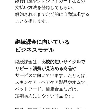
銀行口座や​クレジットカードなどの​
支払い方​法を​登録して​もらい、​
解約されるまで​定期的に​自動請求する​
ことを​指します。
継続課金に​向いている​
ビジネスモデル
継続課金は、
​比較的短い​サイクルで​
リピート消費が​見込める​商品や​
サービス
に​向いています。​たとえば、​
スキンケア・ヘアケア製品や​オムツ、​
ペットフード、​健康食品などは、​
定期購入にしやすい​商品です。