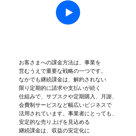
お客さまへの​課金方​法は、​事業を​
営むうえで​重要な​戦略の​一つです。​
なかでも​継続課金は、​解約されない​
限り定期的に​請求や​支払いが​続く​
仕組みで、​サブスクや​定期購入、​月謝、​
会費制サービスなど​幅​広い​ビジネスで​
活用されています。​事業者に​とっても、​
安定的な​売り上げを​見込める​
継続課金は、​収益の​安定化に​