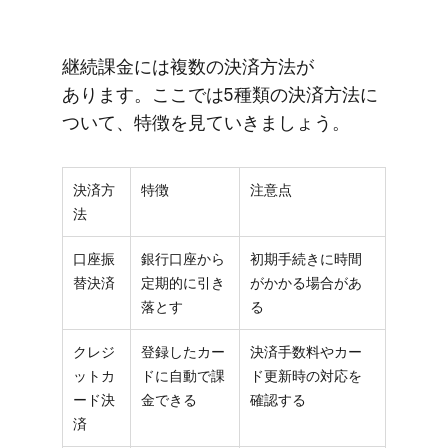
継続課金には​複数の​決済方​法が​
あります。​ここでは​5種類の​決済方​法に​
ついて、​特徴を​見ていきましょう。
決済方
特徴
注意点
法
口座振
銀行口座から
初期手続きに時間
替決済
定期的に引き
がかかる場合があ
落とす
る
クレジ
登録したカー
決済手数料やカー
ットカ
ドに自動で課
ド更新時の対応を
ード決
金できる
確認する
済