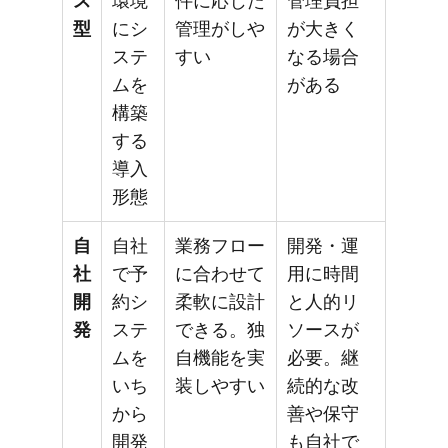
ス
環境
件に応じた
管理負担
型
にシ
管理がしや
が大きく
ステ
すい
なる場合
ムを
がある
構築
する
導入
形態
自
自社
業務フロー
開発・運
社
で予
に合わせて
用に時間
開
約シ
柔軟に設計
と人的リ
発
ステ
できる。独
ソースが
ムを
自機能を実
必要。継
いち
装しやすい
続的な改
から
善や保守
開発
も自社で