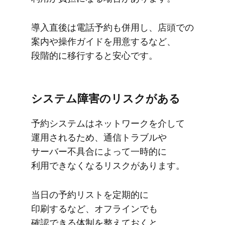
導入直後は​電話予約も​併用し、​店頭での​
案内や​操作ガイドを​用意するなど、​
段階的に​移行すると​安心です。
システム障害の​リスクが​ある
予約システムは​ネットワークを​介して​
運用される​ため、​通信トラブルや​
サーバー不具合に​よって​一時的に​
利用できなくなる​リスクが​あります。
当日の​予約リストを​定期的に​
印刷するなど、​オフラインでも​
確認できる​体制を​整えておくと、​