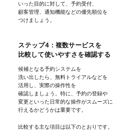
いった​目的に​対して、​予約受付、​
顧客管理、​通知機能などの​優先順位を​
つけましょう。
ステップ4：複数サービスを​
比較して​使いやすさを​確認する
候補と​なる​予約システムを​
洗い出したら、​無料トライアルなどを​
活用し、​実際の​操作性を​
確認しましょう。​特に、​予約の​登録や​
変更と​いった​日常的な​操作が​スムーズに​
行えるか​どうかは​重要です。
比較する​主な​項目は​以下の​とおりです。