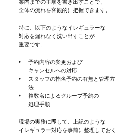
案内までの​手順を​書き出す​ことで、​
全体の​流れを​客観的に​把握できます。
特に、​以下のような​イレギュラーな​
対応を​漏れなく​洗い出すことが​
重要です。
予約内容の​変更および​
キャンセルへの​対応
スタッフの​指名予約の​有無と​管理方​
法
複数名に​よる​グループ予約の​
処理手順
現場の​実務に​即して、​上記のような​
イレギュラー対応を​事前に​整理しておく​