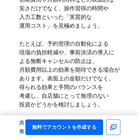
安さだけでなく、​操作習得の​時間や​
入力工数と​いった​「実質的な​
運用コスト」を​見極めましょう。
た​とえば、​予約管理の​自動化に​よる​
現場の​負担軽減や、​事前決済の​導入に​
よる​無断キャンセルの​防止は、​
月額費用以上の​効果を​期待できる​場合が​
あります。​表面上の​金額だけでなく、​
得られる​効果と​手間の​バランスを​
考慮し、​自店舗に​とって​無理の​ない​
投資か​どうかを​検討しましょう。
また、​一度​運用を​始めた​予約システムを​
共
無料で​アカウントを​作成する
Facebook
後から​別の​サービスへ​切り​替えるのは、​
有