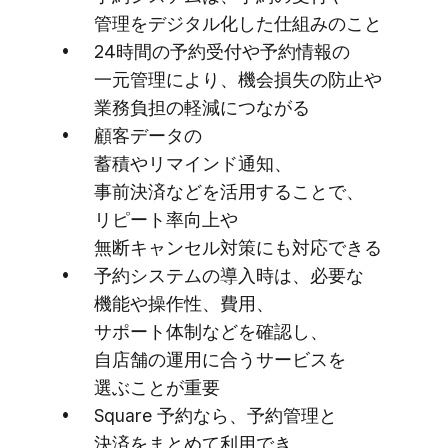
管理を​デジタル化した​仕組みの​こと
24時間の​予約受付や​予約情報の​
一元管理に​より、​機会損失の​防止や​
業務負担の​軽減に​つながる
顧客データの​
蓄積やリマインド通知、​
事前決済などを​活用する​ことで、​
リピート率向上や​
無断キャンセル対策にも​対応できる
予約システムの​導入時は、​必要な​
機能や​操作性、​費用、​
サポート体制などを​確認し、​
自店舗の​運用に​合う​サービスを​
選ぶことが​重要
Square 予約なら、​予約管理と​
決済を​まとめて​利用でき、​