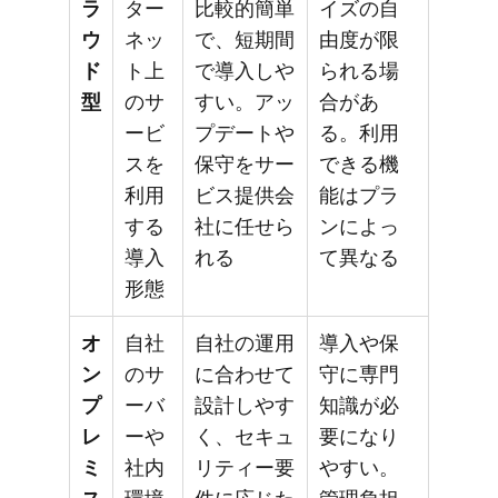
ラ
ター
比較的簡単
イズの自
ウ
ネッ
で、短期間
由度が限
ド
ト上
で導入しや
られる場
型
のサ
すい。アッ
合があ
ービ
プデートや
る。利用
スを
保守をサー
できる機
利用
ビス提供会
能はプラ
する
社に任せら
ンによっ
導入
れる
て異なる
形態
オ
自社
自社の運用
導入や保
ン
のサ
に合わせて
守に専門
プ
ーバ
設計しやす
知識が必
レ
ーや
く、セキュ
要になり
ミ
社内
リティー要
やすい。