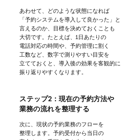
あわせて、​どのような​状態に​なれば​
「予約システムを​導入して​良かった」と​
言えるのか、​目標を​決めて​おくことも​
大切です。​たとえば、​1日​あたりの​
電話対応の​時間や、​予約管理に​割く​
工数など、​数字で​測りやすい​目安を​
立てておくと、​導入後の​効果を​客観的に​
振り返りやすくなります。
ステップ2：現在の​予約方​法や​
業務の​流れを​整理する
次に、​現状の​予約業務の​フローを​
整理します。​予約受付から​当日の​