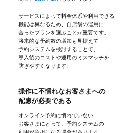
サービスに​よって​料金体系や​利用できる​
機能は​異なる​ため、​自店舗の​運用に​
合った​プランを​選ぶことが​重要です。​
将来的な​予約数の​増加も​見据えて​
予約システムを​検討する​ことで、​
導入後の​コストや​運用の​ミスマッチを​
防ぎやすくなります。
操作に​不慣れな​お客さまへの​
配慮が​必要である
オンライン予約に​慣れていない​
お客さまに​とって、​予約システムの​
利用が​負担になる​場合が​あります。