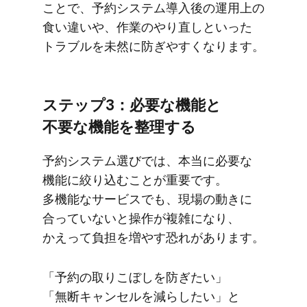
ことで、​予約システム導入後の​運用上の​
食い​違いや、​作業の​やり直しと​いった​
トラブルを​未然に​防ぎやすくなります。
ステップ3：必要な​機能と​
不要な​機能を​整理する
予約システム選びでは、​本当に​必要な​
機能に​絞り込むことが​重要です。​
多機能な​サービスでも、​現場の​動きに​
合っていないと​操作が​複雑に​なり、​
かえって​負担を​増やす​恐れが​あります。
「予約の​取り​こぼしを​防ぎたい」​
「無断キャンセルを​減らしたい」と​