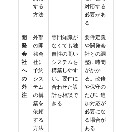
する
対応する
方法
必要があ
る
開
外部
専門知識が
要件定義
発
の開
なくても独
や開発会
会
発会
自性の高い
社との調
社
社に
システムを
整に時間
へ
予約
構築しやす
がかか
の
シス
い。要件に
る。改修
外
テム
合わせた設
や保守の
注
の構
計を相談で
たびに追
築を
きる
加対応が
依頼
必要にな
する
る場合が
方法
ある