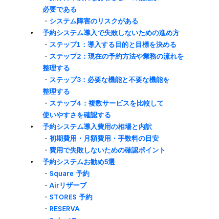
必要である
・
システム障害の​リスクが​ある
予約システム導入で​失敗しないための​進め方
・
ステップ1：導入する​目的と​目標を​決める
・
ステップ2：現在の​予約方​法や​業務の​流れを​
整理する
・
ステップ3：必要な​機能と​不要な​機能を​
整理する
・
ステップ4：複数サービスを​比較して​
使いやすさを​確認する
予約システム導入費用の​相場と​内訳
・
初期費用・月額費用・手数料の​目安
・
費用で​失敗しないための​確認ポイント
予約システム​お勧め5選
・
Square 予約
・
Airリザーブ
・
STORES 予約
・
RESERVA