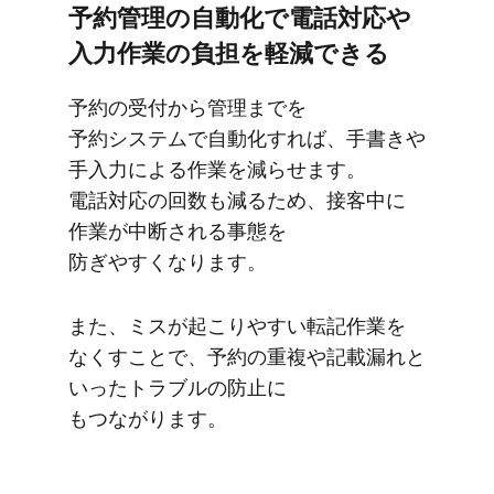
予約管理の​自動化で​電話対応や​
入力作業の​負担を​軽減できる
予約の​受付から​管理までを​
予約システムで​自動化すれば、​手書きや​
手入力に​よる​作業を​減らせます。​
電話対応の​回数も​減る​ため、​接客中に​
作業が​中断される​事態を​
防ぎやすくなります。
また、​ミスが​起こりやすい​転記作業を​
なく​すことで、​予約の​重複や​記載漏れと​
いった​トラブルの​防止に​
もつながります。