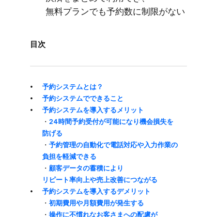
無料プランでも​予約数に​制限が​ない
目次
予約システムとは？
予約システムで​できる​こと
予約システムを​導入する​メリット
・
24時間予約受付が​可能に​なり機会損失を​
防げる
・
予約管理の​自動化で​電話対応や​入力作業の​
負担を​軽減できる
・
顧客データの​蓄積に​より​
リピート率向上や売上改善に​つながる
予約システムを​導入する​デメリット
・
初期費用や​月額費用が​発生する
・
操作に​不慣れな​お客さまへの​配慮が​