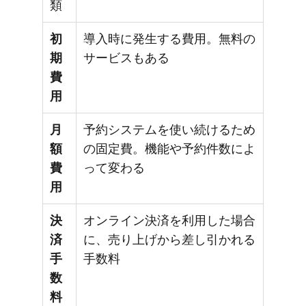
類
初
導入時に発生する費用。無料の
期
サービスもある
費
用
月
予約システムを使い続けるため
額
の固定費。機能や予約件数によ
費
って変わる
用
決
オンライン決済を利用した場合
済
に、売り上げから差し引かれる
手
手数料
数
料