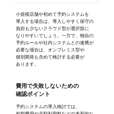
小規模店舗や​初めて​予約システムを​
導入する​場合は、​導入しやすく​保守の​
負担も​少ない​クラウド型が​選択肢に​
なりやすいでしょう。​一方で、​独自の​
予約ルールや​社内システムとの​連携が​
必要な​場合は、​オンプレミス型や​
個別開発も​含めて​検討する​必要が​
あります。
費用で​失敗しないための​
確認ポイント
予約システムの​導入検討では、​
初期費用や​月​額利用料などの​表面的な​