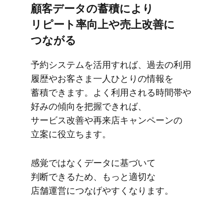
顧客データの​蓄積に​より​
リピート率向上や売上改善に​
つながる
予約システムを​活用すれば、​過去の​利用​
履歴や​お客さま一人​ひとりの​情報を​
蓄積できます。​よく​利用される​時間帯や​
好みの​傾向を​把握できれば、​
サービス改善や​再来店キャンペーンの​
立案に​役立ちます。
感覚ではなく​データに​基づいて​
判断できる​ため、​もっと​適切な​
店舗運営に​つなげやすくなります。