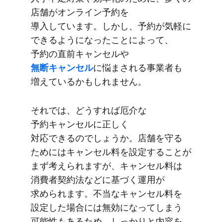
店舗が​オンライン予約を​
導入しています。​しかし、​予約が​気軽に​
できるようになったことに​よって​​、​
予約の​​直前キャンセルや
無断キャンセル
に​​悩まされる​​事業者も​​
増えているかもしれません。​​
それでは、​どう​すれば​厄介な​
予約キャンセルに​正しく​
対応できるのでしょうか。​店舗を​守る​
ためには​キャンセル料を​設定する​ことが​
まず​考えられますが、​キャンセル料は​​
消費者契約法などに​​基づく​​運用が​​
求められます。​​不当な​​キャンセル料を​​
設定した​​場合には​​無効に​​なってしまう​​
可能性も​​ある​​ため、​​しっかりと​​内容を​​