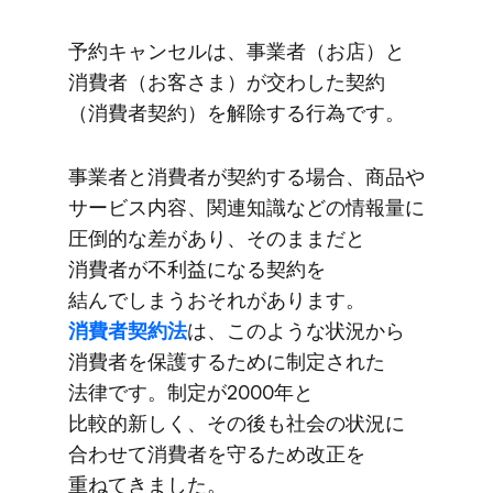
予約キャンセルは、​​事業者​（お店）と​​
消費者​（​お客さま）が​​交わした​​契約​
（消費者契約）を​​解除する​​行為です。
事業者と​​消費者が​​契約する​​場合、​​商品や​​
サービス内容、​​関連知識などの​​情報量に​​
圧倒的な​​差が​​あり、​​そのままだと​​
消費者が​​不利益に​なる​​契約を​​
結んでしまう​​おそれが​​あります。​​
消費者契約法
は、​​このような​​状況から​​
消費者を​​保護する​​ために​​制定された​​
法律です。​​制定が​​2000年と​​
比較的新しく、​​その​後も​​社会の​​状況に​​
合わせて​​消費者を​​守る​​ため改正を​​
重ねてきました。