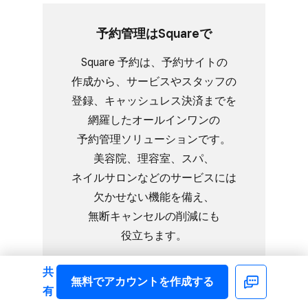
予約管理は​Squareで
Square 予約は、​予約サイトの​
作成から、​サービスや​スタッフの​
登録、​キャッシュレス決済までを​
網羅した​オールインワンの​
予約管理ソリューションです。​
美容院、​理容室、​スパ、​
ネイルサロンなどの​サービスには​
欠かせない​機能を​備え、​
無断キャンセルの​削減にも​
役立ちます。
共
無料で​アカウントを​作成する
予約機能の​詳細を​見る
Facebook
有