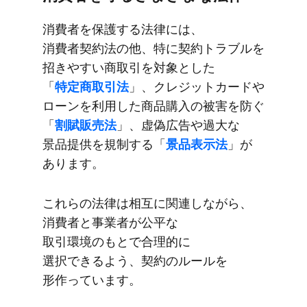
消費者を​​保護する​​法律には、​​
消費者契約法の​​他、​​特に​​契約トラブルを​​
招きやすい​​商取引を​​対象と​​した​​
「
特定商取引法
」、​​クレジットカードや​​
ローンを​​利用した​​商品購入の​​被害を​​防ぐ​​
「
割賦販売法
」、​​虚偽​広告や​​過大な​​
景品提供を​​規制する​​「
景品表示法
」が​​
あります。
これらの​​法律は​​相互に​​関連しながら、​​
消費者と​​事業者が​​公平な​​
取引環境のもとで​​合理的に​​
選択できるよう、​​契約の​​ルールを​​
形作っています。