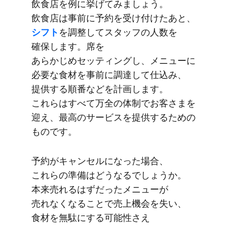
飲食店を​例に​挙げてみましょう。​
飲食店は​事前に​予約を​受け付けた​あと、
シフト
を​調整して​スタッフの​人数を​
確保します。​席を​
あらかじめセッティングし、​メニューに​
必要な​食材を​事前に​調達して​仕込み、​
提供する​順番などを​計画します。​
これらは​すべて​万全の​体制で​お客さまを​
迎え、​最高の​サービスを​提供する​ための​
ものです。
予約が​キャンセルに​なった​場合、​
これらの​準備は​どうなるでしょうか。​
本来売れるは​ずだった​メニューが​
売れなくなる​ことで​売上機会を​失い、​
食材を​無駄に​する​可能性さえ​