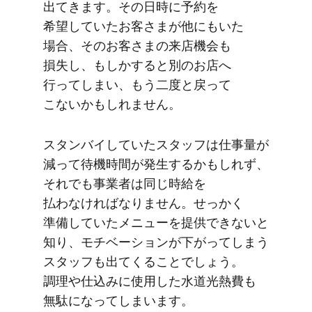
出てきます。​その​日時に​予約を​
希望していた​お客さまが​他にもいた​
場合、​その​お客さまの​来店機会も​
損失し、​もしかすると​別の​お店へ​
行ってしまい、​もう​二度と​戻って​
こないかもしれません。
スタンバイしていた​スタッフは​仕事量が​
減って​待機時間が​発生するかもしれず、​
それでも​事業者は​同じ​時給を​
払わなければなりません。​せっかく​
準備していた​メニューを​提供できないと​
知り、​モチベーションが​下がってしまう​
スタッフも​出てくる​ことでしょう。​
調理や​仕込みに​使用した​水道光​熱費も​
無駄に​なってしまいます。