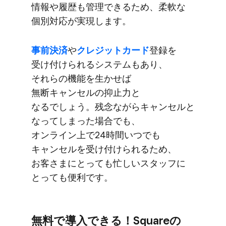
情報や​履歴も​管理できる​ため、​柔軟な​
個別対応が​実現します。
事前決済
や
​クレジットカード
登録を​
受け付けられる​システムも​あり、​
それらの​機能を​生かせば​
無断キャンセルの​抑止力と​
なるでしょう。​残念ながら​キャンセルと​
なってしまった​場合でも、​
オンライン上で​24時間いつでも​
キャンセルを​受け付けられる​ため、​
お客さまに​とっても​忙しい​スタッフに​
とっても​便利です。
無料で​導入できる！​Squareの​