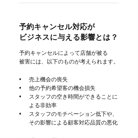
予約キャンセル対応が​
ビジネスに​与える​影響とは？
予約キャンセルに​よって​店舗が​被る​
被害には、​以下の​ものが​考えられます。
売上機会の​喪失
他の​予約希望客の​機会損失
スタッフの​空き時間が​できることに​
よる​非効率
スタッフの​モチベーション低下や、​
その​影響に​よる​顧客対応品質の​悪化