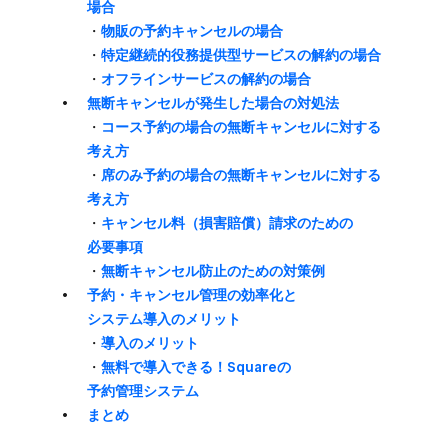
場合
・
物販の​予約キャンセルの​場合
・
​特定継続的役務提供型サービスの​解約の​場合
・
オフラインサービスの​解約の​場合
無断キャンセルが​発生した​場合の​対処法
・
コース予約の​場合の​無断キャンセルに​対する​
考え方
・
席のみ​予約の​場合の​無断キャンセルに​対する​
考え方
・
キャンセル料​（損害賠償）​請求の​ための​
必要事項
・
無断キャンセル防止の​ための​対策例
予約・キャンセル管理の​効率化と​
システム導入の​メリット
・
導入の​メリット
・
​無料で​導入できる！​Squareの​
予約管理システム
まとめ