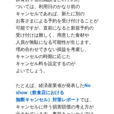
ついては、​​利用日の​​かなり​​前の​​
キャンセルで​​あれば、​​新たに​​別の​​
お客さまに​​よる​​予約を​​受け付ける​​ことが​​
可能ですが、​​直前に​なると​​新規予約の​​
受け付けは​​難しく、​​用意した​​食材や​​
人員が​​無駄に​なる​​可能性が​​生じます。​​
埋め合わせできない​​損益を​​考慮し、​​
キャンセルの​​時期に​​応じた​​
キャンセル料を​​設定するのが​​
よいでしょう。
た​とえば、​​経済産業省が​​発表した​​
No
show​（飲食店に​​おける​​
無断キャンセル）​​対策レポート
では、​​
キャンセルに​​伴う​​損害賠償の​​考え方が​​
示されています。​​事前キャンセルでは​​