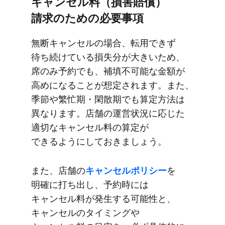
キャンセル料​（損害賠償）​​
請求の​​ための​​必要事項
無断キャンセルの​​場合、​​転用できず​
待ち続けている​​損失分が​​大き​いため、​​
席の​​み予約でも、​​補填不可能な​​金額が​​
高めに​なる​​ことが​​想定されます。​​また、​​
季節や​​繁忙期・閑散期でも​​算定方​法は​​
異なります。​​店舗の​​運営状況に​​応じた​​
適切な​​キャンセル料の​​算定が​​
できるように​して​​おきましょう。
また、​​店舗の​​
キャンセルポリシー
を​​
明確に​​打ち出し、​​予約時には​​
キャンセル料が​​発生する​​可能性と、​​
キャンセルの​​タイミングや​​