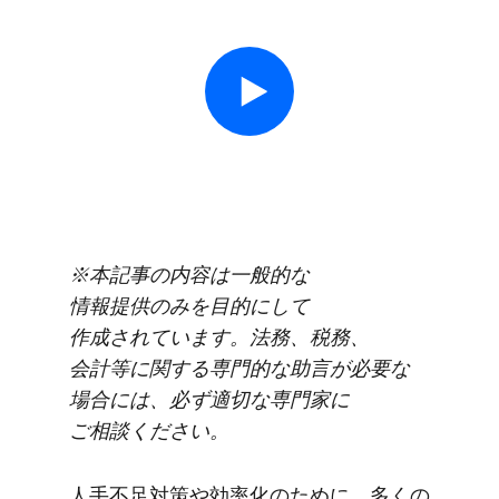
※本記事の​内容は​一般的な​
情報提供のみを​目的に​して​
作成されています。​法務、​税務、​
会計等に​関する​専門的な​助言が​必要な​
場合には、​必ず​適切な​専門家に​
ご相談ください。
人手不足対策や​効率化の​ために、​多くの​