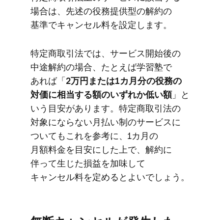
場合は、​​先述の​​役務提供型の​​解約の​​
基準で​​キャンセル料を​​設定します。
特定商取引法では、​​サービス開始後の​​
中途解約の​​場合、​​た​とえば​​学習塾で​​
あれば​​「
2万円または​​1カ月分の​​役務の​​
対価に​​相当する​​額の​​いずれか​​低い額
」と​​
いう​​目安が​​あります。​​特定商取引法の​​
対象に​ならない​​月払い制の​​サービスに​​
ついても​​これを​​参考に、​​1カ月の​​
月額料金を​​目安に​​した上で、​​解約に​​
伴って​​生じた​​損益を​​加味して​​
キャンセル料を​​定めると​​よいでしょう。