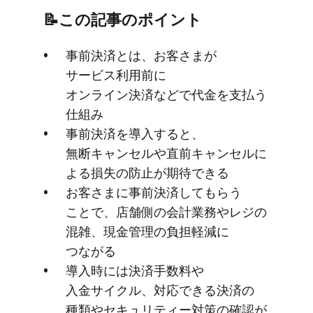
📝この​記事の​ポイント
事前決済とは、​お客さまが​
サービス利用前に​
オンライン決済などで​代金を​支払う​
仕組み
事前決済を​導入すると、​
無断キャンセルや​直前キャンセルに​
よる​損失の​防止が​期待できる
お客さまに​事前決済して​もらう​
ことで、​店舗側の​会計業務や​レジの​
混雑、​現金管理の​負担軽減に​
つながる
導入時には​決済手数料や​
入金サイクル、​対応できる​決済の​
種類や​セキュリティー対策の​確認が​