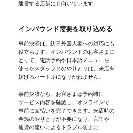
運営する​店舗にも​向いています。
インバウンド需要を​取り込める
事前決済は、​訪日外国人客への​対応にも​
役立ちます。​インバウンドの​お客さまに​
とって、​電話予約や​日本語メニューを​
使った​スタッフとの​やりとりは、​来店を​
妨げる​ハードルに​なりかねません。
事前決済なら、​お客さまは​予約時に​
サービス内容を​確認し、​オンラインで​
事前に​支払いを​完了できます。​来店時の​
金銭の​やりとりが​不要に​なり、​言語や​
通貨の​違いに​よる​トラブル防止に​