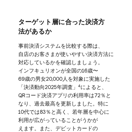
ターゲット層に​合った​決済方​
法が​あるか
事前決済システムを​比較する​際は、​
自店の​お客さまが​使いやすい​決済方​法に​
対応しているかを​確認しましょう。​
インフキュリオンが​全国の​16歳〜
69歳の​男女20,000人を​対象に​実施した​
4
「決済動向2025年調査」
に​よると、​
QRコード決済アプリの​利用率は​72％と​
なり、​過去最高を​更新しました。​特に​
10代では​83％と​高く、​若年層を​中心に​
利用が​広がっている​ことがうかが​
えます。​また、​デビットカードの​