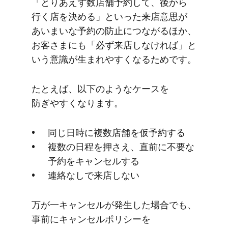
「とりあえず数店舗予約して、​後から​
行く​店を​決める」と​いった​来店意思が​
あいまいな​予約の​防止に​つながる​ほか、​
お客さまにも​「必ず​来店しなければ」と​
いう​意識が​生まれやすくなる​ためです。
た​とえば、​以下のような​ケースを​
防ぎやすくなります。
同じ​日時に​複数店舗を​仮予約する
複数の​日程を​押さえ、​直前に​不要な​
予約を​キャンセルする
連絡なしで​来店しない
万が​一キャンセルが​発生した​場合でも、​
事前に​キャンセルポリシーを​