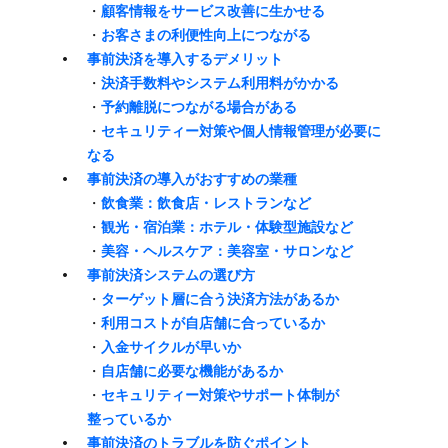
・
顧客情報を​サービス改善に​生かせる
・
​お客さまの​利便性向上に​つながる
事前決済を​導入する​デメリット
・
決済手数料や​システム利用料が​かかる
・
予約離脱に​つながる​場合が​ある
・
セキュリティー対策や​個人情報管理が​必要に​
なる
事前決済の​導入が​おすすめの​業種
・
飲​食業：飲食店・レストランなど
・
観光・宿泊業：ホテル・体験型施設など
・
美容・​ヘルスケア：美容室・サロンなど
事前決済システムの​選び方
・
ターゲット層に​合う​決済方​法が​あるか
・
利用コストが​自店舗に​合っているか
・
​入金サイクルが​早いか
・
​自店舗に​必要な​機能が​あるか
・
セキュリティー対策や​サポート体制が​
整っているか
事前決済の​トラブルを​防ぐ​ポイント