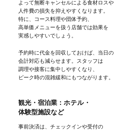
よって​無断キャンセルに​よる​食材​ロスや​
人件費の​損失を​抑えやすくなります。​
特に、​コース料理や団体予約、​
高単価メニューを​扱う​店舗では​効果を​
実感しやすいでしょう。
予約時に​代金を​回収しておけば、​当日の​
会計対応も​減らせます。​スタッフは​
調理や​接客に​集中しやすくなり、​
ピーク時の​混雑緩和に​もつながります。
観光・宿泊業：ホテル・
体験型施設など
事前決済は、​チェックインや​受付の​