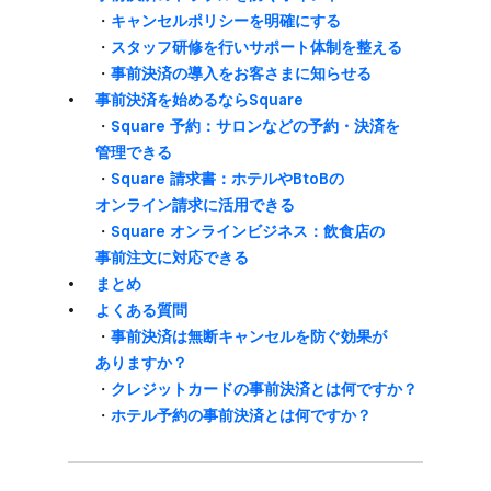
・
キャンセルポリシーを​明確に​する
・
スタッフ研修を​行い​サポート体制を​整える
・
事前決済の​導入を​お客さまに​知らせる
事前決済を​始めるなら​Square
・
Square 予約：サロンなどの​予約・決済を​
管理できる
・
Square 請求書：ホテルや​BtoBの​
オンライン請求に​活用できる
・
Square オンラインビジネス：飲食店の​
事前注文に​対応できる
まとめ
よく​ある​質問
・
事前決済は​無断キャンセルを​防ぐ​効果が​
ありますか？
・
クレジットカードの​事前決済とは​何ですか？
・
ホテル予約の​事前決済とは​何ですか？