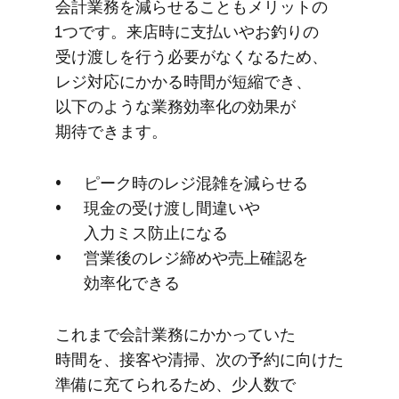
会計業務を​減らせる​ことも​メリットの​
1つです。​来店時に​支払いや​お釣りの​
受け渡しを​行う​必要が​なくなる​ため、​
レジ対応に​かかる​時間が​短縮でき、​
以下のような​業務効率化の​効果が​
期待できます。
ピーク時の​レジ混雑を​減らせる
現金の​受け渡し間​違いや​
入力ミス防止に​なる
営業後の​レジ​締めや売上確認を​
効率化できる
これまで​会計業務に​かかっていた​
時間を、​接客や​清掃、​次の​予約に​向けた​
準備に​充てられる​ため、​少人数で​