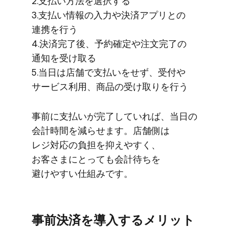
2.支払い方​法を​選択する
3.支払い​情報の​入力や​決済アプリとの​
連携を​行う
4.決済完了後、​予約確定や​注文完了の​
通知を​受け取る
5.当日は​店舗で​支払いを​せず、​受付や​
サービス利用、​商品の​受け取りを​行う
事前に​支払いが​完了していれば、​当日の​
会計時間を​減らせます。​店舗側は​
レジ対応の​負担を​抑えやすく、​
お客さまに​とっても​会計待ちを​
避けやすい​仕組みです。
事前決済を​導入する​メリット