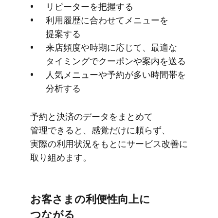
リピーターを​把握する
利用履歴に​合わせて​メニューを​
提案する
来店頻度や​時期に​応じて、​最適な​
タイミングで​クーポンや​案内を​送る
人気メニューや​予約が​多い​時間帯を​
分析する
予約と​決済の​データを​まとめて​
管理できると、​感覚だけに​頼らず、​
実際の​利用状況を​もとに​サービス改善に​
取り組めます。
お客さまの​利便性向上に​
つながる