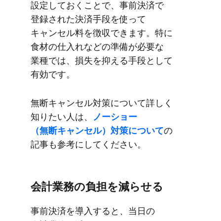
設定しておく​ことで、​事前決済で​
登録された​決済手段を​使って​
キャンセル料を​徴収できます。​特に​
食材の​仕入れなどの​準備が​必要な​
業種では、​損失を​抑える​手段と​して​
有効です。
無断キャンセル対策に​ついて​詳しく​
知りたい​人は、
​ノーショー​
（無断キャンセル）​対策に​ついて
の​
記事も​参考に​してください。
会計業務の​負担を​減らせる
事前決済を​導入すると、​当日の​