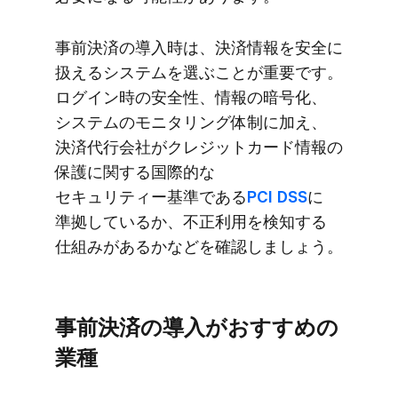
事前決済の​導入時は、​決済情報を​安全に​
扱える​システムを​選ぶことが​重要です。​​​
ログイン時の​​​安全性、​​情報の​​​暗号化、​​​
システムの​​​モニタリング体制に​加え、​
決済代行会社が​クレジットカード情報の​
保護に​関する​国際的な​
セキュリティー基準である
​PCI DSS
に​
準拠しているか、​不正利用を​検知する​
仕組みが​あるかなどを​確認しましょう。
事前決済の​導入が​おすすめの​
業種