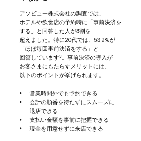
アソビュー株式会社の​調査では、​
ホテルや​飲食店の​予約時に​「事前決済を​
する」と​回答した​人が​8割を​
超えました。​特に​20代では、​53.2%が​
「ほぼ毎回​事前決済を​する」と​
3
回答しています
。​事前決済の​導入が​
お客さまにもたらすメリットには、​
以下の​ポイントが​挙げられます。
営業時間外でも​予約できる
会計の​順番を​待たずに​スムーズに​
退店できる
支払い​金額を​事前に​把握できる
現金を​用意せずに​来店できる