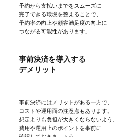
予約から​支払いまでを​スムーズに​
完了できる​環境を​整える​ことで、​
予約率の​向上や​顧客満足度の​向上に​
つながる​可能性が​あります。
事前決済を​導入する​
デメリット
事前決済には​メリットが​ある​一方で、​
コストや​運用面の​注意点も​あります。​
想定よりも​負担が​大きくならないよう、​
費用や​運用上の​ポイントを​事前に​
確認して​おきましょう。