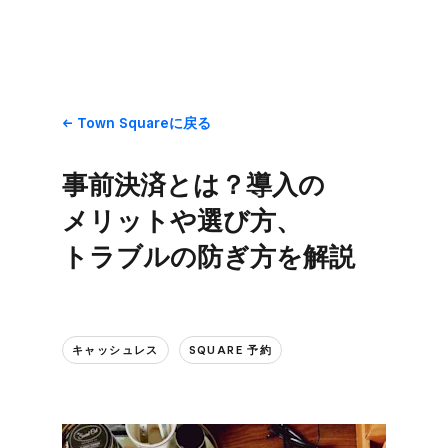
Town Squareに​戻る
事前決済とは？​導入の​
メリットや​選び方、​
トラブルの​防ぎ方を​解説
キャッシュレス
SQUARE 予約