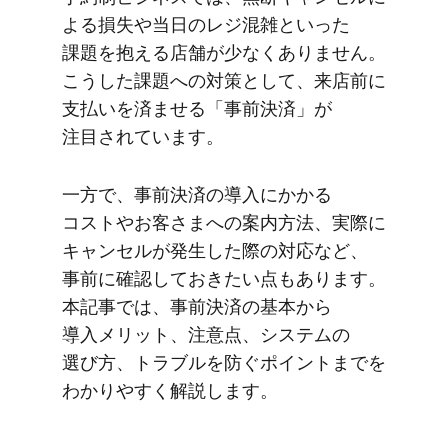
よる​損失や​当日の​レジ混雑と​いった​
課題を​抱える​店舗が​少なく​ありません。​
こうした​課題への​対策と​して、​来店前に​
支払いを​済ませる​「事前決済」が​
注目されています。
一方で、​事前決済の​導入に​かかる​
コストや​お客さまへの​案内方​法、​実際に​
キャンセルが​発生した​際の​対応など、​
事前に​確認して​おきたい点も​あります。​
本記事では、​事前決済の​基本から​
導入メリット、​注意点、​システムの​
選び方、​トラブルを​防ぐ​ポイントまでを​
わかりやすく​解説します。