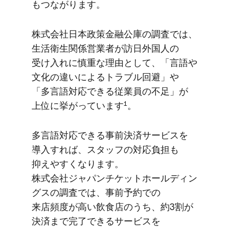
もつながります。
株式会社日本政策金融公庫の​調査では、​
生活衛生関係​営業者が​訪日外国人の​
受け入れに​慎重な​理由と​して、​「言語や​
文化の​違いに​よる​トラブル回避」や​
「多言語対応できる​従業員の​不足」が​
1
上位に​挙がっています
。
多言語対応できる​事前決済サービスを​
導入すれば、​スタッフの​対応負担も​
抑えやすくなります。​
株式会社ジャパンチケットホールディン
グスの​調査では、​事前予約での​
来店頻度が​高い​飲食店の​うち、​約3割が​
決済まで​完了できる​サービスを​