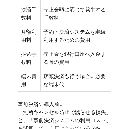
決済手
売上金額に応じて発生する
数料
手数料
月額利
予約・決済システムを継続
用料
利用するための費用
振込手
売上金を銀行口座へ入金す
数料
る際の費用
端末費
店頭決済も行う場合に必要
用
な端末代
事前決済の​導入前に​
「無断キャンセル防止で​減らせる​損失」
と、​「事前決済システムの​利用コスト」
を​試算して、​自店に​合っているかを​