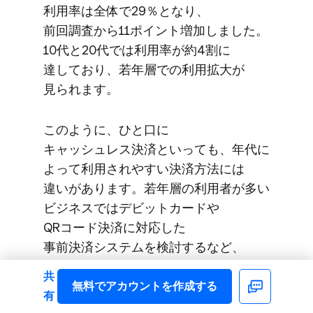
利用率は​全体で​29％と​なり、​
前回調査から​11ポイント増加しました。​
10代と​20代では​利用率が​約4割に​
達しており、​若年層での​利用拡大が​
見られます。
このように、​ひと口に​
キャッシュレス決済と​いっても、​年代に​
よって​利用されやすい​決済方​法には​
違いが​あります。​若年層の​利用者が​多い​
ビジネスでは​デビットカードや​
QRコード決済に​対応した​
事前決済システムを​検討するなど、​
ターゲット層が​普段​使っている​支払い方​
共
法を​把握したうえで​選びましょう。
無料で​アカウントを​作成する
Facebook
有