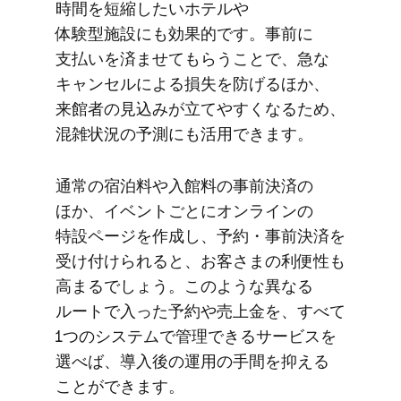
時間を​短縮したい​ホテルや​
体験型施設にも​効果的です。​事前に​
支払いを​済ませて​もらう​ことで、​急な​
キャンセルに​よる​損失を​防げる​ほか、​
来館者の​見込みが​立てやすくなる​ため、​
混雑状況の​予測にも​活用できます。
通常の​宿泊料や​入館料の​事前決済の​
ほか、​イベントごとに​オンラインの​
特設ページを​作成し、​予約・事前決済を​
受け付けられると、​お客さまの​利便性も​
高まるでしょう。​このような​異なる​
ルートで​入った​予約や売上金を、​すべて​
1つの​システムで​管理できる​サービスを​
選べば、​導入後の​運用の​手間を​抑える​
ことができます。