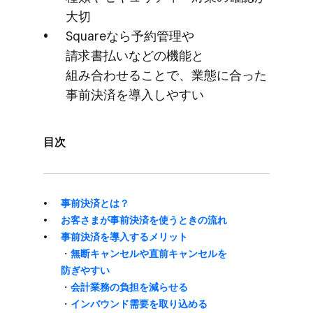
大切
Squareなら​予約管理や​
請求書払いなどの​機能と​
組み合わせる​ことで、​業態に​合った​
事前決済を​導入しやすい
目次
事前決済とは？
お客さまが​事前決済を​使う​ときの​流れ
事前決済を​導入する​メリット
・
無断キャンセルや​直前キャンセルを​
防ぎやすい
・
会計業務の​負担を​減らせる
・
インバウンド需要を​取り込める