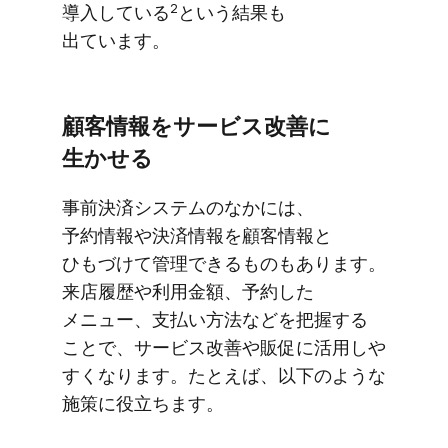
​2
導入している
と​いう​結果も​
出ています。
顧客情報を​サービス改善に​
生かせる
事前決済システムの​なかには、​
予約情報や​決済情報を​顧客情報と​
ひもづけて​管理できる​ものも​あります。​
来店履歴や​利用金額、​予約した​
メニュー、​支払い方​法などを​把握する​
ことで、​サービス改善や​販促に​活用しや​
すくなります。​たとえば、​以下のような​
施策に​役立ちます。