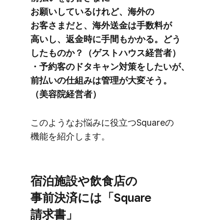
お願いしているけれど、​海外の​
お客さまだと、​海外送金は​手数料が​
高いし、​返金時に​手間も​かかる。​どう​
した​ものか？​（ゲストハウス経営者）​
・予約客の​ドタキャン対策を​したいが、​
前払いの​仕組みは​管理が​大変そう。​
（美容院経営者）
このような​お悩みに​役立つSquareの​
機能を​紹介します。
宿泊施設や​飲食店の​
事前決済には​「Square
請求書」