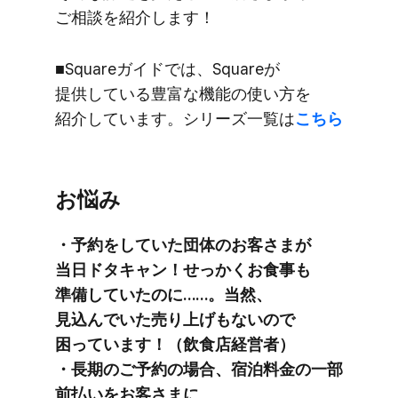
ご相談を​紹介します！
■Squareガイドでは、​Squareが​
提供している​豊富な​機能の​使い方を​
紹介しています。​シリーズ一覧は
​こちら
お悩み
・予約を​していた​団体の​お客さまが​
当日ドタキャン！​せっかく​お食事も​
準備していたのに……。​当然、​
見込んでいた​売り上げも​ないので​
困っています！​（飲食店経営者）​
・長期の​ご予約の​場合、​宿泊料金の​一部​
前払いを​お客さまに​