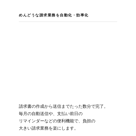
めんどうな​請求業務を​自動化・効率化
請求書の​作成から​送信まで​たった​数分で​完了。​
毎月の​自動送信や、​支払い​前日の​
リマインダーなどの​便利機能で、​負担の​
大きい請求業務を​楽にします。