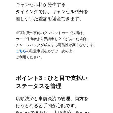
キャンセル料が​発生する​
タイミングでは、​キャンセル料分を​
差し引いた​差額を​返金できます。
※宿泊費の​事前の​クレジットカード決済は、​
カード保有者より​異議申し立てが​あった​場合、​
チャージバックが​成立する​可能性が​高くなります。
こちら
の​注意事項を​必ず​ご一読の​上、​
ご利用ください。
ポイント3：ひと目で​支払い​
ステータスを​管理
店頭決済と​事前決済の​管理、​両方を​
行うとなると​手間が​心配です。​
Squareで​あれば、​店頭決済も​Square