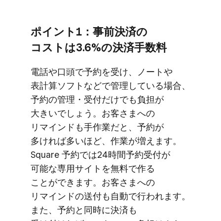
ポイント1：事前決済の​
コストは​3.6%の​決済手数料
電話や​口頭で​予約を​受け、​ノートや​
表計算ソフトなどで​管理している​場合、​
予約の​管理・受付だけでも​負担が​
大きいでしょう。​お客さまへの​
リマインドも​手作業だと、​予約が​
多ければ​多い​ほど、​作業が​増えます。​
Square 予約では​24時間予約受付が​
可能な​専用サイトを​無料で​作る​
ことができます。​お客さまへの​
リマインドの​送付も​自動で​行われます。​
また、​予約と​同時に​決済も​