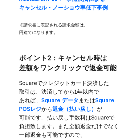
キャンセル・ノーショウ率低下事例
※請求書に​表記される​請求金額は、​
円建てになります。
ポイント2：キャンセル時は​
差額を​ワンクリックで​返金可能
Squareで​クレジットカード決済した​
取引は、​決済してから​1年以内で​
あれば、
​Square データ
または
​Square
POSレジ
から
​返金​（払い戻し）
が​
可能です。​払い戻し手数料は​Squareで​
負担致します。​また​全額​返金だけでなく​
一部​返金も​可能ですので、​