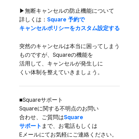
▶無断キャンセルの​防止機能に​ついて​
詳しくは​：
Square 予約で​
キャンセルポリシーを​カスタム設定する
突然の​キャンセルは​本当に​困ってしまう​
ものですが、​Squareの​機能を​
活用して、​キャンセルが​発生しに​
くい体制を​整えていきましょう。
■Squareサポート
Squareに​関する​不明点の​お問い​
合わせ、​ご質問は
​Square
サポート
まで、​お電話も​しくは​
Eメールにてお気軽に​ご連絡ください。