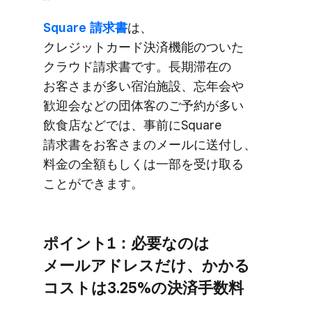
Square 請求書
は、​
クレジットカード決済機能の​ついた​
クラウド請求書です。​長期滞在の​
お客さまが​多い​宿泊施設、​忘年会や​
歓迎会などの​団体客の​ご予約が​多い​
飲食店などでは、​事前に​Square
請求書を​お客さまの​メールに​送付し、​
料金の​全額も​しくは​一部を​受け取る​
ことができます。
ポイント1：必要なのは​
メールアドレスだけ、​かかる​
コストは​3.25%の​決済手数料