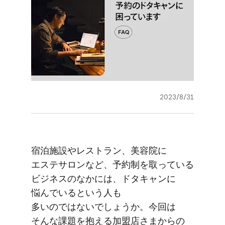
2023/8/31
宿泊施設や​レストラン、​美容院に​
エステサロンなど、​予約制を​取っている​
ビジネスの​なかには、​ドタキャンに​
悩んでいると​いう​人も​
多いのではないでしょうか。​今回は​
そんな​課題を​抱える​加盟店さまからの​