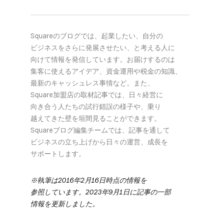
Squareの​ブログでは、​起業したい、​自分の​
ビジネスを​さらに​発展させたい、と​考える​人に​
向けて​情報を​発信しています。​お届けするのは​
集客に​使える​アイデア、​資金運用や​税金の​知識、​
最新の​キャッシュレス事情など。​また、​
Square加盟店の​取材記事では、​日々​経営に​
向き合う​人たちの​試行錯誤の​様子や、​乗り​
越えてきた壁を​垣間見る​ことができます。​
Squareブログ編集チームでは、​記事を​通して​
ビジネスの​立ち上げから​日々の​運営、​成長を​
サポートします。
※執筆は​2016年2月16日時点の​情報を​
参照しています。​2023年9月1日に​記事の​一部​
情報を​更新しました。