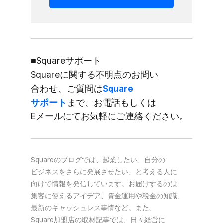
■Squareサポート
Squareに​関する​不明点の​お問い​
合わせ、​ご質問は
​Square
サポート
まで、​お電話も​しくは​
Eメールにてお気軽に​ご連絡ください。
Squareの​ブログでは、​起業したい、​自分の​
ビジネスを​さらに​発展させたい、と​考える​人に​
向けて​情報を​発信しています。​お届けするのは​
集客に​使える​アイデア、​資金運用や​税金の​知識、​
最新の​キャッシュレス事情など。​また、​
Square加盟店の​取材記事では、​日々​経営に​