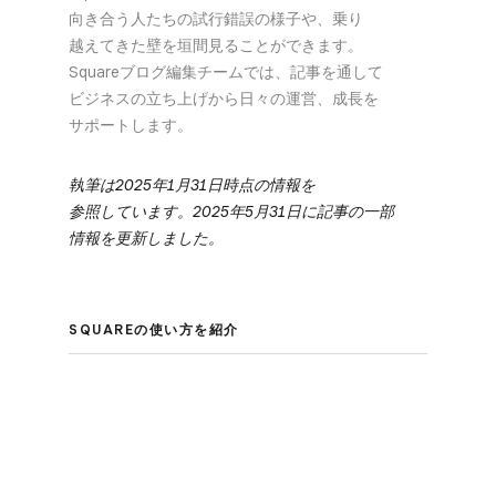
向き合う​人たちの​試行錯誤の​様子や、​乗り​
越えてきた壁を​垣間見る​ことができます。​
Squareブログ編集チームでは、​記事を​通して​
ビジネスの​立ち上げから​日々の​運営、​成長を​
サポートします。
執筆は​2025年1月31日時点の​情報を​
参照しています。​2025年5月31日に​​記事の​​一部​
情報を​​更新しました。
SQUAREの​使い方を​紹介