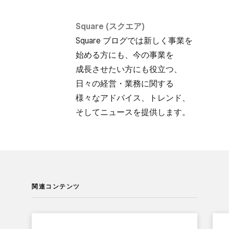
Square (スクエア)
Square ブログでは​新しく​事業を​
始める方にも、​今の​事業を​
成長させたい方にも​役立つ、​
日々の​経営・業務に​関する​
様々な​アドバイス、​トレンド、​
そして​ニュースを​提供します。
関連コンテンツ