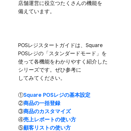
店舗運営に​役立つたくさんの​機能を​
備えています。
POSレジスタートガイドは、​Square
POSレジの​「スタンダードモード」を​
使って​各機能を​わかりやすく​紹介した​
シリーズです。​ぜひ参考に​
してみてください。
①
Square POSレジの​基本設定
②
商品の​一括登録
③
商品の​カスタマイズ
④
売上レポートの​使い方
⑤
顧客リストの​使い方