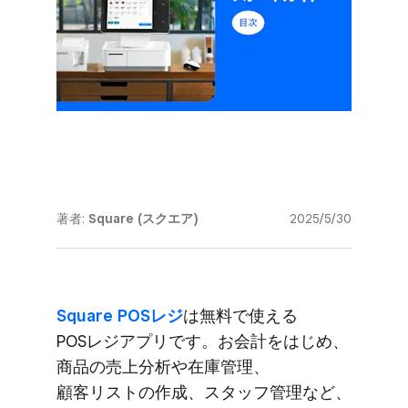
著者:
Square (スクエア)
2025/5/30
Square POSレジ
は​無料で​使える​
POSレジアプリです。​お会計を​はじめ、​
商品の​売上分析や​在庫管理、​
顧客リストの​作成、​スタッフ管理など、​