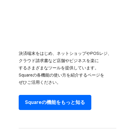
決済端末を​はじめ、​ネットショップや​POSレジ、​
クラウド請求書など​店舗や​ビジネスを​楽に​
するさまざまな​ツールを​提供しています。​
Squareの​各機能の​使い方を​紹介する​ページを​
ぜひご活用ください。
Squareの​機能を​もっと​知る