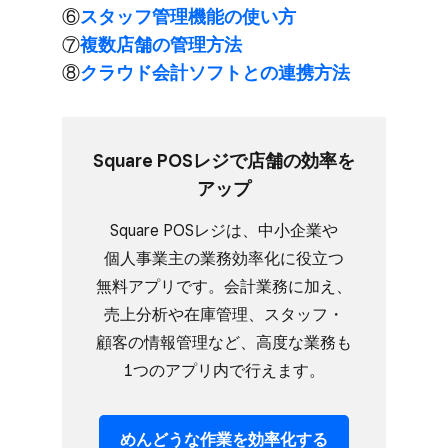
⑥
スタッフ管理機能の​使い方
⑦
複数店舗の​管理方​法
⑧
クラウド会計ソフトとの​連携方​法
Square POSレジで​店舗の​効率を​
アップ
Square POSレジは、​中小企業や​
個人事業主の​業務効率化に​役立つ​
無料アプリです。​会計業務に​加え、​
売上分析や​在庫管理、​スタッフ・
顧客の​情報管理など、​高度な​業務も​
1つの​アプリ内で​行えます。
めんどうな​作業を​効率化する