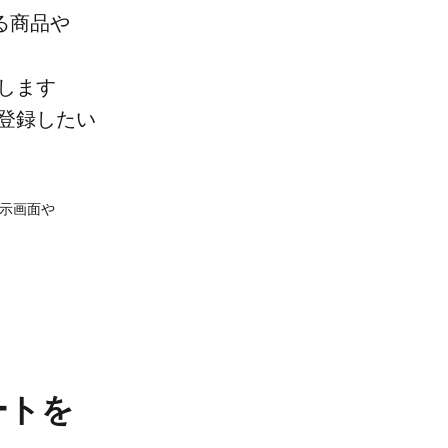
商品や​​
します​
登録したい​
示​画面や​
ートを​