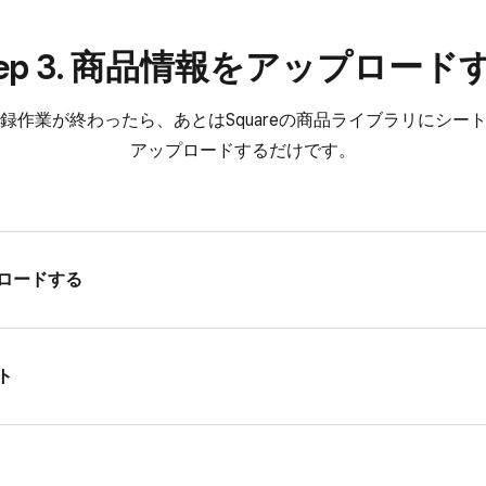
tep 3. 商品情報を​アップロード
録作業が​終わったら、​あとは​Squareの​商品ライブラリに​シート
アップロードするだけです。
プロードする
ト