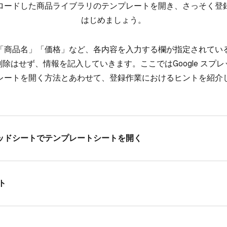
ードした​商品ライブラリの​テンプレートを​開き、​さっそく​登
はじめましょう。
「商品名」​「価格」など、​各内容を​入力する​欄が​指定されている
除は​せず、​情報を​記入していきます。​ここでは​Google スプ
ートを​開く​方法と​あわせて、​登録作業に​おける​ヒントを​紹
プレッドシートで​テンプレートシートを​開く
ト