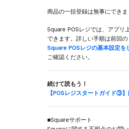
商品の​一括登録は​無事に​でき
Square POSレジでは、​アプ
できます。​詳しい​手順は​前回の
Square POSレジの​​基本設定を​
ご確認ください。
続けて​読もう！
【POSレジスタートガイド③】
■Squareサポート
Squareに​関する​不明点の​お問