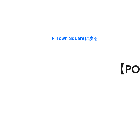
Town Squareに​戻る
【P