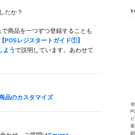
ましたか？
S
リ上で​商品を​一つずつ登録する​ことも​
​【POSレジスタートガイド①】
​しよう
で​説明しています。​あわせて​
商品の​カスタマイズ
決
P
ビ
提
紹
い​合わせ、​ご質問は
​Square