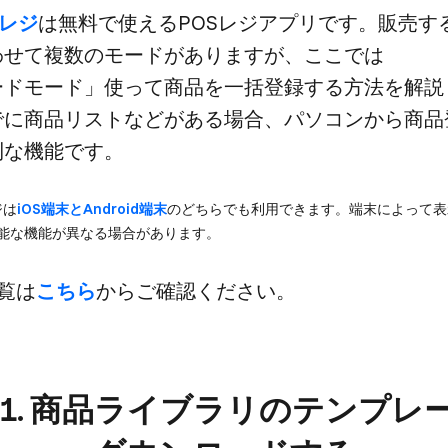
Sレジ
は​無料で​使える​POSレジアプリです。​​販売する​​
せて​​複数の​​モードが​​ありますが、​ここでは​
モード」​使って​商品を​一括登録する​方​法を​解説
に​商品リストなどが​ある​場合、​パソコンから​商品
利な​機能です。
ジは
​iOS端末と​Android端末
の​どちらでも​利用できます。​端末に​よって​表
能な​機能が​異なる​場合が​あります。
覧は
​こちら
から​ご確認ください。
p 1. 商品ライブラリの​テンプレ