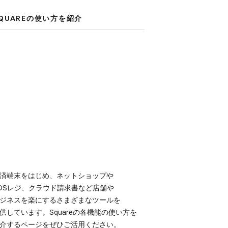
QUAREの​使い方を​紹介
済端末を​はじめ、​ネットショップや​
OSレジ、​クラウド請求書など​店舗や​
ジネスを​楽に​するさまざまな​ツールを​
供しています。​Squareの​各機能の​使い方を​
介する​ページを​ぜひご活用ください。