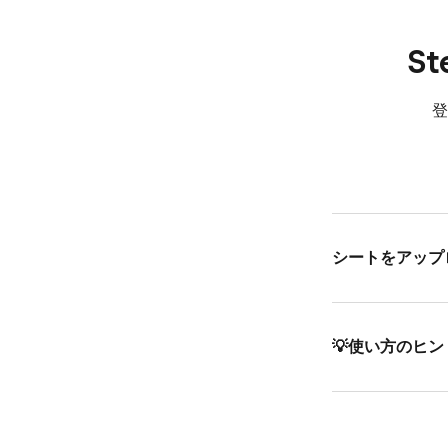
S
登
シートを​アッ
💡使い方の​ヒン