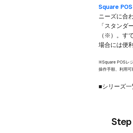
Square PO
ニーズに​​合わ
「スタンダード
（※）。​すで
場合には​便
※Square POSレ
操作手順、​利用​可
■シリーズ一
Ste