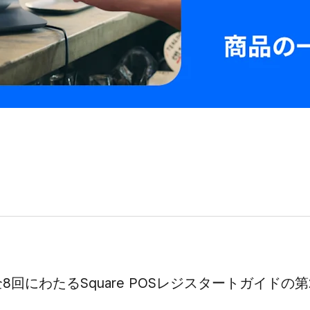
​全8回に​​わたる​​Square POSレジスタートガイドの​