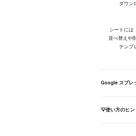
ダウンロ
シートには​
並べ替えや​削
テンプレ
Google ス
💡使い方の​ヒン