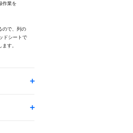
録作業を​
ので、​列の​
レッドシートで​
介します。