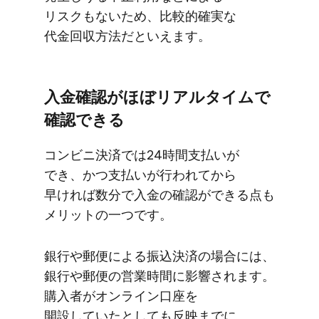
リスクもないため、​比較的確実な​
代金回収方​法だと​いえます。
入金確認が​ほぼリアルタイムで​
確認できる
コンビニ決済では​24時間支払いが​
でき、​かつ支払いが​行われてから​
早ければ​数分で​入金の​確認が​できる​点も​
メリットの​一つです。
銀行や​郵便に​よる​振込決済の​場合には、​
銀行や​郵便の​営業時間に​影響されます。​
購入者が​オンライン口座を​
開設していたとしても​反映までに​