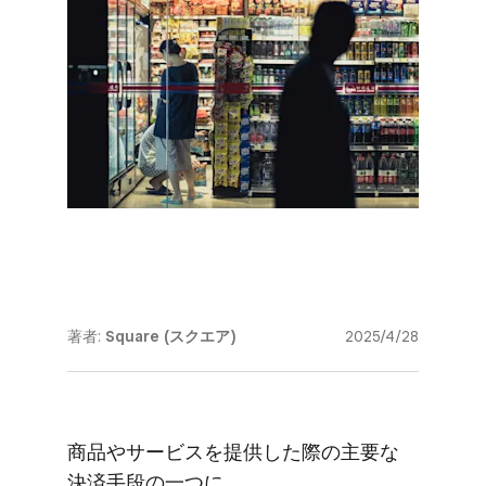
著者:
Square (スクエア)
2025/4/28
商品や​サービスを​提供した​際の​主要な​
決済手段の​一つに、​