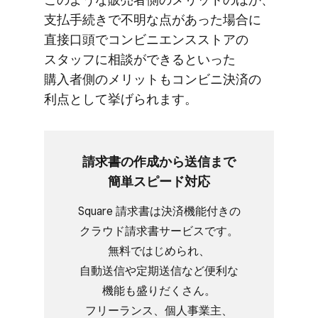
支払手続きで​不明な​点が​あった​場合に​
直接口頭で​コンビニエンスストアの​
スタッフに​相談が​できると​いった​
購入者側の​メリットも​コンビニ決済の​
利点と​して​挙げられます。
請求書の​作成から​送信まで​
簡単スピード対応
Square 請求書は​決済機能​付きの​
クラウド請求書サービスです。​
無料で​はじめられ、​
自動送信や定期送信など​便利な​
機能も​盛りだくさん。​
フリーランス、​個人事業主、​