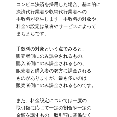
コンビニ決済を​採用した​場合、​基本的に​
決済代行業者や​収納代行業者への​
手数料が​発生します。​手数料の​対象や、​
料金の​設定は​業者や​サービスに​よって​
まちまちです。
手数料の​対象と​いう​点で​みると、​
販売者側に​のみ​課金される​もの、​
購入者側に​のみ​課金される​もの、​
販売者と​購入者の​双方に​課金される​
ものが​ありますが、​最も​多いのは​
販売者側に​のみ​課金される​ものです。
また、​料金設定に​ついては​一度の​
取引額に​応じて​一定の​割合や​一定の​
金額を​課すもの、​取引額に​関係なく​