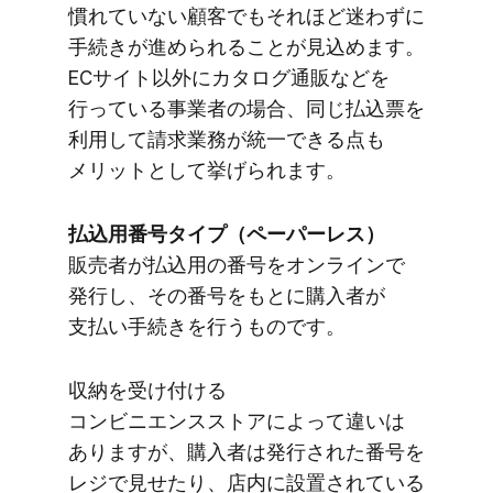
慣れていない​顧客でも​それほど​迷わずに​
手続きが​進められる​ことが​見込めます。​
ECサイト以外に​カタログ通販などを​
行っている​事業者の​場合、​同じ​払込票を​
利用して​請求業務が​統一できる​点も​
メリットと​して​挙げられます。
払込用番号タイプ​（ペーパーレス）
販売者が​払込用の​番号を​オンラインで​
発行し、​その​番号を​もとに​購入者が​
支払い手続きを​行う​ものです。
収納を​受け付ける​
コンビニエンスストアに​よって​違いは​
ありますが、​購入者は​発行された​番号を​
レジで​見せたり、​店内に​設置されている​