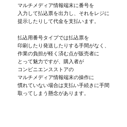
マルチメディア情報端末に​番号を​
入力して​払込票を​出力し、​それを​レジに​
提示したりして​代金を​支払います。
払込用番号タイプでは​払込票を​
印刷したり​発送したりする​手間が​なく、​
作業の​負担が​軽く​済む点が​販売者に​
とって​魅力ですが、​購入者が​
コンビニエンスストアの​
マルチメディア情報端末の​操作に​
慣れていない​場合は​支払い手続きに​手間​
取ってしまう​懸念が​あります。