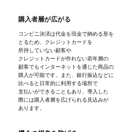
購入者層が​広がる
コンビニ決済は​代金を​現金で​納める​形を​
とる​ため、​クレジットカードを​
所持していない​顧客や​
クレジットカードが​作れない​若年層の​
顧客でも​インターネットを​通じた​商品の​
購入が​可能です。​また、​銀行振込などに​
比べると​日常的に​利用する​場所で​
支払いが​できることも​あり、​導入した​
際には​購入者層を​広げられる​見込みが​
あります。