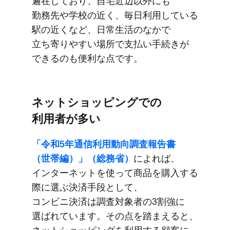
遍在しており、​自宅近辺以外にも​
勤務先や​学校の​近く、​毎日​利用している​
駅の​近くなど、​日常生活の​なかで​
立ち寄りやすい​場所で​支払い手続きが​
できるのも​便利な点です。
ネットショッピングでの​
利用者が​多い
「令和5年通信利用動向調査報告書​
（世帯編）」​（総務省）
に​よれば、​
インターネットを​使って​商品を​購入する​
際に​選ぶ決済手段と​して、​
コンビニ決済は​調査対象者の​3割強に​
選ばれています。​その点を​踏まえると、​