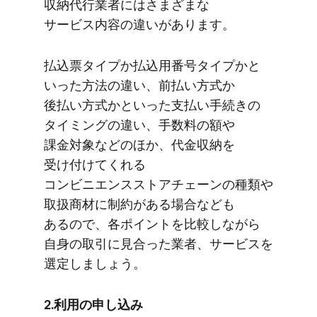
収納代行業者には​さまざまな​
サービス内容の​違いが​あります。
払込票タイプか​払込用番号タイプかと​
いった​方​法の​違い、​前払い方​式か​
後払い方​式かと​いった​支払い手続きの​
タイミングの​違い、​手数料の​額や​
課金対象などの​ほか、​代金収納を​
受け付けてくれる​
コンビニエンスストアチェーンの​種類や​
取扱商材に​制約が​ある​場合なども​
あるので、​各ポイントを​比較しながら​
自身の​取引に​見合った​業者、​サービスを​
選定しましょう。
2.利用の​申し込み