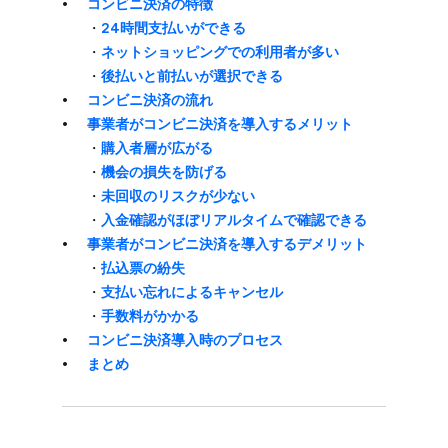
コンビニ決済の​​特徴
・
24時間支払いが​​できる
・
ネットショッピングでの​​利用者が​​多い
・
​後​払いと​​前払いが​​選択できる
コンビニ決済の​​流れ
事業者が​コンビニ決済を​​導入する​​メリット
・
購入者層が​​広がる
・
機会の​​損失を​​防げる
・
未回収の​​リスクが​​少ない
・
​入金確認が​​ほぼリアルタイムで​​確認できる
事業者が​コンビニ決済を​​導入する​​デメリット
・
払込票の​​紛失
・
​支払い​​忘れに​​よる​​キャンセル
・
手数料が​かかる
コンビニ決済導入時の​​プロセス
まとめ