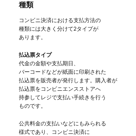
種類
コンビニ決済に​おける​支払方​法の​
種類には​大きく​分けて​2タイプが​
あります。
払込票タイプ
代金の​金額や​支払期日、​
バーコードなどが​紙面に​印刷された​
払込票を​販売者が​発行します。​購入者が​
払込票を​コンビニエンスストアへ​
持参して​レジで​支払い手続きを​行う​
ものです。
公共料金の​支払いなどにも​みられる​
様式で​あり、​コンビニ決済に​