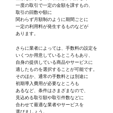
一度の​取引で​一定の​金額を​課すもの、​
取引の​回数や​額に​
関わらず月額制のように​期間ごとに​
一定の​利用料が​発生する​ものなどが​
あります。
さらに​業者に​よっては、​手数料の​設定を​
いく​つか​用意している​ところも​あり、​
自身の​提供している​商品や​サービスに​
適した​ものを​選択する​ことが​可能です。​
その​ほか、​通常の​手数料とは​別途に​
初期導入費用が​必要な​ところも​
あるなど、​条件は​さまざまなので、​
見込める​取引額や​取引件数などに​
合わせて​最適な​業者や​サービスを​
選びましょう。