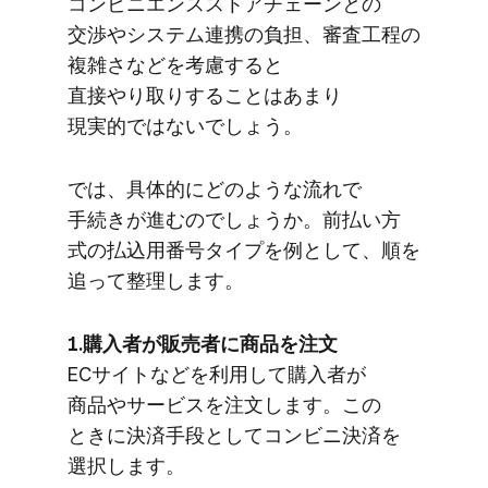
コンビニエンスストアチェーンとの​
交渉や​システム連携の​負担、​審査工程の​
複雑さなどを​考慮すると​
直接やり取りする​ことは​あまり​
現実的ではないでしょう。
では、​具体的に​どのような​流れで​
手続きが​進むのでしょうか。​前払い方​
式の​払込用番号タイプを​例と​して、​順を​
追って​整理します。
1.購入者が​販売者に​商品を​注文
ECサイトなどを​利用して​購入者が​
商品や​サービスを​注文します。​この​
ときに​決済手段と​して​コンビニ決済を​
選択します。