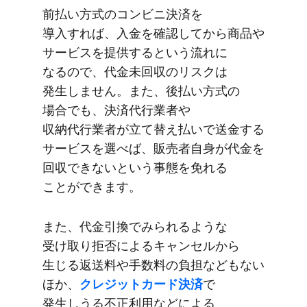
前払い方​式の​コンビニ決済を​
導入すれば、​入金を​確認してから​商品や​
サービスを​提供すると​いう​流れに​
なるので、​代金未回収の​リスクは​
発生しません。​また、​後払い方式の​
場合でも、​決済代行業者や​
収納代行業者が​立て​替え払いで​送金する​
サービスを​選べば、​販売者自身が​代金を​
回収できないと​いう​事態を​免れる​
ことができます。
また、​代金引換で​みられるような​
受け取り拒否に​よる​キャンセルから​
生じる​返送料や​手数料の​負担なども​ない​
ほか、
​クレジットカード決済
で​
発生しうる​不正利用などに​よる​