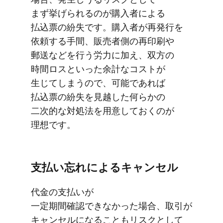
まず挙げられるのが​購入者に​よる​
払込票の​紛失です。​購入者が​再発行を​
依頼する​手間、​販売者側の​再印刷や​
郵送などを​行う​労力に​加え、​双方の​
時間ロスと​いった​余計な​コストが​
生じてしまうので、​可能で​あれば​
払込票の​紛失を​見越した​何らかの​
二次的な​対処法を​用意しておくのが​
理想です。
支払い​忘れに​よる​キャンセル
代金の​支払いが​
一定期間確認できなかった​場合、​取引が​
キャンセルに​なることもリスクと​して​