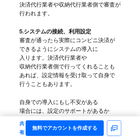
決済代行業者や​収納代行業者側で​審査が​
行われます。
5.システムの​接続、​利用設定
審査が​通ったら​実際に​コンビニ決済が​
できるように​システムの​導入に​
入ります。​決済代行業者や​
収納代行業者側で​行ってくれる​ことも​
あれば、​設定情報を​受け取って​自身で​
行うこともあります。
自身での​導入にもし不安が​ある​
場合には、​設定の​サポートが​あるか​
どうかを​事前に​業者へ​確認しておくと​
共
よいでしょう。​設定終了後、​動作確認が​
無料で​アカウントを​作成する
Facebook
有
取れたら​実際の​運用へと​移ります。​