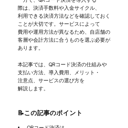
際は、​決済手数料や​入金サイクル、​
利用できる​決済方​法などを​確認しておく​
ことが​大切です。​サービスに​よって​
費用や​運用方​法が​異なる​ため、​自店舗の​
客層や​会計方​法に​合う​ものを​選ぶ必要が​
あります。
本記事では、​QRコード決済の​仕組みや​
支払い方​法、​導入費用、​メリット・​
注意点、​サービスの​選び方を​
解説します。
📝この​記事の​ポイント
QRコード決済は、​