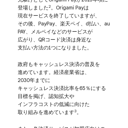
2
登場しました
。​Origami Payは​
現在サービスを​終了していますが、​
その後、​PayPay、​楽天ペイ、​d払い、​au
PAY、​メルペイなどの​サービスが​
広がり、​QRコード決済は​身近な​
支払い方​法の​1つに​なりました。
政府も​キャッシュレス決済の​普及を​
進めています。​経済産業省は、​
2030年までに​
キャッシュレス決済比率を​65％に​する​
目標を​掲げ、​認知拡大や​
インフラコストの​低減に​向けた​
3
取り組みを​進めています
。