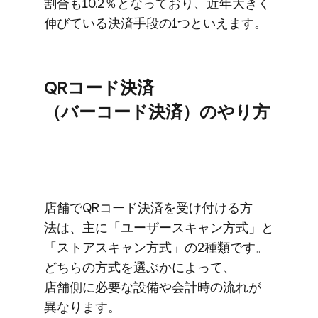
割合も​10.2％と​なっており、​近年​大きく​
伸びている​決済手段の​1つと​いえます。
QRコード決済​
（バーコード決済）の​やり方
店舗で​QRコード決済を​受け付ける​方​
法は、​主に​「ユーザースキャン方​式」と​
「ストアスキャン方​式」の​2種類です。​
どちらの​方​式を​選ぶかに​よって、​
店舗側に​必要な​設備や​会計時の​流れが​
異なります。