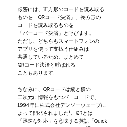
厳密には、​正方​形の​コードを​読み取る​
ものを​「QRコード決済」、​長方​形の​
コードを​読み取る​ものを​
「バーコード決済」と​呼びます。​
ただし、​どちらも​スマートフォンの​
アプリを​使って​支払う​仕組みは​
共通している​ため、​まとめて​
QRコード決済と​呼ばれる​
こともあります。
ちなみに、​QRコードは​​縦と​​横の​​
二次元に​​情報を​​もつ​​バーコードで、​​
1994年に​​株式会社デンソーウェーブに​​
1
よって​​開発されました
。​​QRとは​​
「迅速な​​対応」を​​意味する​​英語​「Quick