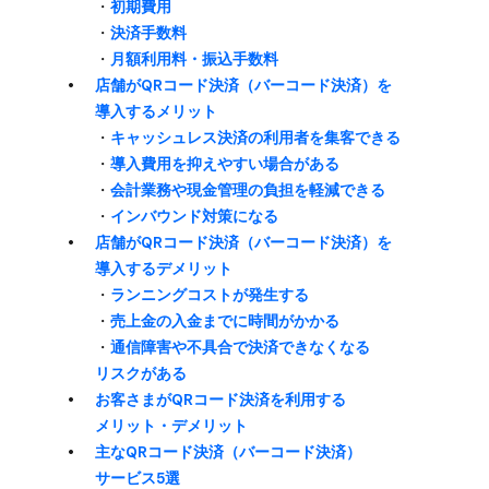
・
初期費用
・
決済手数料
・
月額利用料・​振込手数料
店舗が​QRコード決済​（バーコード決済）を​
導入する​メリット
・
キャッシュレス決済の​利用者を​集客できる
・
導入費用を​抑えやすい​場合が​ある
・
会計業務や​現金管理の​負担を​軽減できる
・
インバウンド対策に​​なる
店舗が​QRコード決済​（バーコード決済）を​
導入する​デメリット
・
ランニングコストが​発生する
・
売上金の​入金までに​時間が​かかる
・
通信障害や​不具合で​決済できなくなる​
リスクが​ある
お客さまが​QRコード決済を​利用する​
メリット・デメリット
主な​QRコード決済​（バーコード決済）​
サービス5選