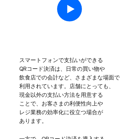
スマートフォンで​支払いが​できる​
QRコード決済は、​日常の​買い物や​
飲食店での​会計など、​さまざまな​場面で​
利用されています。​店舗に​とっても、​
現金以外の​支払い方​法を​用意する​
ことで、​お客さまの​利便性向上や​
レジ業務の​効率化に​役立つ​場合が​
あります。
一方で、​QRコード決済を​導入する​