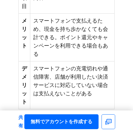
目
メ
スマートフォンで支払えるた
リ
め、現金を持ち歩かなくても会
ッ
計できる。ポイント還元やキャ
ト
ンペーンを利用できる場合もあ
る
デ
スマートフォンの充電切れや通
メ
信障害、店舗が利用したい決済
リ
サービスに対応していない場合
ッ
は支払えないことがある
ト
共
無料で​アカウントを​作成する
お客さまに​よって​利用している​
Facebook
有
QRコード決済サービスは​異なります。​