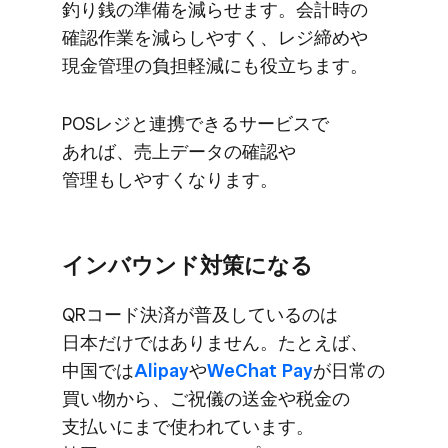
釣り銭の​準備を​減らせます。​会計時の​
確認作業を​減らしやすく、​レジ​締めや​
現金管理の​負担軽減にも​役立ちます。
POSレジと​連携できる​サービスで​
あれば、​売上データの​確認や​
管理もしやすくなります。
インバウンド対策に​​なる
QRコード決済が​​普及しているのは​​
日本だけでは​​ありません。​​た​とえば、​​
中国では​​
Alipay
や​​
WeChat Pay
が​​日常の​​
買い物から、​​ご祝儀の​​送金や​​税金の​​
支払いにまで​​使われています。​​