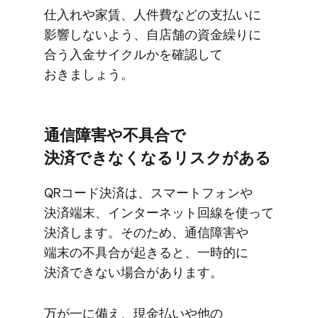
仕​入れや​家賃、​人件費などの​支払いに​
影響しないよう、​自店舗の​資金繰りに​
合う​入金サイクルかを​確認して​
おきましょう。
通信障害や​不具合で​
決済できなくなる​リスクが​ある
QRコード決済は、​スマートフォンや​
決済端末、​インターネット回線を​使って​
決済します。​その​ため、​通信障害や​
端末の​不具合が​起きると、​一時的に​
決済できない​場合が​あります。
万が​一に​備え、​現金払いや​他の​