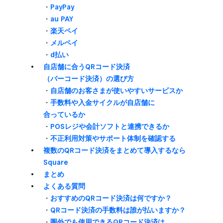
・
PayPay
・
au PAY
・
楽天ペイ
・
メルペイ
・
d払い
自店舗に​合う​QRコード決済​
（バーコード決済）の​選び方
・
​自店舗の​お客さまが​使いやすい​サービスか
・
手数料や​入金サイクルが​自店舗に​
合っているか
・
POSレジや​会計ソフトと​連携できるか
・
​不正利用​対策や​サポート体制を​確認する
複数の​QRコード決済を​まとめて​導入するなら​
Square
まとめ
よく​ある​質問
・
おすすめの​QRコード決済は​何ですか？
・
QRコード決済の​手数料は​誰が​払いますか？
・
圏外でも​使用できる​QRコード決済は​