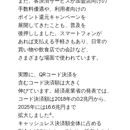
また、​各決済サービスが​加盟店向けの​
手数料優遇や、​利用者向けの​
ポイント還元キャンペーンを​
展開してきたことも、​普及を​
後押ししました。​スマートフォンが​
あれば​支払える​手軽さも​あり、​日常の​
買い物や​飲食店での​会計など、​
さまざまな​場面で​使われています。
実際に、​QRコード決済を​
含むコード決済額は​大きく​
伸びています。​経済産業省の​発表では、​
コード決済額は​2018年の​0.2兆円から、​
2025年には​16.6兆円まで​
4
拡大しました
。​
キャッシュレス決済額全体に​占める​