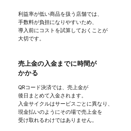
利益率が​低い​商品を​扱う​店舗では、​
手数料が​負担に​なりやす​いため、​
導入前に​コストを​試算しておく​ことが​
大切です。
売上金の​入金までに​時間が​
かかる
QRコード決済では、​売上金が​
後日まとめて​入金されます。​
入金サイクルは​サービスごとに​異なり、​
現金払いのように​その場で​売上金を​
受け取れる​わけでは​ありません。