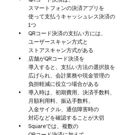
スマートフォンの​決済アプリを​
使って​支払う​キャッシュレス決済の​
1つ
QRコード決済の​支払い方には、​
ユーザースキャン方​式と​
ストアスキャン方​式が​ある
店舗が​QRコード決済を​
導入すると、​支払い方​法の​選択肢を​
広げられ、​会計業務や​現金管理の​
負担軽減に​役立つ​場合が​ある
導入時は、​初期費用、​決済手数料、​
月額利用料、​振込手数料、​
入金サイクル、​通信障害時の​
対応などを​確認する​ことが​大切
Squareでは、​複数の​
QRコード決済に​加えて​