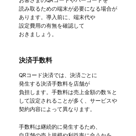
お客さまの​QRコードや​バーコードを​
読み取る​ための​端末が​必要になる​場合が​
あります。​導入前に、​端末代や​
設定費用の​有無を​確認して​
おきましょう。
決済手数料
QRコード決済では、​決済ごとに​
発生する​決済手数料を​店舗が​
負担します。​手数料は​売上金額の​数％と​
して​設定される​ことが​多く、​サービスや​
契約内容に​よって​異なります。
手数料は​継続的に​発生する​ため、​
自店舗の​売上規模や​利益率に​合うかを​