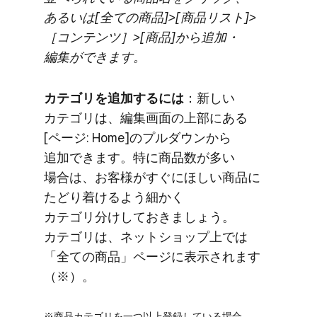
あるいは​[全ての​商品]>[商品リスト]>​
［コンテンツ］​>[商品]から​追加・
編集が​できます。
カテゴリを​追加するには
​：新しい​
カテゴリは、​編集画面の​上部に​ある​
[ページ: Home]の​プルダウンから​
追加できます。​特に​商品数が​多い​
場合は、​お客様が​すぐに​ほしい​商品に​
たどり着けるよう​細かく​
カテゴリ分けして​おきましょう。​
カテゴリは、​ネットショップ上では​
「全ての​商品」​ページに​表示されます​
（※）。
※商品カテゴリを​一つ以上​登録している​場合