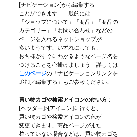
[ナビゲーション]から​編集する​
ことができます。​一般的には​
「ショップに​ついて」​「商品」​「商品の​
カテゴリー」​「お問い​合わせ」などの​
ページを​入れる​ネットショップが​
多いようです。​いずれに​しても、​
お客様が​すぐに​わかるような​ページ名を​
つける​ことを​心掛けましょう。​詳しくは
この​ページ
の​「ナビゲーションリンクを​
追加／編集する」も​ご参考ください。
買い物カゴや​検索アイコンの​使い方
​：
[ヘッダー]>[アイコン]に​行くと、​
買い物カゴや​検索アイコンの​色が​
変更できます。​商品ページが​まだ​
整っていない​場合などは、​買い物カゴを​