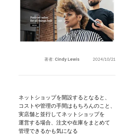
著者:
Cindy Lewis
2024/10/21
ネットショップを​開設すると​なると、​
コストや​管理の​手間は​もちろんの​こと、​
実店舗と​並行して​ネットショップを​
運営する​場合、​注文や​在庫を​まとめて​
管理できるかも​気に​なる​