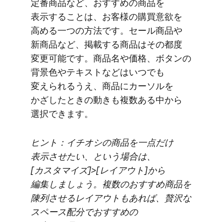
定番商品など、​おすすめの​商品を​
表示する​ことは、​お客様の​購買意欲を​
高める​一つの​方法です。​セール商品や​
新商品など、​掲載する​商品は​その​都度​
変更可能です。​商品名や​価格、​ボタンの​
背景色や​テキストなどは​いつでも​
変えられる​うえ、​商品に​カーソルを​
かざした​ときの​動きも​複数ある​中から​
選択できます。
ヒント：イチオシの​商品を​一点だけ​
表示させたい、と​いう​場合は、​
[カスタマイズ]>[レイアウト]から​
編集しましょう。​複数の​おすすめ商品を​
陳列させる​レイアウトも​あれば、​贅沢な​
スペース配分で​おすすめの​