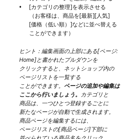
[カテゴリの​整理]を​表示させる​
（お客様は、​商品を​[最新][人気]
[価格​（低い​順）​]などに​並べ替える​
ことができます）
ヒント：編集画面の​上部に​ある​[ページ:
Home]と​書かれた​プルダウンを​
クリックすると、​ネットショップ内の​
ページリストを​一覧する​
ことができます。
​ページの​追加や​編集は​
ここから​行いましょう。
​カテゴリと​
商品は、​一つ​ひとつ登録する​ごとに​
新たな​ページが​自動で​生成されます。​
商品ページを​編集するには、​
ページリストの​[商品ページ]下部に​
並べられている​商品名を​クリック、​