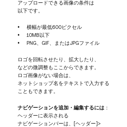
アップロードできる​画像の​条件は​
以下です。
横幅が​最低600ピクセル
10MB以下
PNG、​GIF、​または​JPGファイル
ロゴを​回転させたり、​拡大したり、​
などの​微調整も​ここから​できます。​
ロゴ画像が​ない​場合は、​
ネットショップ名を​テキストで​入力する​
ことも​できます。
ナビゲーションを​追加・編集するには
​：
ヘッダーに​表示される​
ナビゲーションバーは、​[ヘッダー]>