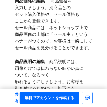
商品価格の​編集
： 商品価格を​
入力しましょう。​別商品との​
セット購入価格や、​セール価格も​
ここから​登録できます。​
セール商品には、​ネットショップ上で​
商品画像の​上部に​「セール中」と​いう​
バナーが​つくので、​お客様は​一瞬に​して​
セール商品を​見分ける​ことができます。
商品説明の​編集
：商品説明には、​
画像だけでは​伝わらない​細かい​点に​
ついて、​なるべく​
触れるようにしましょう。​お客様を​
引き付ける​ためには、​以下にも​
共
取り組むと​いいでしょう。
無料で​アカウントを​作成する
Facebook
有