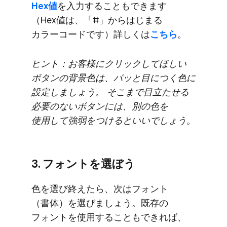
Hex値
を​入力する​ことも​できます​
（Hex値は、​「#」から​はじまる​
カラーコードです）​詳しくは
​こちら
。
ヒント：お客様に​クリックして​ほしい​
ボタンの​背景色は、​パッと​目に​つく​色に​
設定しましょう。​ そこまで​目立たせる​
必要の​ない​ボタンには、​別の​色を​
使用して​強弱を​つけると​いいでしょう。
3. フォントを​選ぼう
色を​選び終えたら、​次は​フォント​
（書体）を​選びましょう。​既存の​
フォントを​使用する​ことも​できれば、​