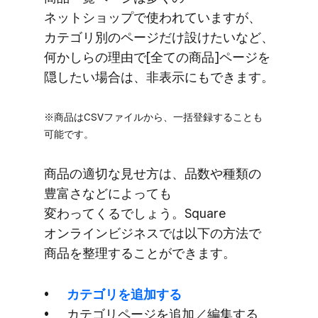
ネットショップで​使われていますが、​
カテゴリ別の​ページだけ設けたいなど、​
何かしらの​理由で​[全ての​商品]ページを​
隠したい​場合は、​非表示にも​できます。
※商品は​CSVファイルから、​一括登録する​ことも​
可能です。
商品の​適切な​見せ方は、​品数や​種類の​
豊富さなどに​よっても​
変わってくるでしょう。​Square
オンラインビジネスでは​以下の​方法で​
商品を​整理する​ことができます。
カテゴリを​追加する
カテゴリページを​追加／編集する