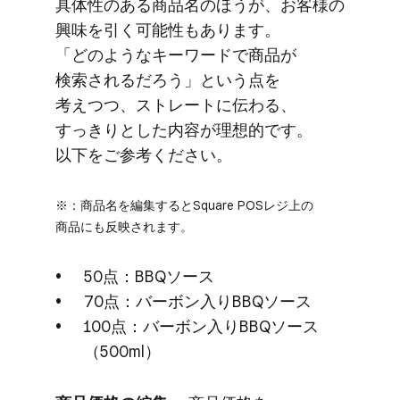
具体性の​ある​商品名の​ほうが、​お客様の​
興味を​引く​可能性も​あります。​
「どのような​キーワードで​商品が​
検索されるだろう」と​いう​点を​
考えつつ、​ストレートに​伝わる、​
すっきりと​した​内容が​理想的です。​
以下を​ご参考ください。
※：商品名を​編集すると​Square POSレジ上の​
商品にも​反映されます。
50点：BBQソース
70点：バーボン入りBBQソース
100点：バーボン入りBBQソース​
（500ml）