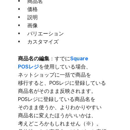
商品名
価格
説明
画像
バリエーション
カスタマイズ
商品名の​編集
：すでに
​Square
POSレジ
を​使用している​場合、​
ネットショップに​一括で​商品を​
移行すると、​POSレジに​登録している​
商品名が​そのまま​反映されます。​
POSレジに​登録している​商品名を​
そのまま​使うか、​より​わかりやすい​
商品名に​変えた​ほうが​いいかは、​
考えどころかもしれません​（※）。​