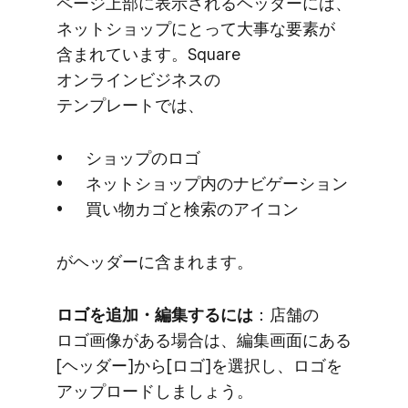
ページ上部に​表示される​ヘッダーには、​
ネットショップに​とって​大事な​要素が​
含まれています。​Square
オンラインビジネスの​
テンプレートでは、
ショップの​ロゴ
ネットショップ内の​ナビゲーション
買い物カゴと​検索の​アイコン
が​ヘッダーに​含まれます。
ロゴを​追加・編集するには
​：店舗の​
ロゴ画像が​ある​場合は、​編集画面に​ある​
[ヘッダー]から​[ロゴ]を​選択し、​ロゴを​
アップロードしましょう。​