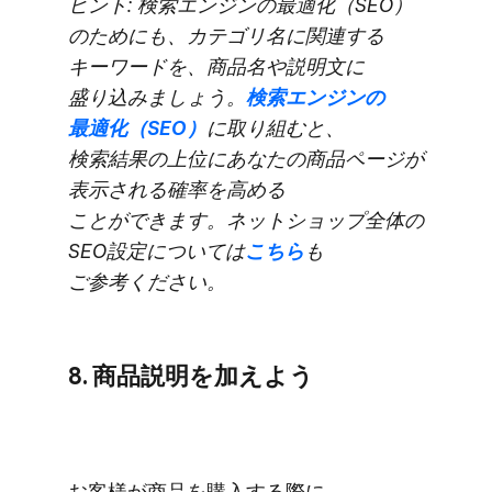
ヒント: 検索エンジンの​最適化​（SEO）
の​ためにも、​カテゴリ名に​関連する​
キーワードを、​商品名や​説明文に​
盛り込みましょう。
​検索エンジンの​
最適化​（SEO）
に​取り組むと、​
検索結果の​上位に​あなたの​商品ページが​
表示される​確率を​高める​
ことができます。​ネットショップ全体の​
SEO設定に​ついては
​こちら
も​
ご参考ください。
8. 商品説明を​加えよう
お客様が​商品を​購入する​際に、​