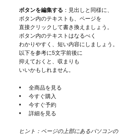
ボタンを​編集する
​：見出しと​同様に、​
ボタン内の​テキストも、​ページを​
直接クリックして​書き換えましょう。​
ボタン内の​テキストは​なるべく​
わかりやすく、​短い​内容に​しましょう。​
以下を​参考に​5文字前後に​
抑えておくと、​収まりも​
いいかもしれません。
全商品を​見る
今すぐ​購入
今すぐ​予約
詳細を​見る
ヒント：ページの​上部に​ある​パソコンの​