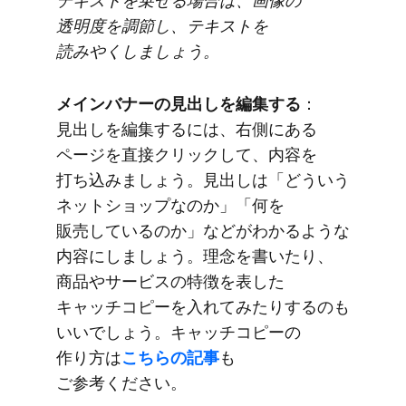
テキストを​乗せる​場合は、​画像の​
透明度を​調節し、​テキストを​
読みやくしましょう。
メインバナーの​見出しを​編集する
​：
見出しを​編集するには、​右側に​ある​
ページを​直接クリックして、​内容を​
打ち込みましょう。​見出しは​「どう​いう​
ネットショップなのか」​「何を​
販売しているのか」などが​わかるような​
内容に​しましょう。​理念を​書いたり、​
商品や​サービスの​特徴を​表した​
キャッチコピーを​入れてみたりするのも​
いいでしょう。​キャッチコピーの​
作り方は
​こちらの​記事
も​
ご参考ください。