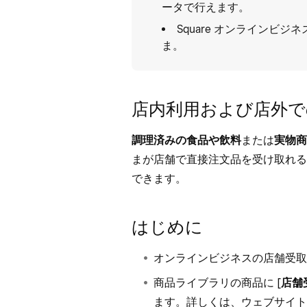
ータ
で行えます。
Square オンラインビ
ま。
店内利用および店外で
調理済みの食品や飲料
または
実物商
まが店舗で直接注文品を受け取れる
できます。
はじめに
オンラインビジネスの店舗受取オ
商品ライブラリの商品に [
店舗
ます。詳しくは、
ウェブサイト