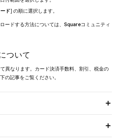
ロード
] の順に選択します。
ロードする方法については、
Squareコミュニティ
について
よって異なります。カード決済手数料、割引、税金の
下の記事をご覧ください。
数点以下が四捨五入されます。
1,000円をスワイプで決済した場合