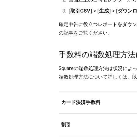
[
取引CSV
] > [
生成
] > [
ダウン
確定申告に役立つレポートをダウン
の記事
をご覧ください。
手数料の端数処理方法
Squareの端数処理方法は状況に
端数処理方法について詳しくは、以
カード決済手数料
カード決済手数料の計算では、小
割引
例1：Square リーダーを使って