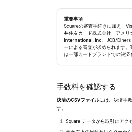
重要事項
Squareの審査手続きに加え、Visa
井住友カード株式会社
、アメリ
International, Inc
、JCB/Diners
ー
による審査が求められます。
は一部カードブランドでの決済
手数料を確認する
決済のCSVファイル
には、決済手
す。
Square データから
取引
にアク
画面左上の日付セレクターから