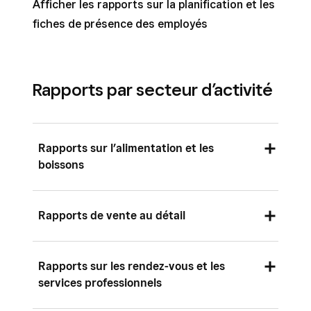
Afficher les rapports sur la planification et les
fiches de présence des employés
Rapports par secteur d’activité
Rapports sur l’alimentation et les
boissons
Obtenez des données de ventes en direct
Rapports de vente au détail
pour votre restaurant
Configurer et produire le rapport de fin de
Afficher les rapports d’écoulement des
journée de votre restaurant
Rapports sur les rendez-vous et les
stocks
services professionnels
Produire des rapports sur le rendement du
Afficher et gérer les rapports de vente des