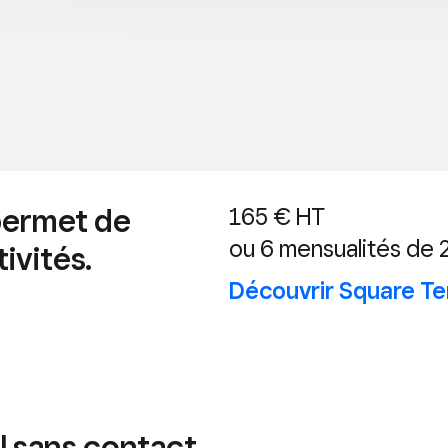
s permet de
165 € HT
ou 6 mensualités de 
ivités.
Découvrir
Square Te
l sans contact.