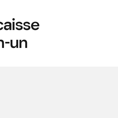
caisse
n-un