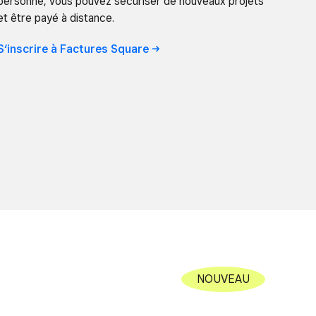
personne, vous pouvez sécuriser de nouveaux projets
et être payé à distance.
S‘inscrire à Factures
Square
NOUVEAU