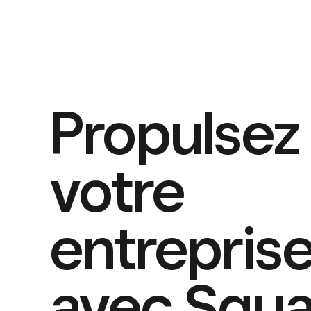
Propulsez
votre
entrepris
avec Squa