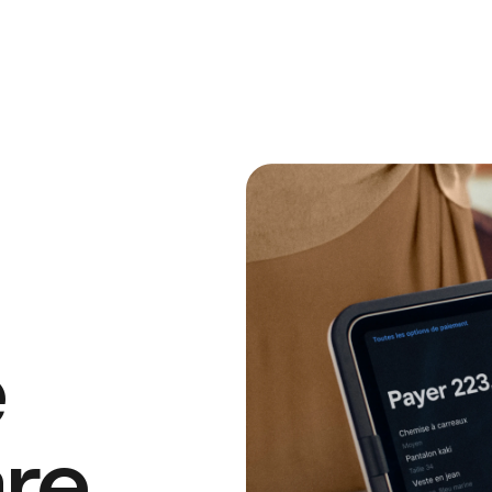
e
re.