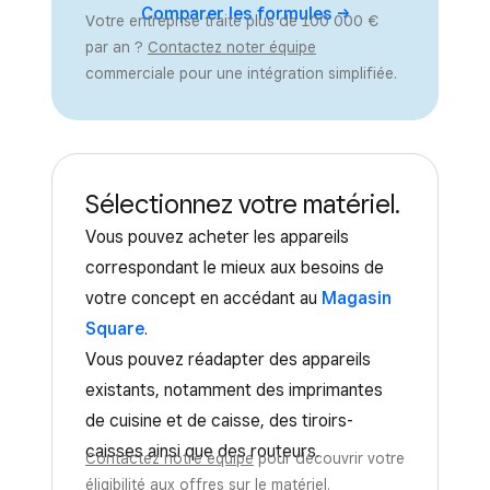
Comparer les formules ->
Votre entreprise traite plus de 100 000 €
par an ?
Contactez noter équipe
commerciale pour une intégration simplifiée.
Sélectionnez votre matériel.
Vous pouvez acheter les appareils
correspondant le mieux aux besoins de
votre concept en accédant au
Magasin
Square
.
Vous pouvez réadapter des appareils
existants, notamment des imprimantes
de cuisine et de caisse, des tiroirs-
caisses ainsi que des routeurs.
Contactez notre équipe
pour découvrir votre
éligibilité aux offres sur le matériel.