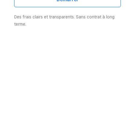
Des frais clairs et transparents. Sans contrat à long
terme.
Des bornes de commande
qui permettent 
commande en libre-service