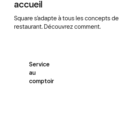
accueil
Square s’adapte à tous les concepts de
restaurant. Découvrez comment.
Service au comptoir
Service
Servez des produits de qualité,
au
rapidement. Nos outils pour
comptoir
restaurants sont fiables et vous
permettent de garder votre sang-
froid en période d’affluence.
Traitez vos commandes d’où qu’elles
viennent : sur place, en ligne, en click
& collect ou à emporter.