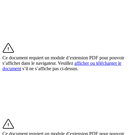
Services professionnels
Solutions d'affaires
Produits
Paiements
Clients
Ce document requiert un module d’extension PDF pour pouvoir
Personnel
s’afficher dans le navigateur. Veuillez
afficher ou télécharger le
document
s’il ne s’affiche pas ci-dessus.
Développeurs
Square Register
Square Terminal
Square Stand
Square Kiosk
Ce document requiert un module d’extension PDF pour pouvoir
Square Handheld