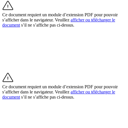
Types
Ce document requiert un module d’extension PDF pour pouvoir
Cafés
s’afficher dans le navigateur. Veuillez
afficher ou télécharger le
document
s’il ne s’affiche pas ci-dessus.
Boulangeries
Restauration
Bars et brasseries
Découvrir
Aperçu
Types
Ce document requiert un module d’extension PDF pour pouvoir
Vêtements et accessoires
s’afficher dans le navigateur. Veuillez
afficher ou télécharger le
document
s’il ne s’affiche pas ci-dessus.
Articles pour la maison et cadeaux
Bière, vin et spiritueux
Epiceries et supermarchés