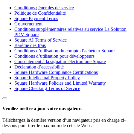
Événements en intérieur ou extérieur
Conditions générales de service
Politique de Confidentialité
Professionnels de la santé
Square Payment Terms
Gouvernement
Entreprise de fitness
Conditions supplémentaires relatives au service La Solution
PDV Square
Découvrir
Square AI Terms of Service
Barème des frais
Aperçu des paiements
Conditions d’utilisation du compte d’acheteur Square
Conditions d’utilisation pour développeurs
Solution PDV Square
Consentement à la signature électronique Square
Déclaration d’accessibilité
Solutions PDV Square pour restaurants
Square Hardware Compliance Certifications
Solution PDV Square pour détaillants
Square Intellectual Property Policy
Square Hardware Policies and Limited Warranty
Rendez-vous Square
Square Checking Terms of Service
Factures
Commande en ligne
Veuillez mettre à jour votre navigateur.
Boutique en ligne
Téléchargez la dernière version d’un navigateur pris en charge ci-
Square Kiosk
dessous pour tirer le maximum de cet site Web :
API Développeurs