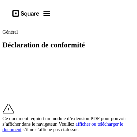
Secteurs d’actitivé
Square
Open menu
Produits
Général
Matériel
Déclaration de conformité
Tarification
Ressources
Se connecter
Assistance
Panier
Secteurs d’actitivé
Alimentation et boissons
Ce document requiert un module d’extension PDF pour pouvoir
Détaillants
s’afficher dans le navigateur. Veuillez
afficher ou télécharger le
document
s’il ne s’affiche pas ci-dessus.
Beauté