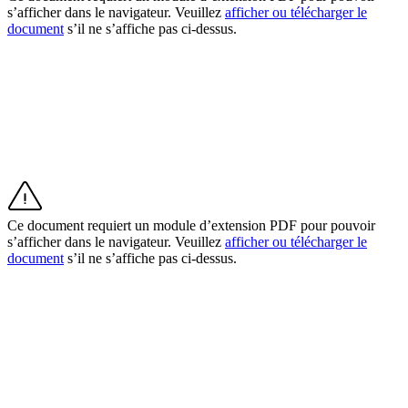
s’afficher dans le navigateur. Veuillez
afficher ou télécharger le
document
s’il ne s’affiche pas ci-dessus.
Square Reader
Accessoires
Kits de matériel
Parcourir le matériel
Ressources
Plateforme d’applications
Blog
Ce document requiert un module d’extension PDF pour pouvoir
Avis
s’afficher dans le navigateur. Veuillez
afficher ou télécharger le
document
s’il ne s’affiche pas ci-dessus.
Journal des fonctionnalités
Feuille de route
Centre d'assistance
Communauté Square
Découvrir
Aperçu