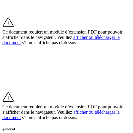
Découvrir
Aperçu
Types
Ce document requiert un module d’extension PDF pour pouvoir
Salon de beauté
s’afficher dans le navigateur. Veuillez
afficher ou télécharger le
document
s’il ne s’affiche pas ci-dessus.
Salon de manucure
Salon de coiffure
Spa
Barbier
Tatouages et piercings
Découvrir
Aperçu
Ce document requiert un module d’extension PDF pour pouvoir
s’afficher dans le navigateur. Veuillez
afficher ou télécharger le
document
s’il ne s’affiche pas ci-dessus.
Types
Rénovation et réparation
general