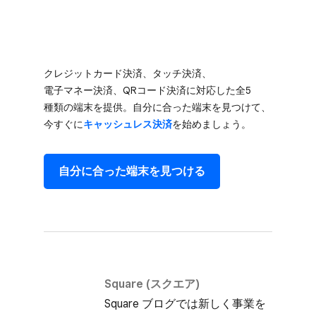
クレジットカード決済、​タッチ決済、​
電子マネー決済、​QRコード決済に​対応した​全5​
種類の​端末を​提供。​自分に​合った​端末を​見つけて、​
今すぐに
​キャッシュレス決済
を​始めましょう。
自分に​合った​端末を​見つける
Square (スクエア)
Square ブログでは​新しく​事業を​