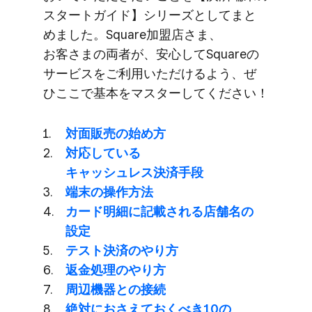
スタートガイド】シリーズと​​してまと​​
めました。​​Square加盟店さま、​​
お客さまの​​両者が、​​安心して​​Squareの​​
サービスを​​ご利用いただける​よう、​​ぜ​
ひここで​​基本を​​マスターしてください！
対面販売の​​始め方
対応している​
キャッシュレス決済手段
端末の​操作方​法
カード明細に​記載される​店舗名の​
設定
テスト決済の​やり方
返金処理の​やり方
周辺機器との​接続
絶対に​おさえておくべき10の​