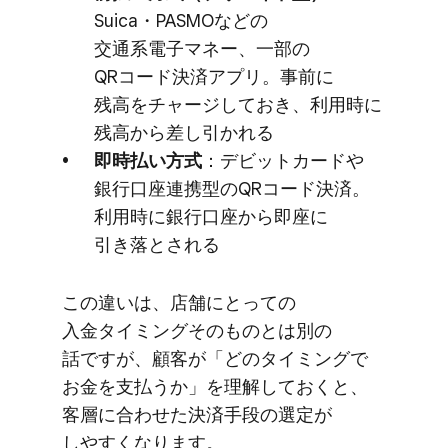
Suica・PASMOなどの​
交通系電子マネー、​一部の​
QRコード決済アプリ。​事前に​
残高を​チャージして​おき、​利用時に​
残高から​差し引かれる
即時払い​方​式
：デビットカードや​
銀行口座連携型の​QRコード決済。​
利用時に​銀行口座から​即座に​
引き落とされる
この​違いは、​店舗に​とっての​
入金タイミング​その​ものとは​別の​
話ですが、​顧客が​「どの​タイミングで​
お金を​支払うか」を​理解しておくと、​
客層に​合わせた​決済手段の​選定が​
しやすくなります。