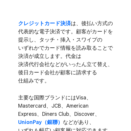
クレジットカード決済
は、​後払い方​式の​
代表的な​電子決済です。​顧客が​カードを​
提示し、​タッチ・挿入・スワイプの​
いずれかで​カード情報を​読み取る​ことで​
決済が​成立します。​代金は​
決済代行会社などが​いったん立て​替え、​
後日カード会社が​顧客に​請求する​
仕組みです。
主要な​国際ブランドには​Visa、​
Mastercard、​JCB、​American
Express、​Diners Club、​Discover、
UnionPay​（銀聯）
などが​あり、​
いずれも​幅広い​顧客層に​対応できます。