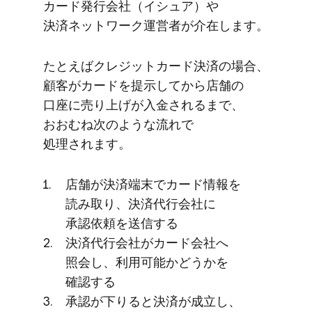
カード発行会社​（イシュア）や​
決済ネットワーク運営者が​介在します。
た​とえば​クレジットカード決済の​場合、​
顧客が​カードを​提示してから​店舗の​
口座に​売り上げが​入金されるまで、​
おおむね次のような​流れで​
処理されます。
店舗が​決済端末で​カード情報を​
読み取り、​決済代行会社に​
承認依頼を​送信する
決済代行会社が​カード会社へ​
照会し、​利用​可能か​どうかを​
確認する
承認が​下りると​決済が​成立し、​