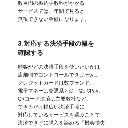
数百円の​振込手数料が​かかる​
サービスでは、​年間で​見ると​
無視できない​金額に​なります。
3. 対応する​決済手段の​幅を​
確認する
顧客が​どの​決済手段を​使いたいかは、​
店舗側で​コントロールできません。​
クレジットカードは​数ブランド、​
電子マネーは​交通系と​iD・QUICPay、​
QRコード決済は​主要数社など、​
できるだけ幅​広い​決済手段に​
対応している​サービスを​選ぶことで、​
決済できずに​購入を​諦める​「機会損失」