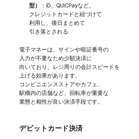
型）
​：iD、​QUICPayなど。​
クレジットカードと​紐づけて​
利用し、​後日まとめて​
引き落とされる
電子マネーは、​サインや​暗証番号の​
入力が​不要な​ため少額決済に​
向いており、​レジ周りの​会計スピードを​
上げる​効果が​あります。​
コンビニエンスストアや​カフェ、​
駅構内の​店舗など、​回転率が​重要な​
業態と​相性が​良い​決済手段です。
デビットカード決済