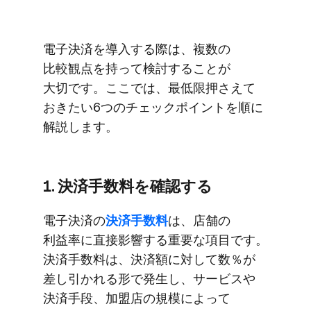
電子決済を​導入する​際は、​複数の​
比較観点を​持って検討する​ことが​
大切です。​ここでは、​最低限押さえて​
おきたい​6つの​チェックポイントを​順に​
解説します。
1. 決済手数料を​確認する
電子決済の
​決済手数料
は、​店舗の​
利益率に​直接影響する​重要な​項目です。​
決済手数料は、​決済額に​対して​数％が​
差し引かれる​形で​発生し、​サービスや​
決済手段、​加盟店の​規模に​よって​