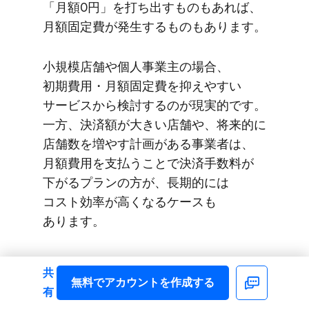
「月額0円」を​打ち出すものも​あれば、​
月額固定費が​発生する​ものも​あります。
小規模店舗や​個人事業主の​場合、​
初期費用・月額固定費を​抑えやすい​
サービスから​検討するのが​現実的です。​
一方、​決済額が​大きい​店舗や、​将来的に​
店舗数を​増やす計画が​ある​事業者は、​
月額費用を​支払う​ことで​決済手数料が​
下がる​プランの​方が、​長期的には​
コスト効率が​高くなる​ケースも​
あります。
共
5. POSレジとの​連携可否を​
無料で​アカウントを​作成する
Facebook
有
確認する