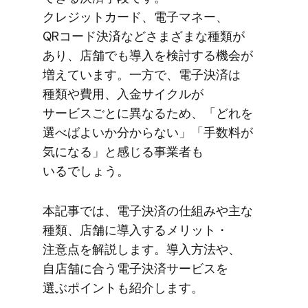
クレジットカード、​電子マネー、​
QRコード決済などさまざまな​種類が​
あり、​店舗でも​導入を​検討する​機会が​
増えています。​一方で、​電子決済は​
種類や​費用、​入金サイクルが​
サービスごとに​異なる​ため、​「どれを​
選べば​よいか​分からない」​「手数料が​
気に​なる」と​感じる​事業者も​
いるでしょう。
本記事では、​電子決済の​仕組みや主な​
種類、​店舗に​導入する​メリット・​
注意点を​解説します。​導入方​法や、​
自店舗に​合う​電子決済サービスを​
選ぶポイントも​紹介します。