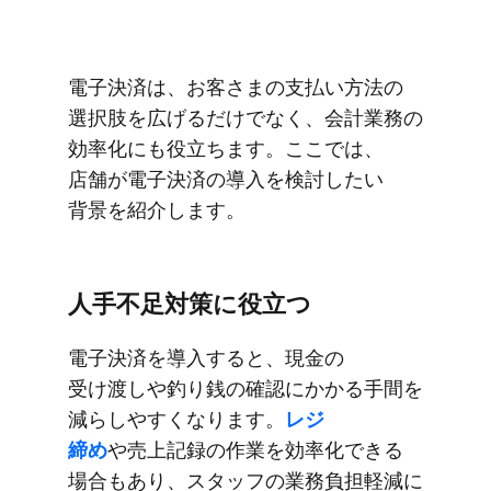
電子決済は、​お客さまの​支払い方​法の​
選択肢を​広げるだけでなく、​会計業務の​
効率化にも​役立ちます。​ここでは、​
店舗が​電子決済の​導入を​検討したい​
背景を​紹介します。
人手不足対策に​役立つ
電子決済を​導入すると、​現金の​
受け渡しや​釣り銭の​確認に​かかる​手間を​
減らしやすくなります。
​レジ​
締め
や売上記録の​作業を​効率化できる​
場合も​あり、​スタッフの​業務負担軽減に​