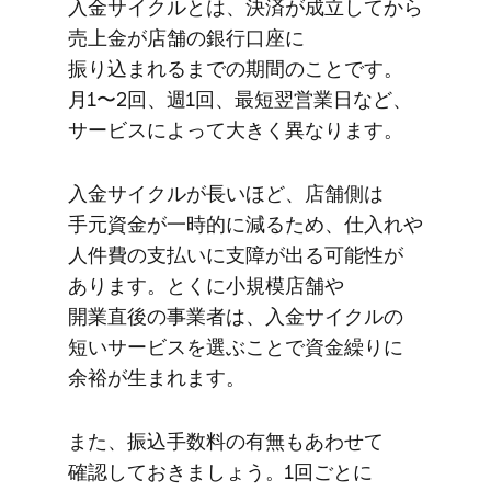
入金サイクルとは、​決済が​成立してから​
売上金が​店舗の​銀行口座に​
振り込まれるまでの​期間の​ことです。​
月1〜2回、​週1回、​最短翌営業日など、​
サービスに​よって​大きく​異なります。
入金サイクルが​長いほど、​店舗側は​
手元資金が​一時的に​減る​ため、​仕入れや​
人件費の​支払いに​支障が​出る​可能性が​
あります。​とくに​小規模店舗や​
開業直後の​事業者は、​入金サイクルの​
短い​サービスを​選ぶことで​資金繰りに​
余裕が​生まれます。
また、​振込手数料の​有無も​あわせて​
確認して​おきましょう。​1回ごとに​