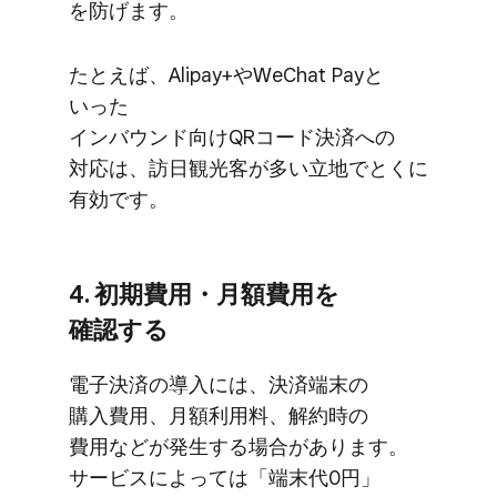
を​防げます。
た​とえば、​Alipay+や​WeChat Payと​
いった​
インバウンド向けQRコード決済への​
対応は、​訪日観光客が​多い​立地でとくに​
有効です。
4. 初期費用・月額費用を​
確認する
電子決済の​導入には、​決済端末の​
購入費用、​月額利用料、​解約時の​
費用などが​発生する​場合が​あります。​
サービスに​よっては​「端末代0円」​