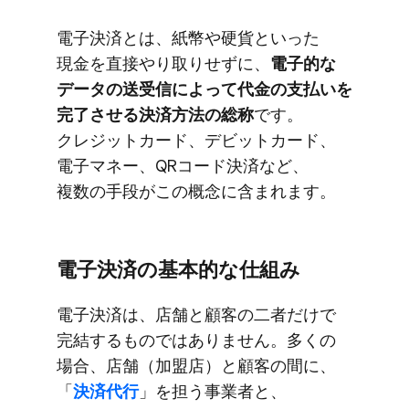
電子決済とは、​紙幣や​硬貨と​いった​
現金を​直接やり取りせずに、
​電子的な​
データの​送受信に​よって​代金の​支払いを​
完了させる​決済方​法の​総称
です。​
クレジットカード、​デビットカード、​
電子マネー、​QRコード決済など、​
複数の​手段が​この​概念に​含まれます。
電子決済の​基本的な​仕組み
電子決済は、​店舗と​顧客の​二者だけで​
完結する​ものでは​ありません。​多くの​
場合、​店舗​（加盟店）と​顧客の​間に、​
「
決済代行
」を​担う​事業者と、​