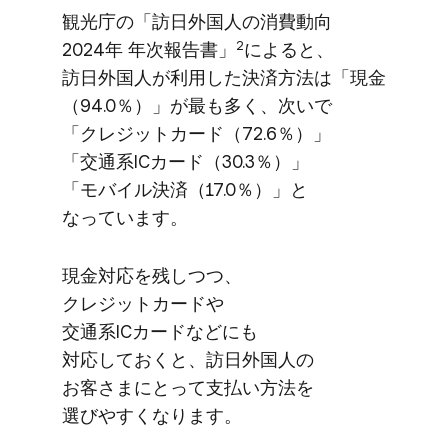
観光庁の​「訪日外国人の​消費動向
2
2024年 年次報告書」
に​よると、​
訪日外国人が​利用した​決済方​法は​「現金​
（94.0％）」が​最も​多く、​次いで​
「クレジットカード​（72.6％）」​
「交通系ICカード​（30.3％）」​
「モバイル決済​（17.0％）」と​
なっています。
現金対応を​残しつつ、​
クレジットカードや​
交通系ICカードなどにも​
対応しておくと、​訪日外国人の​
お客さまに​とって​支払い方​法を​
選びやすくなります。