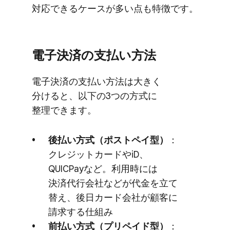
対応できる​ケースが​多い​点も​特徴です。
電子決済の​支払い方​法
電子決済の​支払い方​法は​大きく​
分けると、​以下の​3つの​方​式に​
整理できます。
後払い方​式​（ポストペイ型）
​：
クレジットカードや​iD、​
QUICPayなど。​利用時には​
決済代行会社などが​代金を​立て​
替え、​後日カード会社が​顧客に​
請求する​仕組み
前払い方​式​（プリペイド型）
​：