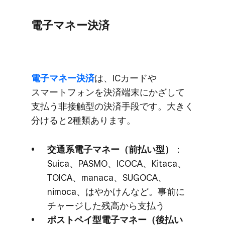
電子マネー決済
電子マネー決済
は、​ICカードや​
スマートフォンを​決済端末に​かざして​
支払う​非接触型の​決済手段です。​大きく​
分けると​2種類あります。
交通系電子マネー​（前払い​型）
​：
Suica、​PASMO、​ICOCA、​Kitaca、​
TOICA、​manaca、​SUGOCA、​
nimoca、​は​や​かけんなど。​事前に​
チャージした​残高から​支払う
ポストペイ型電子マネー​（後​払い​