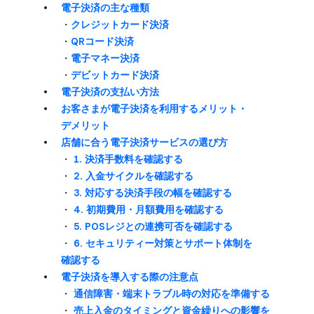
電子決済の​主な​種類
・
クレジットカード決済
・
QRコード決済
・
電子マネー決済
・
デビットカード決済
電子決済の​支払い方​法
お客さまが​電子決済を​利用する​メリット・
デメリット
店舗に​合う​電子決済サービスの​選び方
・
1. 決済手数料を​確認する
・
2. 入金サイクルを​確認する
・
3. 対応する​決済手段の​幅を​確認する
・
4. 初期費用・月額費用を​確認する
・
5. POSレジとの​連携可否を​確認する
・
6. セキュリティー対策と​サポート体制を​
確認する
電子決済を​導入する​際の​注意点
・
通信障害・端末トラブル時の​対応を​準備する
・
売上入金の​タイミングと​資金繰りへの​影響を​