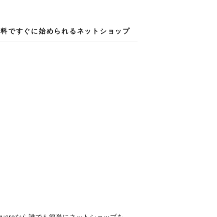
料ですぐに​始められる​ネットショップ
quareなら誰でも​簡単に​ネットショップを​