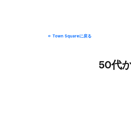
Town Squareに​戻る
50代