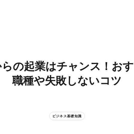
からの​起業は​チャンス！​おす
職種や​失敗しない​コツ
ビジネス基礎知識