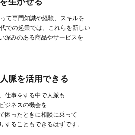
ルを​生かせる
って​専門知識や​経験、​スキルを​
代での​起業では、​これらを​新しい​
い​深みの​ある​商品や​サービスを​
た​人脈を​活用できる
​仕事を​する​中で​人脈も​
ビジネスの​機会を​
困った​ときに​相談に​乗って​
りする​ことも​できるはずです。