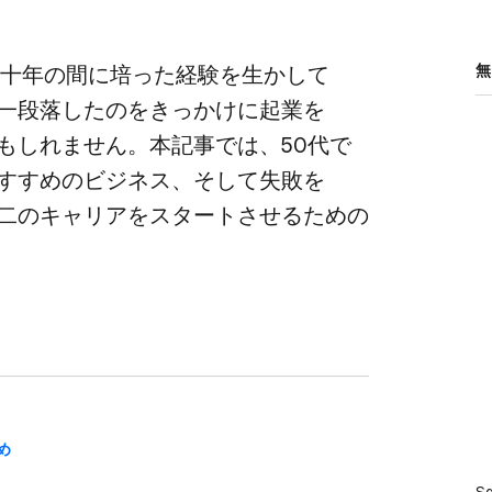
数十年の​間に​培った​経験を​生かして​
無
一段落したのを​きっかけに​起業を​
もしれません。​本記事では、​50代で​
すすめの​ビジネス、​そして​失敗を​
二の​キャリアを​スタートさせる​ための​
め
S