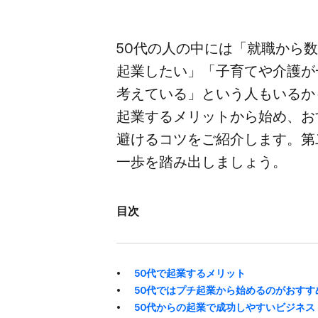
50代の​人の​中には​「就職から​
起業したい」​「子育てや​介護が​
考えている」と​いう​人も​いるか
起業する​メリットから​始め、​お
避ける​コツを​ご紹介します。​第
一歩を​踏み出しましょう。
目次
50代で​起業する​メリット
50代では​プチ起業から​始めるのが​おすす
50代からの​起業で​成功しやすい​ビジネス