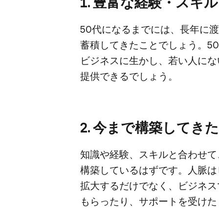
1. 豊富な​経験・スキ
50代に​なるまでには、​長年に​渡
蓄積してきた​ことでしょう。​50
ビジネスに​生かし、​若い​人に​な
提供できるでしょう。
2. 今まで​構築してき
知識や​経験、​スキルと​合わせて、
構築しているはずです。​人脈は​
拡大するだけでなく、​ビジネスで​
もらったり、​サポートを​受けた