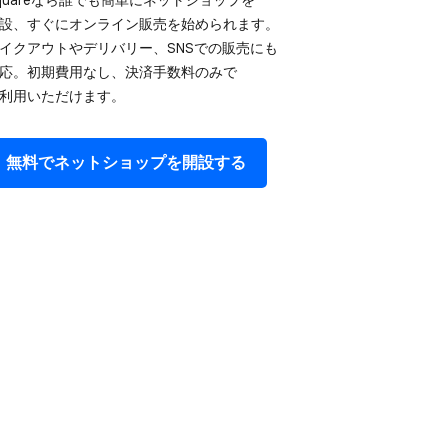
設、​すぐに​オンライン販売を​始められます。​
イクアウトや​デリバリー、​SNSでの​販売にも​
応。​初期費用なし、​決済手数料のみで​
利用いただけます。
無料で​ネットショップを​開設する