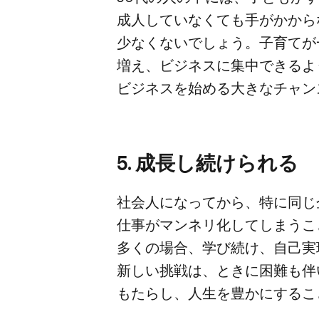
成人していなくても​手が​かからな
少なくないでしょう。​子育てが​
増え、​ビジネスに​集中できるよう
ビジネスを​始める​大きな​チャ
5. 成長し続けられる
社会人に​なってから、​特に​同じ​
仕事が​マンネリ化してしまうこと
多くの​場合、​学び続け、​自己実
新しい​挑戦は、​ときに​困難も​
もたらし、​人生を​豊かに​する​