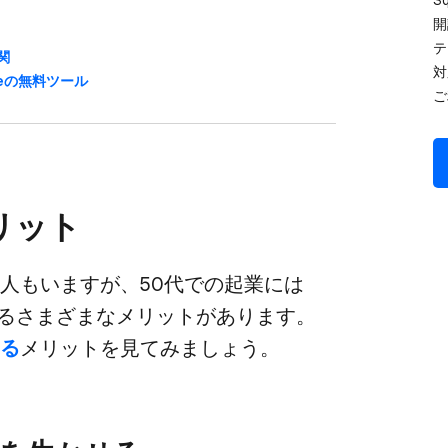
開
テ
関
対
reの​無料ツール
ご
メリット
​人もいますが、​50代での​起業には​
るさまざまな​メリットが​あります。​
する
​メリットを​見てみましょう。