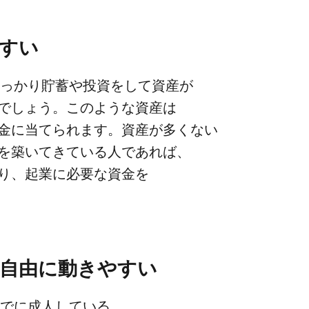
やすい
っかり​貯蓄や​投資を​して​資産が​
とでしょう。​このような​資産は​
に​当てられます。​資産が​多くない​
を​築いてきている​人で​あれば、​
、​起業に​必要な​資金を​
、​自由に​動きやすい
すでに​成人している、​