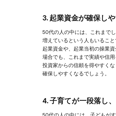
3. 起業資金が​確保し
50代の​人の​中には、​これまでし
増えていると​いう​人も​いる​こ
起業資金や、​起業当初の​操業資金
場合でも、​これまで​実績や​信用
投資家からの​信頼を​得やすくなり
確保しやすくなるでしょう。
4. 子育てが​一段落し
50代の​人の​中には、​子どもが​