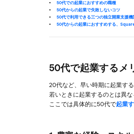
50代での​起業に​おすすめの​職種
50代からの​起業で​失敗しない​コツ
50代で​利用できる​三つの​独立開業支援機
50代からの​起業に​おすすめする、​Squa
50代で​起業する​
20代など、​早い​時期に​起業する
若い​ときに​起業するのとは​異な
ここでは​具体的に​50代で
​起業