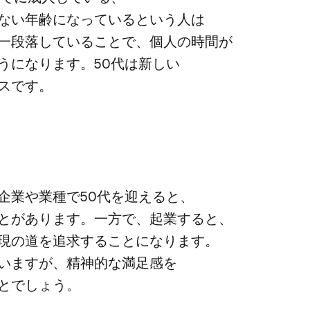
い​年齢に​なっていると​いう​人は​
一段落している​ことで、​個人の​時間が​
になります。​50代は​新しい​
ンスです。
企業や​業種で​50代を​迎えると、​
があります。​一方で、​起業すると、​
現の​道を​追求する​ことになります。​
伴いますが、​精神的な​満足感を​
ことでしょう。