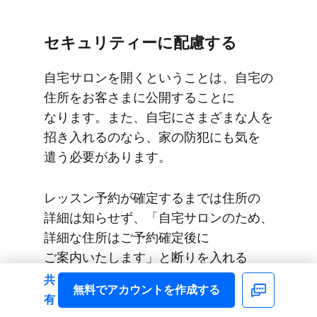
セキュリティーに​​配慮する
自宅サロンを​​開くと​​いう​​ことは、​​自宅の​​
住所を​​お客さまに​​公開する​​ことに​​
なります。​​また、​​自宅に​​さまざまな​​人を​​
招き​入れるのなら、​​家の​​防犯にも​​気を​​
遣う​​必要が​​あります。
レッスン予約が​​確定するまでは​​住所の​​
詳細は​​知らせず、​​「自宅サロンの​​ため、​​
詳細な​​住所は​​ご予約確定後に​​
ご案内いたします」と​​断りを​​入れる​​
ことも​​可能でしょう。​また、​​お客さまが​​
共
無料で​アカウントを​作成する
Facebook
レッスンに​​来た​際に​​自宅の​​外観などを​​
有
撮影する​​ことも​​考えられます。​​そのまま​​