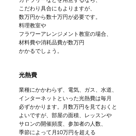
こだわり具合にもよりますが、​​
数万円から​​数十万円が​必要です。​​​
料理教室や​
フラワーアレンジメント教室の​場合、​​
材料費や​消耗品費が​数万円​
かかるでしょう。​​
光熱費
業種に​かかわらず、​電気、​ガス、​水道、​
インターネットと​いった​光熱費は​毎月​
必ずかかります。​月数万円を​見ておくと​
よいですが、​部屋の​面積、​レッスンや​
サロンの​開催頻度、​参加者の​人数、​
季節に​よって​月10万円を​超える​