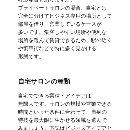
プライベートサロンの​場合、​自宅とは​
完全に​分けて​ビジネス専用の​場所と​して​
部屋を​借り、​営業している​ケースが​
多いです。​集客しやすい​場所や​便利な​
場所を​選んで​賃貸できる​ため、​駅の​近く​
や繁華街などで​特に​多く​見かける​
形態です。
自宅サロンの​種類
自宅で​できる​業種・アイデアは​
無限大です。​サロンの​規模や​営業できる​
時間と​いった​条件に​合わせて、​自身の​
特技を​最大限に​生かせる​領域を​選んで​
みましょう。​下記は​ビジネスアイデアと​