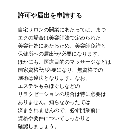
許可や​​届出を​​申請する
自宅サロンの​​開業に​​あたっては、​​まつ​
エクの​​場合は​​美容師法で​​定められた​​
美容行為に​​あたる​​ため、​​美容師​免許と​​
1
保健所への​​届出
が​​必要に​​なります。​
ほかにも、​医療目的の​マッサージなどは​
2
国家資格
が​必要に​なり、​無資格での​
施術は​違法と​なります。​なお、​
エステやも​​みほぐ​しなどの​​
リラクゼーションの​​場合は​​特に​​必要は​​
ありません。​知らなかったでは​
済まされませんので、​必ず​開業前に​
資格や​要件に​ついて​しっかりと​
確認しましょう。​​