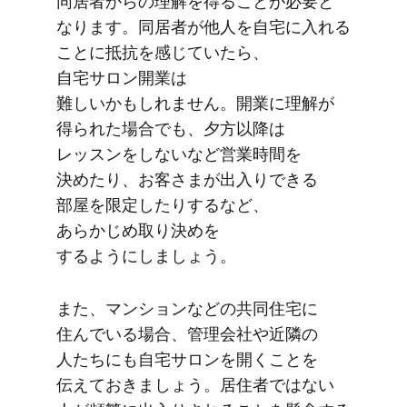
同居者からの​​理解を​​得る​​ことが​​必要と​​
なります。​​同居者が​​他人を​​自宅に​​入れる​​
ことに​​抵抗を​​感じていたら、​​
自宅サロン開業は​​
難しいかもしれません。​​開業に​​理解が​​
得られた​​場合でも、​​夕方​以降は​​
レッスンを​​しないなど​​営業時間を​​
決めたり、​​お客さまが​​出入りできる​​
部屋を​​限定したりするなど、​​
あらかじめ取り​決めを​​
するようにしましょう。
また、​​マンションなどの​​共同住宅に​​
住んでいる​​場合、​​管理会社や​​近隣の​​
人たちにも​​自宅サロンを​​開く​​ことを​​
伝えて​​おきましょう。​​居住者ではない​