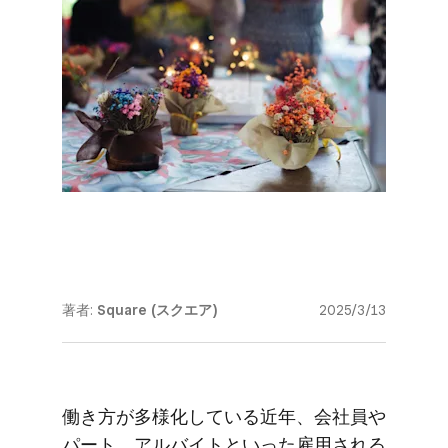
著者:
Square (スクエア)
2025/3/13
働き方が​​多様化している​​近年、​​​​会社員や​
パート、​アルバイトと​いった​雇用される​