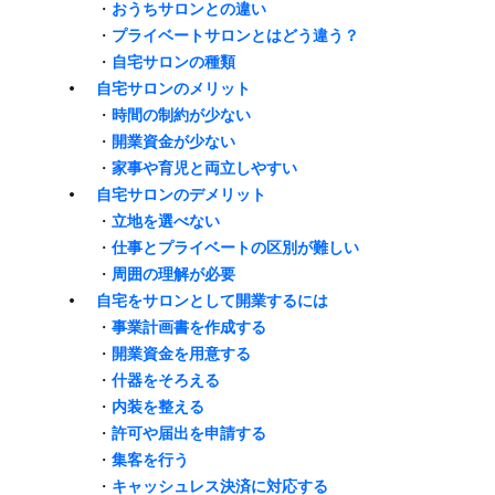
・
​おうちサロンとの​違い
・
プライベートサロンとは​どう​違う？
・
​自宅サロンの​種類
自宅サロンの​​メリット
・
​時間の​​制約が​​少ない
・
開業資金が​​少ない
・
​家事や​​育児と​​両立しやすい
自宅サロンの​​デメリット
・
立地を​​選べない
・
仕事と​​プライベートの​​区別が​​難しい
・
周囲の​​理解が​​必要
自宅を​​サロンと​​して​​開業するには
・
事業計画書を​​作成する
・
開業資金を​​用意する
・
什器を​​そろえる
・
内装を​​整える
・
​許可や​​届出を​​申請する
・
集客を​​行う
・
キャッシュレス決済に​​対応する