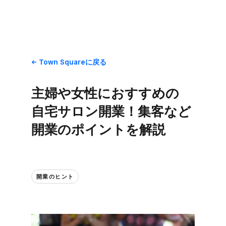
Town Squareに​戻る
主婦や​女性に​おすすめの​
自宅サロン開業！​集客など​
開業の​ポイントを​解説
開業の​ヒント