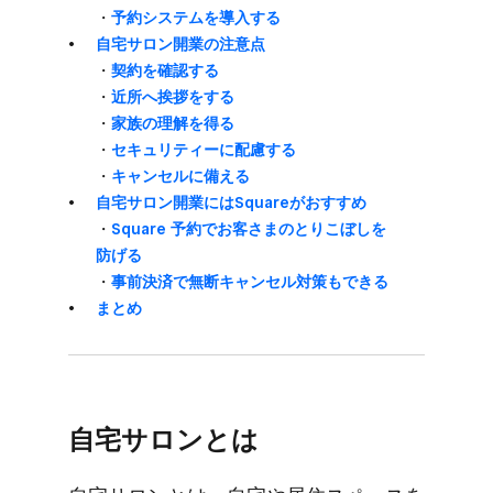
・
予約システムを​​導入する
自宅サロン開業の​​注意点
・
契約を​​確認する
・
近所へ​​挨拶を​​する
・
家族の​​理解を​​得る
・
セキュリティーに​​配慮する
・
キャンセルに​​備える
自宅サロン開業には​Squareが​おすすめ
・
Square 予約で​お客さまのとり​こぼしを​
防げる
・
事前決済で​無断キャンセル対策も​できる
まとめ
自宅サロンとは