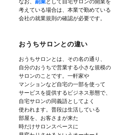
な​お、
​副業
と​​して​​自宅サロンの​​開業を​​
考えている​​場合は、​​本業で​​勤めている​​
会社の​​就業規則の​​確認が​​必要です。​​
おうちサロンとの​違い
おうちサロンとは、​その名の​通り、​
自分の​おうちで​営業する​小さな​規模の​
サロンの​ことです。​一軒家や​
マンションなど​自宅の​一部を​使って​
サービスを​提供する​ビジネス形態で、​
自宅サロンの​同義語と​して​よく​
使われます。​普段は​生活している​
部屋を、​お客さまが​来た​
時だけサロンスペースに​
早変わりさせると​いう​オーナーも​