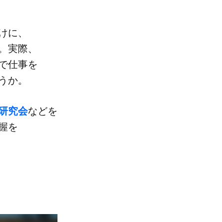
かけに、
​実際、​
​仕事を​
ょうか。
​研究会
などを​
握を​