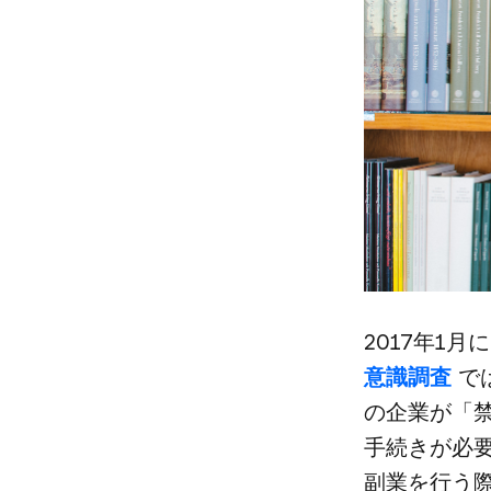
2017年1月
意識調査
では
の​企業が​「
手続きが​必
副業を​行う​