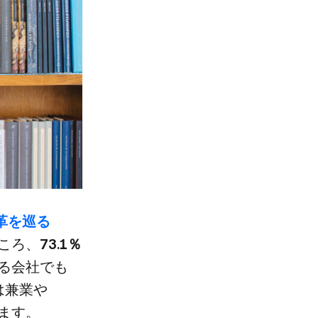
革を​巡る​
ところ、
​73.1％
​会社でも​
​兼業や​
ります。