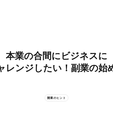
本業の​合間に​ビジネスに​
ャレンジしたい！​副業の​始
開業の​ヒント