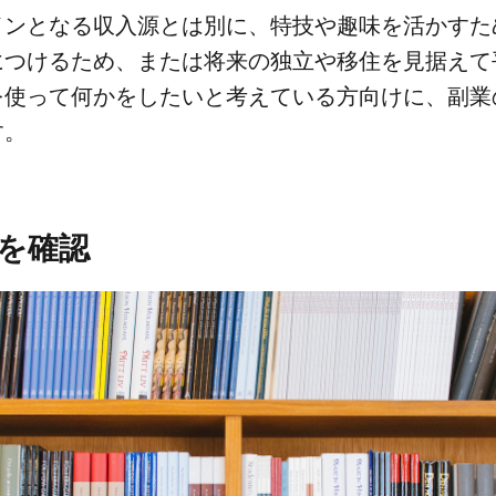
ンと​なる​収入源とは​別に、​特技や​趣味を​活か​すた
​つける​ため、​または​将来の​独立や​移住を​見据えて​
​使って​何かを​したいと​考えている​方​向けに、​副業
す。
を​確認