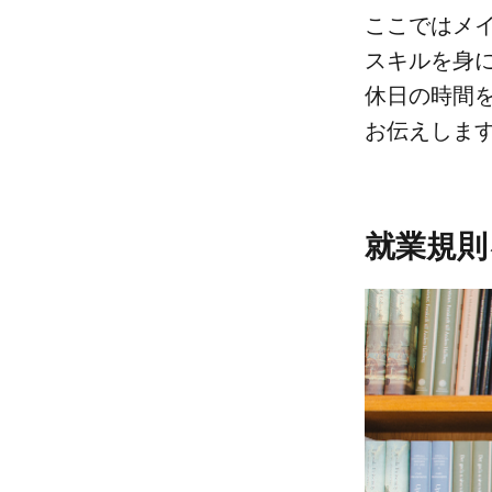
ここでは​メイ
スキルを​身に
休日の​時間を
お伝えしま
就業規則