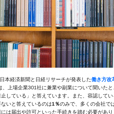
に​日本経済新聞と​日経リサーチが​発表した
​働き方​改
、​上場企業301社に​兼業や​副業に​ついて​聞いた​
禁止している」と​答えています。​また、​容認している
要ないと​答えているのは
​1％
のみで、​多くの​会社では
際には​届出や​許可と​いった​手続きを​踏む必要が​あ