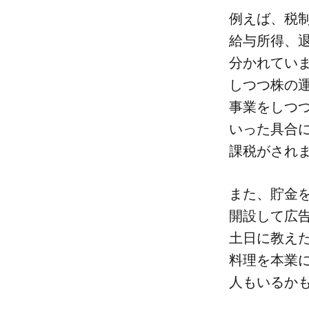
例えば、​税制
給与所得、​退
分かれていま
しつつ株の​運
事業を​しつつ
いった​具合に
課税が​され
また、​貯金を
開設して​広告
土日に​教えた
料理を​本業に
人も​いるか