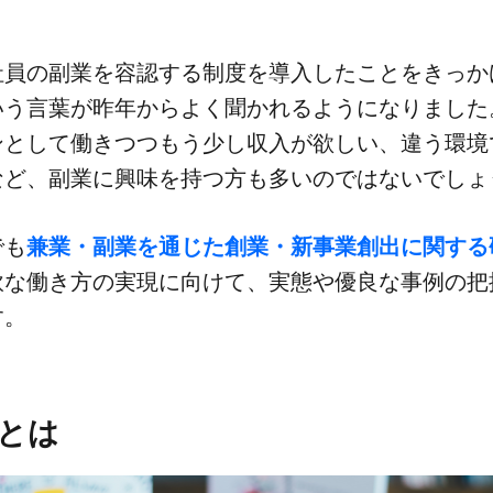
員の​副業を​容認する​制度を​導入した​ことを​きっ
いう​言葉が​昨年から​よく​聞かれるようになりました。
​して​働きつつもう​少し​収入が​欲しい、​違う​環境で
ど、​副業に​興味を​持つ方も​多いのではないでし
でも
​兼業・副業を​通じた​創業・新事業創出に​関する
な​働き方の​実現に​向けて、​実態や​優良な​事例の​把
す。
とは