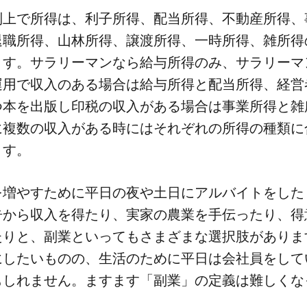
上で​所得は、​利子所得、​配当所得、​不動産所得、​
職所得、​山林所得、​譲渡所得、​一時所得、​雑所得の
す。​サラリーマンなら​給与所得のみ、​サラリーマ
用で​収入の​ある​場合は​給与所得と​配当所得、​経営者
本を​出版し印税の​収入が​ある​場合は​事業所得と​雑
​複数の​収入が​ある​時には​それぞれの​所得の​種類に​
ます。
​増や​すために​平日の​夜や​土日に​アルバイトを​した
から​収入を​得たり、​実家の​農業を​手伝ったり、​得
りと、​副業と​いってもさまざまな​選択肢が​あります
​したい​ものの、​生活の​ために​平日は​会社員を​して
もしれません。​ますます​「副業」の​定義は​難しく