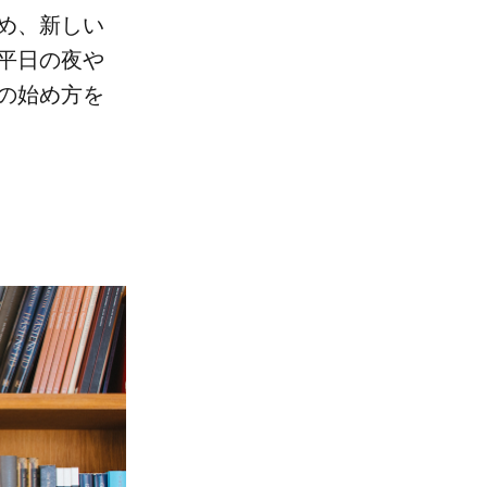
め、​新しい​
平日の​夜や​
の​始め方を​