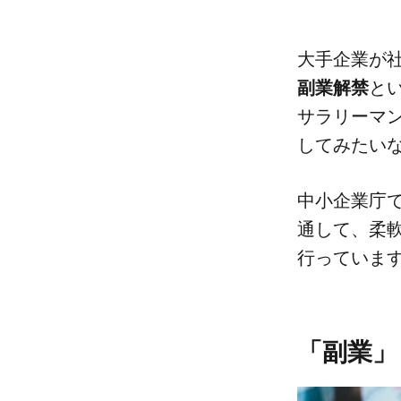
大手企業が​社
副業解禁
と​
サラリーマンと
してみたいな
中​小企業庁
通して、​柔軟
行っていま
「副業」