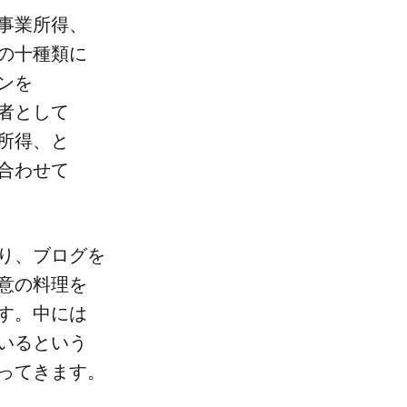
事業所得、​
​十種類に​
ンを​
と​して​
所得、と​
合わせて​
り、​ブログを​
意の​料理を​
。​中には​
いると​いう​
なってきます。