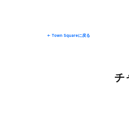
Town Squareに​戻る
チ