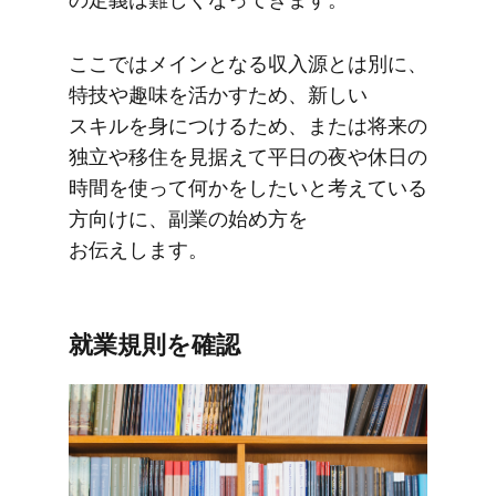
ここでは​メインと​なる​収入源とは​別に、​
特技や​趣味を​活か​すため、​新しい​
スキルを​身に​つける​ため、​または​将来の​
独立や​移住を​見据えて​平日の​夜や​休日の​
時間を​使って​何かを​したいと​考えている​
方​向けに、​副業の​始め方を​
お伝えします。
就業規則を​確認