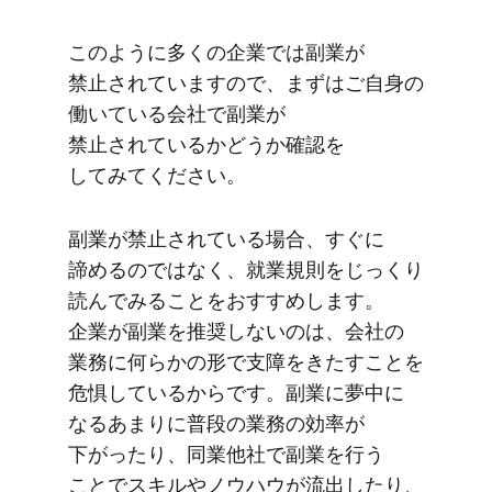
このように​多くの​企業では​副業が​
禁止されていますので、​まずは​ご自身の​
働いている​会社で​副業が​
禁止されているか​どうか​確認を​
してみてください。
副業が​禁止されている​場合、​すぐに​
諦めるのではなく、​就業規則を​じっくり​
読んで​みる​ことを​おすすめします。​
企業が​副業を​推奨しないのは、​会社の​
業務に​何らかの​形で​支障を​きたす​ことを​
危惧しているからです。​副業に​夢中に​
なる​あまりに​普段の​業務の​効率が​
下がったり、​同業他社で​副業を​行う​
ことで​スキルや​ノウハウが​流出したり、​