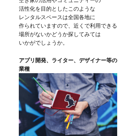
空き家の​活用や​コミュニティーの​
活性化を​目的とした​このような​
レンタルスペースは​全国​各地に​
作られていますので、​近くで​利用できる​
場所が​ないか​どうか探してみては​
いかがでしょうか。
アプリ開発、​ライター、​デザイナー等の​
業種