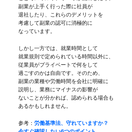
副業が​上手く​行った​際に​社員が​
退社したり、​これらの​デメリットを​
考慮して​副業の​認可に​消極的に​
なっています。
しかし​一方では、​就業時間と​して​
就業規則で​定められている​時間以外に、​
従業員が​プライベートで​何を​して​
過ごすのかは​自由です。​その​ため、​
副業の​業種や​労働時間を​会社に​明確に​
説明し、​業務に​マイナスの​影響が​
ないことが​分かれば、​認められる​場合も​
あるかもしれません。
参考：
労働基準法、​守れていますか？​
今すぐ​確認したい​6つの​ポイント