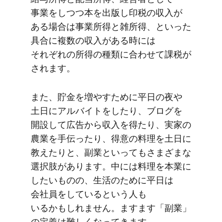
事業を​しつつ本を​出版し印税の​収入が​
ある​場合は​事業所得と​雑所得、と​いった​
具合に​複数の​収入が​ある​時には​
それぞれの​所得の​種類に​合わせて​課税が​
されます。
また、​貯金を​増や​すために​平日の​夜や​
土日に​アルバイトを​したり、​ブログを​
開設して​広告から​収入を​得たり、​実家の​
農業を​手伝ったり、​得意の​料理を​土日に​
教えたりと、​副業と​いってもさまざまな​
選択肢が​あります。​中には​料理を​本業に​
したい​ものの、​生活の​ために​平日は​
会社員を​していると​いう​人も​
いるかもしれません。​ますます​「副業」
の​定義は​難しくなってきます。