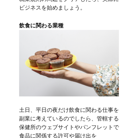
ビジネスを​始めましょう。
飲食に​関わる​業種
土日、​平日の​夜だけ飲食に​関わる​仕事を​
副業に​考えているのでしたら、​管轄する​
保健所の​ウェブサイトや​パンフレットで​
食品に​関係する​許可や​届け出を​