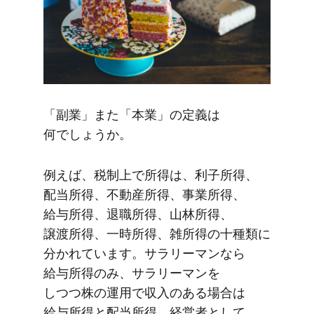
「副業」また​「本業」の​定義は​
何でしょうか。
例えば、​税制上で​所得は、​利子所得、​
配当所得、​不動産所得、​事業所得、​
給与所得、​退職所得、​山林所得、​
譲渡所得、​一時所得、​雑所得の​十種類に​
分かれています。​サラリーマンなら​
給与所得のみ、​サラリーマンを​
しつつ株の​運用で​収入の​ある​場合は​
給与所得と​配当所得、​経営者と​して​