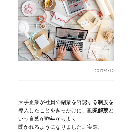
2017/4/12
大手企業が​社員の​副業を​容認する​制度を​
導入した​ことを​きっかけに、
​副業解禁
と​
いう​言葉が​昨年から​よく​
聞かれるようになりました。​実際、​