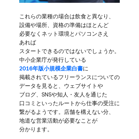
これらの​業種の​場合は​飲食と​異なり、​
設備や​場所、​資格の​準備は​ほとんど​
必要なく​ネット環境と​パソコンさえ​
あれば​
スタートできるのではないでしょうか。​
中小企業庁が​発行している
2016年版小規模企業白書
に​
掲載されている​フリーランスに​ついての​
データを​見ると、​ウェブサイトや​
ブログ、​SNSや​知人・友人を​通じた​
口コミと​いった​ルートから​仕事の​受注に​
繋がるようです。​店舗を​構えない分、​
地道な​営業活動が​必要な​ことが​
分かります。