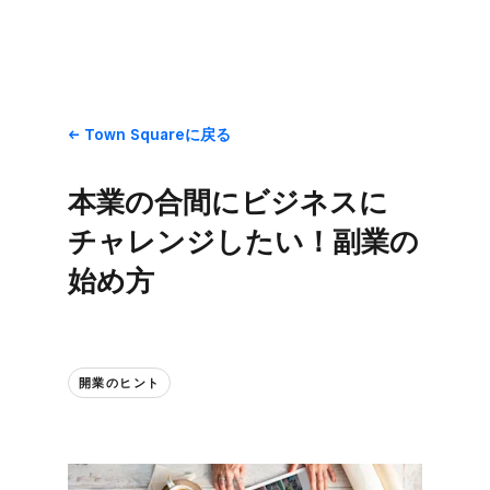
Town Squareに​戻る
本業の​合間に​ビジネスに​
チャレンジしたい！​副業の​
始め方
開業の​ヒント