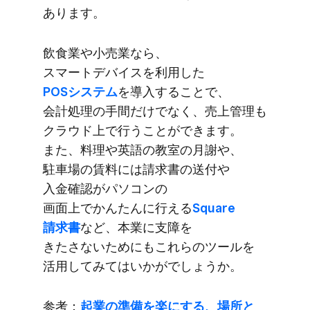
あります。
飲食業や​小売業なら、​
スマートデバイスを​利用した
POSシステム
を​導入する​ことで、​
会計処理の​手間だけでなく、​売上管理も​
クラウド上で​行うことができます。​
また、​料理や​英語の​教室の​月謝や、​
駐車場の​賃料には​請求書の​送付や​
入金確認が​パソコンの​
画面上でかんたんに​行える
​Square
請求書
など、​本業に​支障を​
きたさないためにも​これらの​ツールを​
活用してみては​いかがでしょうか。
参考：
起業の​準備を​楽に​する、​場所と​