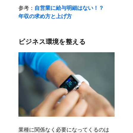
参考：
自営業に​給与明細は​ない！？​
年収の​求め方と​上げ方​
ビジネス環境を​整える
業種に​関係なく​必要に​なってくるのは​