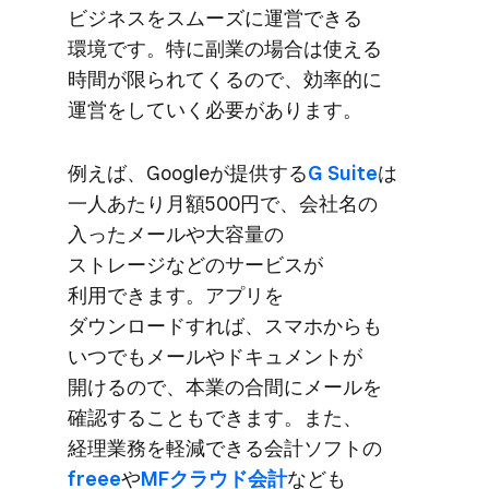
ビジネスを​スムーズに​運営できる​
環境です。​特に​副業の​場合は​使える​
時間が​限られてくるので、​効率的に​
運営を​していく​必要が​あります。
例えば、​Googleが​提供する
​G Suite
は​
一人​あたり月額500円で、​会社名の​
入った​メールや​大容量の​
ストレージなどの​サービスが​
利用できます。​アプリを​
ダウンロードすれば、​スマホからも​
いつでも​メールや​ドキュメントが​
開けるので、​本業の​合間に​メールを​
確認する​ことも​できます。​また、​
経理業務を​軽減できる​会計ソフトの
freee
や
​MFクラウド会計
なども​