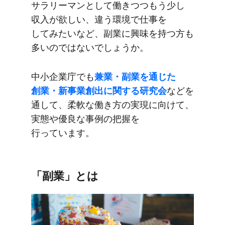
サラリーマンと​して​働きつつもう​少し​
収入が​欲しい、​違う​環境で​仕事を​
してみたいなど、​副業に​興味を​持つ方も​
多いのではないでしょうか。
中​小企業庁でも
​兼業・副業を​通じた​
創業・新事業創出に​関する​研究会
などを​
通して、​柔軟な​働き方の​実現に​向けて、​
実態や​優良な​事例の​把握を​
行っています。
「副業」とは