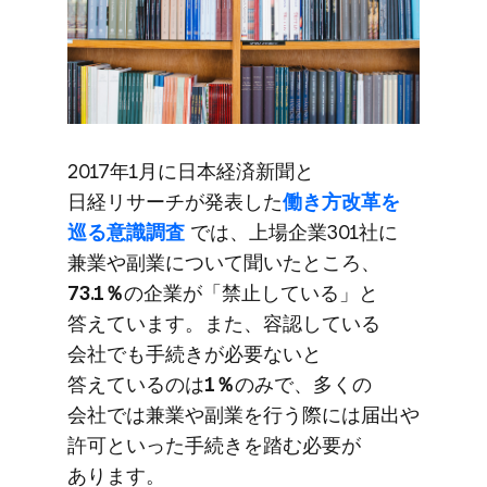
2017年1月に​日本経済新聞と​
日経リサーチが​発表した
​働き方​改革を​
巡る​意識調査
では、​上場企業301社に​
兼業や​副業に​ついて​聞いた​ところ、
73.1％
の​企業が​「禁止している」と​
答えています。​また、​容認している​
会社でも​手続きが​必要ないと​
答えているのは
​1％
のみで、​多くの​
会社では​兼業や​副業を​行う​際には​届出や​
許可と​いった​手続きを​踏む必要が​
あります。