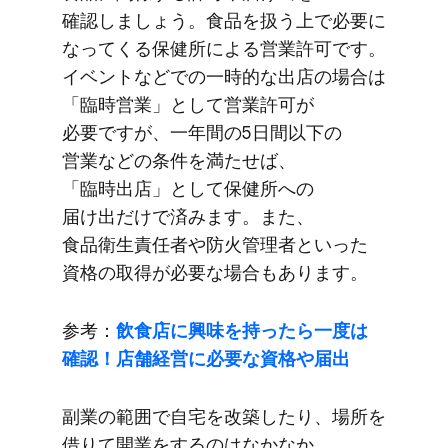
確認しましょう。​食品を​扱う上で​必要に​
なってくる​保健所に​よる​営業許可です。​
イベントなどでの​一時的な​出店の​場合は​
「臨時営業」と​して​営業許可が​
必要ですが、​一年間の​5日間以下の​
営業などの​条件を​満たせば、​
「臨時出店」と​して​保健所への​
届け出だけで​済みます。​また、​
食品衛生責任者や​防火管理者と​いった​
資格の​取得が​必要な​場合も​あります。
参考：
飲食店に​興味を​持ったら​一度は​
確認！​店舗経営に​必要な​資格や​届出
副業の​範囲で​自宅を​改築したり、​場所を​
借りて​開業を​するのは​なかなか​