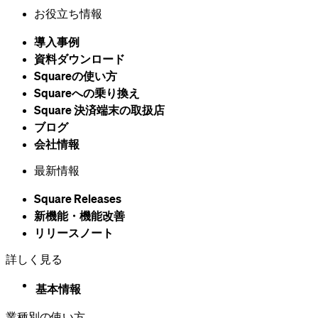
者
お役立ち情報
所在
106-0032 東京都港区六本木７−７−７
地
導入事例
電話
資料ダウンロード
0120-117-042
番号
Squareの​使い方
連絡
Squareへの乗り換え
先メ
Square 決済端末の​取扱店
ール
square-jp@help-messaging.squareup.com
ブログ
アド
会社情報
レス
各有料サービスの月額料金はWebサイトに表示されて
最新情報
います。各プランの詳細につきましては下記の各サー
ビス説明ページおよび
Squareのソフトウェアおよびサ
Square Releases
ブスクリプション料金について
をご参照ください。
新機能・機能改善
リリースノート
月額
Square 予約 プラス／プレミアム
料金
スタッフ プラス
詳しく見る
Square リテールPOSレジ プラス／プレミアム
Square 請求書 プラス
基本情報
Square オンラインビジネス有料プラン（プロフェッシ
ョナル、パフォーマンス、プレミアム
業種別の使い方