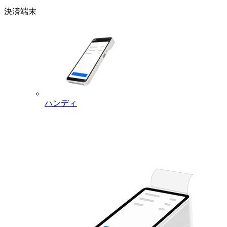
ェア
決済端末
を使
Google Chrome 最新バージョン
用す
Microsoft Edge 最新バージョン
るた
Firefox 最新バージョン
めの
Safari 最新バージョン
動作
環境
有料サービスの支払い方法は、Visa、Mastercard、
American Express、JCB、Diners Club、Discoverのクレ
お支
ハンディ
ジットカードがご利用いただけます。また、一部の月
払い
額払いに対応しているデビットカードもご利用が可能
方法
です（Jデビットはご利用いただけません）
【Square 予約 プラス／プレミアム、スタッフ プラ
ス、Square リテールPOSレジ プラス／プレミアム、
Square 請求書 プラス】
申し込み状況の確認と解除手続きに関する詳細は、
Square データの
料金とサブスクリプション
で確認で
きます。
キャ
ンセ
詳しくは
サブスクリプションと支払い方法を管理す
ルに