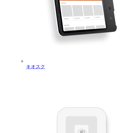
Contact
Email
square-jp@help-messaging.squareup.com
Address
The monthly fee for each paid service is shown on
the website. For details of each plan, please see the
following service description pages and
Square's
Software and Subscription Pricing
Monthly
Square Appointments Plus/Premium
Pricing
Staff Plus
Square Retail POS Register Plus/Premium
Square Invoices Plus
Square Online Busines Paid Plans (Professional,
キオスク
Performance, Premium)
Expenses
Customers are responsible for the expenses required
Other Than
to connect to the Internet and for communications
the Product
charges.
Price
Square Appointments Plus/Premium, Staff Plus,
Square Retail POS Plus/Premium, Square Invoices
Plus, and Square Online Busines paid plans
(Professional, Performance, Premium) are
subscription-based paid services.