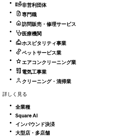
非営利団体
とが可能です。詳細は
Square請求書プラスのサブスク
リプションを管理する
および
Square請求書プラスを始
専門職
める
をご覧ください。
訪問販売・修理サービス
【Square オンラインビジネス各有料プラン】
医療機関
Square オンラインビジネス各有料プラン（プロフェッ
ホスピタリティ事業
ショナル、パフォーマンス、プレミアム）は月払いま
たは年払いを選択いただけます。Square オンラインビ
ペットサービス業
ジネス有料プランはお申し込みと同時にお支払いとな
エアコンクリーニング業
ります。サブスクリプションの期限を迎えたら、プラ
ンは自動的に更新されます。
電気工事業
クリーニング・清掃業
各有料サブスクリプションサービスについて、ご不明
な点は
カスタマーサクセス
へお問合せください。
詳しく見る
サー
ビス
サービスはご登録が完了し次第、すぐに利用可能にな
全業種
の開
ります。
Square AI
始時
期
インバウンド決済
ソフ
大型店・​多店舗
トウ
ブラウザ