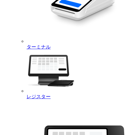
る
をご参照ください。
つい
て
ご不明な点は
Square サポート
へお問合せください。
【Square オンラインビジネス 有料プラン】
アカウント > マイサービス
からサブスクリプション
の購読停止ができます。ご不明な点は
Square サポート
にお問合せください。
ターミナル
Act on Specified Commercial
Transactions
Square Devices and Peripheral Equipments
Seller
Square K.K.
レジスター
Sales Representative
Akio Takizaki
7-7-7 Roppongi, Minato-ku Tokyo
Address
JP 106-0032
Phone Number
0120-117-042
square-jp@help-
Email Address
messaging.squareup.com