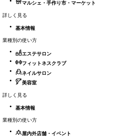
マルシェ・手作り市・マーケット
30日間無料でお試しいただけます。30日間のフリート
ライアルが終了すると、役割を1つ以上利用している
詳しく見る
店舗ごとに当月末日までの料金が日割りで計算され、
フリートライアル終了時点に課金されます。それ以降
基本情報
の料金は、月初の時点でスタッフ1名以上が割り当て
られている有効な店舗ごとに、毎月¥3000が課金され
業種別の使い方
ます。詳細は
スタッフ管理のサブスクリプションと料
金体系
をご覧ください。
エステサロン
支払
【Square リテールPOSレジ プラス／プレミアム】
フィットネスクラブ
時期
Square リテールPOSレジプラスは30日間無料でお試し
ネイルサロン
いただけます。詳細は
Square リテールPOSレジの利用
を開始するおよびSquare リテールPOSレジの料金
を
美容室
ご覧ください。Square リテールPOSレジ プレミアム
をご検討のお客さまは
営業チーム
へお問合せくださ
詳しく見る
い。
基本情報
【Square 請求書 プラス】
30日間無料でお試しいただけます。トライアルの開始
業種別の使い方
にお支払い情報は必要ありません。無料トライアル期
間の終了時に、Square データの「料金とサブスクリプ
屋内外店舗・​イベント
ション」ページからサブスクリプションを登録するこ