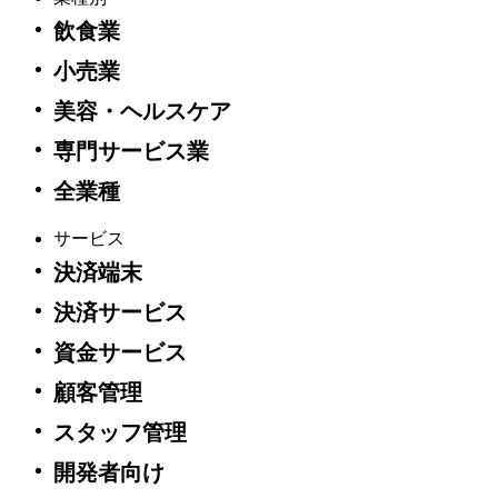
販売価格
商品購入ページに税込価格表示
飲食業
送料
無料
支払時期
商品購入時に課金対象となります。
小売業
配送時期（商品
2〜3日
美容・ヘルスケア
のお引き渡し時
* 離島、遠隔地を除きます。また、天候に
期）
よりお時間をいただく場合があります
専門サービス業
クレジットカード決済 (VISA, Mastercard,
お支払い方法
全業種
AMEX, JCB)
30日間の無料返品保証*
返品に関する事
(* 詳細はこちら
ハードウェアに関する方
サービス
項
針および制限付き保証
)
決済端末
その他の規則
利用規約
をご参照ください。
決済サービス
有料サブスクリプションサービス
資金サービス
顧客管理
販売
Square株式会社
業者
スタッフ管理
運営
統括
開発者向け
瀧崎章夫
責任