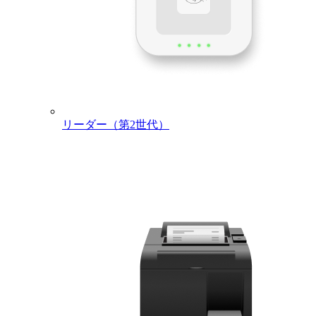
Square Appointments Plus/Premium
You can try it for free for 30 days. If you want to
continue to use the paid plan after the 30 day free
trial is over, you must register on Square Dashboard
"Pricing and Subscriptions." After registration, there
will be no charge until the 30-day free trial service
ends. Subsequently, the charge applies every month.
Please see
Square Appointments Pricing
for details.
Staff Plus
リーダー（第2世代）
You can try it for free for 30 days. When the 30 day
free trial is over, for each store that uses one or more
roles, the charge until the end of the month is
prorated on a daily basis and will be charged once
the free trial ends. Subsequent charges are ¥3000 per
month for each valid store to which one or more
staff members are assigned as of the beginning of
the month. Please see
Staff Management
Subscriptions and Pricing Plans
for details.
Payment
Square Retail POS Register Plus/Premium
Time
You can try Square Retail POS Register Plus for
free for 30 days. Please see
Start Using Square
Retail POS Register
and
Square Retail POS
Register Pricing
for details. Customers considering