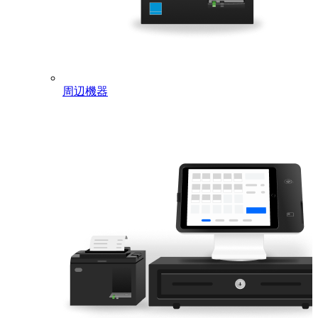
Square Retail POS Register Premium should contact
the
Sales Team
Square Invoice Plus
You can try it for free for 30 days. No payment
information is requried to start the trial. At the end of
the free trial period, you can register for a
subscription on the Square Dashboard "Pricing and
周辺機器
Subscriptions" page. Please see
Manage Square
Invoice Plus Subscription
and
Start Square Invoice
Plus
for details.
Square Online Business Paid Plan
You can choose monthly payments or yearly
payments for each Square Online Business paid plan
(Professional, Performance, Premium). Square
Online Business paid plans are paid for at the same
time as registration. Your plan will automatically
renew when you subscription expires.
Please contact
Customer Service
for any questions
about each paid subscription service.
Service
Services become available once registration is
Delivery
complete.
Time