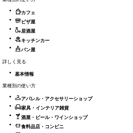
商品
カフェ
代金
インターネットへの接続に必要な費用および通信料金
以外
ピザ屋
はお客さまにご負担いただきます。
の費
居酒屋
用
Square 予約 プラス／プレミアム、スタッフ プラス、
キッチンカー
Square リテールPOSレジ プラス／プレミアム、Square
パン屋
請求書 プラス、Square オンラインビジネス有料プラ
ン（プロフェッショナル、パフォーマンス、プレミア
詳しく見る
ム）はサブスクリプション方式の有料サービスです。
基本情報
【Square 予約 プラス／プレミアム】
30日間無料でお試しいただけます。無料トライアル終
業種別の使い方
了後も有料プランを利用する場合は、Square データの
「料金とサブスクリプション」から登録が必要です。
アパレル・アクセサリーショップ
登録後も、30日間の無料トライアルサービスが終了す
るまでの間は料金は発生しません。その後、月ごとの
家具・インテリア雑貨
料金がかかります。詳細は
Square予約の料金
をご覧
酒屋・ビール・ワインショップ
ください。
食料品店・コンビニ
【スタッフ プラス】