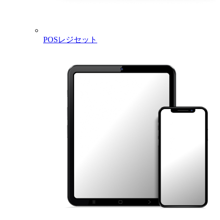
Browser:
Operating
Google Chrome, latest version
Environment
Microsoft Edge, latest version
for Using the
Firefox, latest version
Software
POSレジセット
Safari, latest version
You can use Visa, Mastercard, American Express,
JCB, Diners Club, and Discover credit cards for
Payment
payment of paid services. Some debit cards
Methods
supporting monthly payment can also be used (J-
Debit cannot be used).
Square Appointments Plus/Premium, Staff Plus,
Square Retail POS Register Plus/Premium,
Square Invoice Plus
Please check Square Dashboard
Pricing and
Subscriptions
to check your subscription status and
for details on the cancellation procedure.
Cancellation
Please see
Manage Subscriptions and Payment
Method
for more details.
Please contact
Square Support
for any questions.
Square Online Service Paid Plans