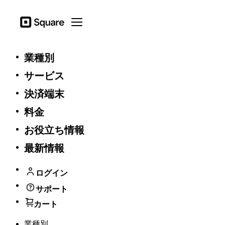
Square
Open menu
一般
業種別
サービス
特商法に基づく表記
決済端末
決済端末および周辺機器
料金
販売業者
Square株式会社
お役立ち情報
運営統括責任者
瀧﨑章夫
最新情報
106-0032 東京都港区六本木７−７−７
* 決済端末および周辺機器の返品先に関し
所在地
ては、
Square サポート
にお問合せくださ
ログイン
い。
サポート
電話番号
0120-117-042
カート
連絡先メールア
square-jp@help-messaging.squareup.com
ドレス
業種別