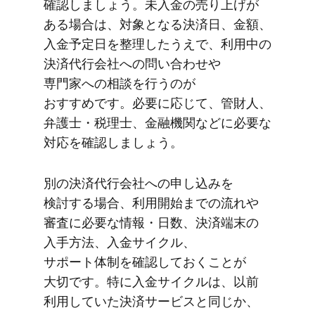
確認しましょう。​未入金の​売り上げが​
ある​場合は、​対象と​なる​決済日、​金額、​
入金予定日を​整理したうえで、​利用中の​
決済代行会社への​問い​合わせや​
専門家への​相談を​行うのが​
おすすめです。​必要に​応じて、​管財人、​
弁護士・税理士、​金融機関などに​必要な​
対応を​確認しましょう。
別の​決済代行会社への​申し込みを​
検討する​場合、​利用開始までの​流れや​
審査に​必要な情報・​日数、​決済端末の​
入手方​法、​入金サイクル、​
サポート体制を​確認しておく​ことが​
大切です。​特に​入金サイクルは、​以前​
利用していた​決済サービスと​同じか、​