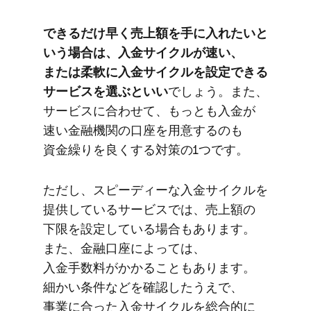
できるだけ早く​売上額を​手に​入れたいと​
いう​場合は、​入金サイクルが​速い、​
または​柔軟に​入金サイクルを​設定できる​
サービスを​選ぶと​いい
でしょう。​また、​
サービスに​合わせて、​もっとも​入金が​
速い​金融機関の​口座を​用意するのも​
資金繰りを​良く​する​対策の​1つです。
ただし、​スピーディーな​入金サイクルを​
提供している​サービスでは、​売上額の​
下限を​設定している​場合も​あります。​
また、​金融口座に​よっては、​
入金手数料が​かかる​こともあります。​
細かい​条件などを​確認したうえで、​
事業に​合った​入金サイクルを​総合的に​