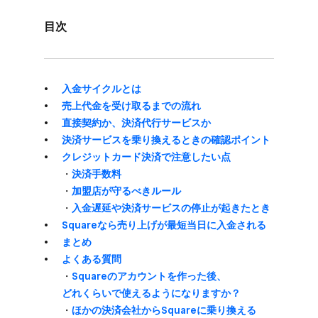
目次
入金サイクルとは
売上代金を​受け取るまでの​流れ
直接契約か、​決済代行サービスか
決済サービスを​乗り換える​ときの​確認ポイント
クレジットカード決済で​注意したい​点
・
決済手数料
・
加盟店が​守るべきルール
・
​入金遅延や​決済サービスの​停止が​起きた​とき
Squareなら​売り上げが​最短当日に​入金される
まとめ
よく​ある​質問
・
Squareの​アカウントを​作った​後、​
どれくらいで​使えるようになりますか？
・
ほかの​決済会社から​Squareに​乗り換える​