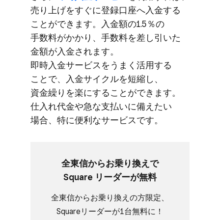
売り上げを​すぐに​登録口座へ​入金する​
ことができます。​入金額の​1.5％の​
手数料が​かかり、​手数料を​差し引いた​
金額が​入金されます。​
即時入金サービスを​うまく​活用する​
ことで、​入金サイクルを​短縮し、​
資金繰りを​楽に​する​ことができます。​
仕入れ代金や​急な​支払いに​備えたい​
場合、​特に​便利な​サービスです。
全東​信から​お乗り​換えで​
Square リーダーが​無料
全東​信から​お乗り​換えの​方​限定、​
Squareリーダーが​1台無料に！​