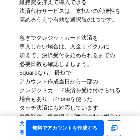
維持費を​抑えて​導入できる​
決済代行サービスは、​支払いの​利便性を​
高めるうえで​有効な​選択肢の​1つです。
急ぎで​クレジットカード決済を​
導入したい​場合は、​入金サイクルに​
加えて、​決済受付を​始められるまでの​
必要日数も​確認しましょう。​
Squareなら、​最短で​
アカウント作成当日から​一部の​
クレジットカード決済を​受け付けられる​
場合も​あり、​iPhoneを​使った​
タッチ決済にも​対応しています。​
緊急時や、​専用端末が​手元にない​場合の​
共
選択肢と​して、​ぜひSquareの​導入を​
無料で​アカウントを​作成する
Facebook
有
検討してみてください。