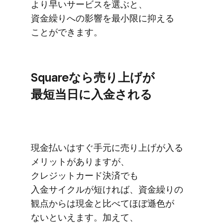
より​早い​サービスを​選ぶと、​
資金繰りへの​影響を​最小限に​抑える​
ことができます。
Squareなら​売り上げが​
最短当日に​入金される
現金払いは​すぐ​手元に​売り上げが​入る​
メリットが​ありますが、​
クレジットカード決済でも​
入金サイクルが​短ければ、​資金繰りの​
観点からは​現金と​比べて​ほぼ遜色が​
ないと​いえます。​加えて、​