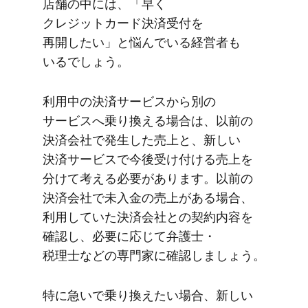
店舗の​中には、​「早く​
クレジットカード決済受付を​
再開したい」と​悩んでいる​経営者も​
いるでしょう。
利用中の​決済サービスから​別の​
サービスへ​乗り換える​場合は、​以前の​
決済会社で​発生した売上と、​新しい​
決済サービスで​今後受け付ける​売上を​
分けて​考える​必要が​あります。​以前の​
決済会社で​未入金の​売上が​ある​場合、​
利用していた​決済会社との​契約内容を​
確認し、​必要に​応じて​弁護士・
税理士などの​専門家に​確認しましょう。
特に​急いで​乗り換えたい​場合、​新しい​