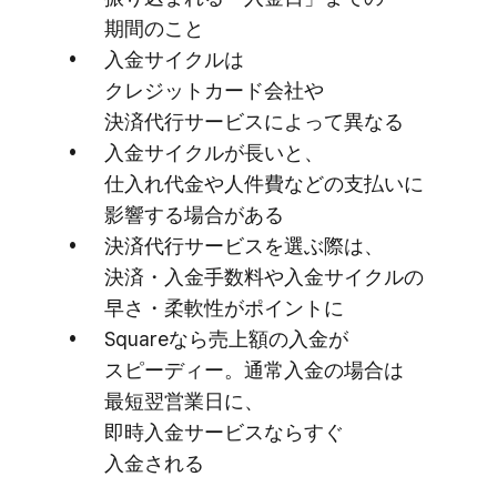
期間の​こと
入金サイクルは​
クレジットカード会社や​
決済代行サービスに​よって​異なる
入金サイクルが​長いと、​
仕入れ代金や​人件費などの​支払いに​
影響する​場合が​ある
決済代行サービスを​選ぶ際は、​
決済・​入金手​数料や​入金サイクルの​
早さ・​柔軟性が​ポイントに
Squareなら売上額の​入金が​
スピーディー。​通常入金の​場合は​
最短翌営業日に、​
即時入金サービスなら​すぐ​
入金される