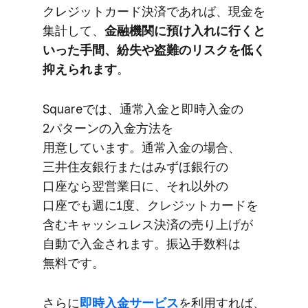
クレジットカード決済で​あれば、​現金を​
集計して、
​金融機関に​預け入れに​行くと​
いった​手間、​紛失や​盗難の​リスクを​低く​
抑えられます
。
Squareでは、​通常入金と​即時入金の​
2パターンの​入金方​法を​
用意しています。​通常入金の​場合、​
三井住友銀行または​みずほ銀行の​
口座なら​翌営業日に、​それ以外の​
口座でも​週に​1度、​クレジットカードを​
含むキャッシュレス決済の​売り上げが​
自動で​入金されます。​振込手数料は​
無料です。
さらに
​即時入金サービス
を​利用すれば、​