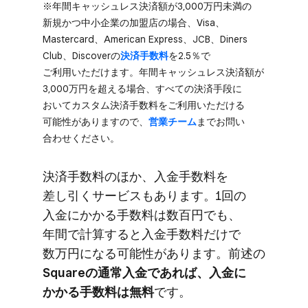
※年間キャッシュレス決済額が​3,000万円未満の​
新規かつ中小企業の​加盟店の​場合、​Visa、​​
Mastercard、​​American Express、​​JCB、​​Diners
Club、​​Discoverの
​決済手数料
を​2.5％で​
ご利用いただけます。​年間キャッシュレス決済額が​
3,000万円を​超える​場合、​すべての​決済手段に​
おいて​カスタム決済手数料を​ご利用いただける​
可能性が​ありますので、
​営業チーム
まで​お問い​
合わせください。
決済手数料の​ほか、​入金手数料を​
差し引く​サービスも​あります。​1回の​
入金に​かかる​手数料は​数百円でも、​
年間で​計算すると​入金手数料だけで​
数万円に​なる​可能性が​あります。​前述の
Squareの​通常入金で​あれば、​入金に​
かかる​手数料は​無料
です。