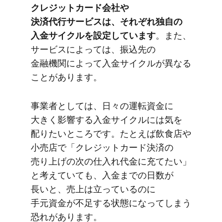
クレジットカード会社や​
決済代行サービスは、​それぞれ独自の​
入金サイクルを​設定しています
。​また、​
サービスに​よっては、​振込先の​
金融機関に​よって​入金サイクルが​異なる​
ことがあります。
事業者と​しては、​日々の​運転資金に​
大きく​影響する​入金サイクルには​気を​
配りたい​ところです。​たとえば​飲食店や​
小売店で​「クレジットカード決済の​
売り上げの​次の​仕入れ代金に​充てたい」
と​考えていても、​入金までの​日数が​
長いと、​売上は​立っているのに​
手元資金が​不足する​状態に​なってしまう​
恐れが​あります。