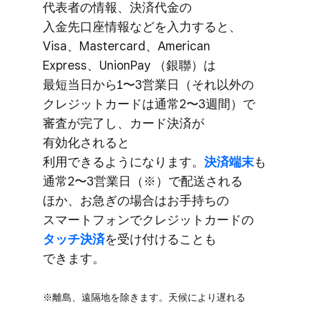
代表者の​​情報、​​決済代金の​​
入金先口座情報などを​入力すると、​​
Visa、​​Mastercard、​​American
Express、​UnionPay ​（銀聯）は​​
最短当日から​1〜3営業日​（それ以外の​
クレジットカードは​通常​2〜3週間）で​
審査が​​完了し、​カード決済が​
有効化されると​
利用できるようになります。
​決済端末
も​
通常2〜3営業日​（※）で​配送される​
ほか、​お急ぎの​場合は​お手持ちの​
スマートフォンで​クレジットカードの
タッチ決済
を​受け付ける​ことも​
できます。
※離島、​遠隔地を​除きます。​天候に​より​遅れる​