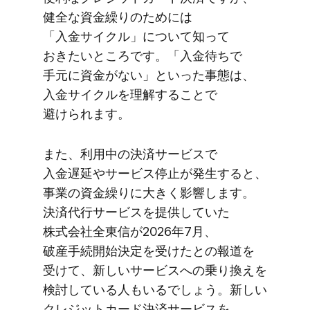
健全な​資金繰りの​ためには​
「入金サイクル」に​ついて​知って​
おきたい​ところです。​「入金待ちで​
手元に​資金が​ない」と​いった​事態は、​
入金サイクルを​理解する​ことで​
避けられます。
また、​利用中の​決済サービスで​
入金遅延や​サービス停止が​発生すると、​
事業の​資金繰りに​大きく​影響します。​
決済代行サービスを​提供していた​
株式会社全東​信が​2026年7月、​
破産手続開始決定を​受けたとの​報道を​
受けて、​新しい​サービスへの​乗り換えを​
検討している​人も​いるでしょう。​新しい​
クレジットカード決済サービスを​