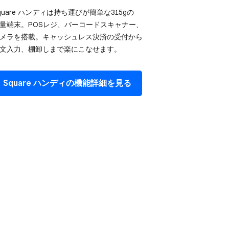
quare ハンディは​持ち運びが​簡単な​315gの​
量端末。​POSレジ、​バーコードスキャナー、​
メラを​搭載。​キャッシュレス決済の​受付から​
文入力、​棚卸しまで​楽に​こなせます。
Square ハンディの​機能詳細を​見る