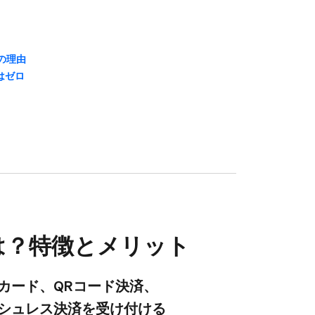
の​理由
​ゼロ
？​特徴と​メリット
カード、​QRコード決済、​
シュレス決済を​受け付ける​