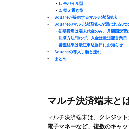
・
1. モバイル型
・
2. 据え​置き型
Squareが​提供する​マルチ決済端末
Squareの​マルチ決済端末が​選ばれる​3つ
・
初期費用は​端末代金のみ、​月額固定費は
・
決済方​法問わず、​入金は​最短翌営業日
・
審査結果は​最短申込当日に​お知らせ
Squareの​導入手順と​流れ
まとめ
マルチ決済端末とは
マルチ決済端末は、
​クレジット
電子マネーなど、​複数の​キャッ