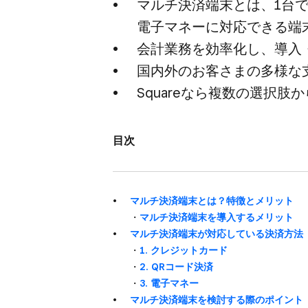
マルチ決済端末とは、​1台
電子マネーに​対応できる​端
会計業務を​効率化し、​導入
国内外の​お客さまの​多様な​
Squareなら​複数の​選択
目次
マルチ決済端末とは？​特徴と​メリット
・
マルチ決済端末を​導入する​メリット
マルチ決済端末が​対応している​決済方​法
・
1. クレジットカード
・
2. QRコード決済
・
3. 電子マネー
マルチ決済端末を​検討する​際の​ポイント