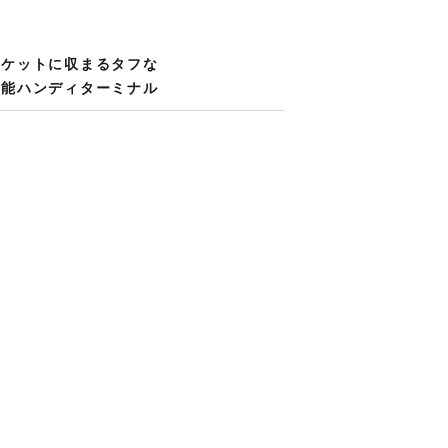
ケットに​収まる​タフな​
万能ハンディターミナル