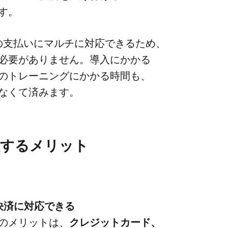
です。
​支払いに​マルチに​対応できる​ため、​
必要が​ありません。​導入に​かかる​
の​トレーニングに​かかる​時間も、​
少なくて​済みます。
する​メリット
決済に​対応できる
の​メリットは、
​クレジットカード、​