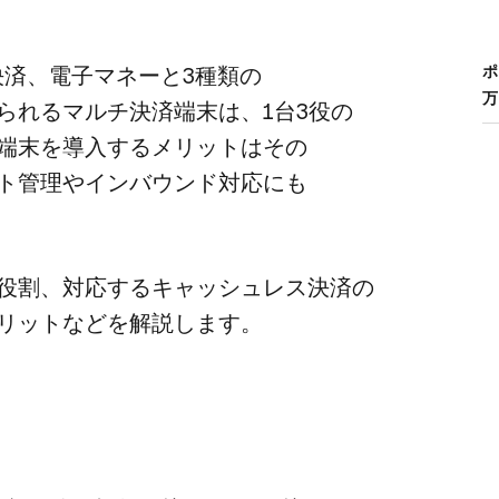
済、​電子マネーと​3種類の
ポ
られる​マルチ決済端末は、​1台3役の​
末を​導入する​メリットは​その​
ト管理や​インバウンド対応にも​
​役割、​対応する​キャッシュレス決済の​
​メリットなどを​解説します。
ト