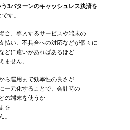
いう​3パターンの​キャッシュレス決済を​
ことです。
場合、​導入する​サービスや​端末の​
支払い、​不具合への​対応などが​個々に​
どに​違いが​あれば​ある​ほど​
いえません。
ら​運用まで​効率性の​良さが​
​一元化する​ことで、​会計時の​
の​端末を​使うか​
を​
ん。