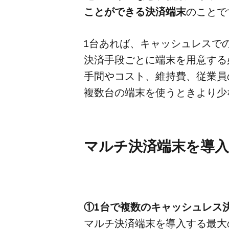
ことができる​決済端末
の​こと
1台​あれば、​キャッシュレスでの
決済手段ごとに​端末を​用意する​
手間や​コスト、​維持費、​従業員
複数台の​端末を​使う​ときより​
マルチ決済端末を​導入
①1台で​複数の​キャッシュレス
マルチ決済端末を​導入する​最大