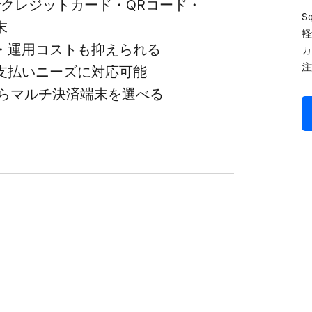
で​クレジットカード・QRコード・
S
末
軽
・運用コストも​抑えられる
カ
注
支払い​ニーズに​対応可能
肢から​マルチ決済端末を​選べる