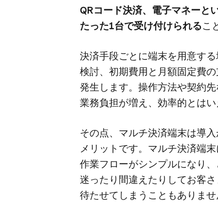
QRコード決済、​電子マネーと​
たった​1台で​受け付けられる
​
決済手段ごとに​端末を​用意する​
検討、​初期費用と​月額固定費の​
発生します。​操作方​法や​契約先な
業務負担が​増え、​効率的とは​
その点、​マルチ決済端末は​導入か
メリットです。​マルチ決済端末に
作業フローが​シンプルに​なり、​ど
迷ったり間違えたりしてお客さま
待たせてしまうこともありませ