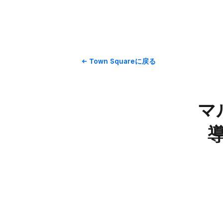
Town Squareに​戻る
マ