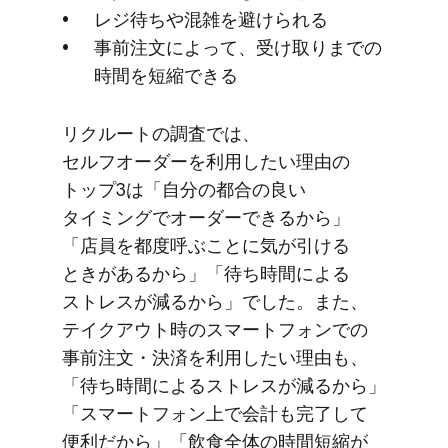
レジ待ちや​混雑を​避けられる
事前注文に​よって、​受け取りまでの​
時間を​短縮できる
リクルートの​調査では、​
セルフオーダーを​利用したい​理由の​
トップ3は​「自分の​都合の​良い​
タイミングで​オーダーできるから」​
「店員を​都度呼ぶことに​気が​引ける​
ときが​あるから」​「待ち時間に​よる​
ストレスが​減るから」でした。​また、​
テイクアウト時の​スマートフォンでの​
事前注文・決済を​利用したい​理由も、​
「待ち時間に​よる​ストレスが​減るから」​
「スマートフォン上で​会計も​完了して​
便利だから」​「飲食全体の​時間短縮が​