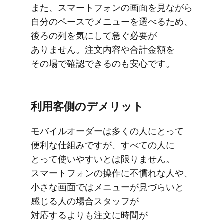
また、​スマートフォンの​画面を​見ながら​
自分の​ペースで​メニューを​選べる​ため、​
後ろの​列を​気に​して​急ぐ​必要が​
ありません。​注文内容や​合計金額を​
その場で​確認できるのも​安心です。
利用客側の​デメリット
モバイルオーダーは​多くの​人に​とって​
便利な​仕組みですが、​すべての​人に​
とって​使いやすいとは​限りません。​
スマートフォンの​操作に​不慣れな​人や、​
小さな​画面では​メニューが​見づらいと​
感じる​人の​場合スタッフが​
対応するよりも​注文に​時間が​