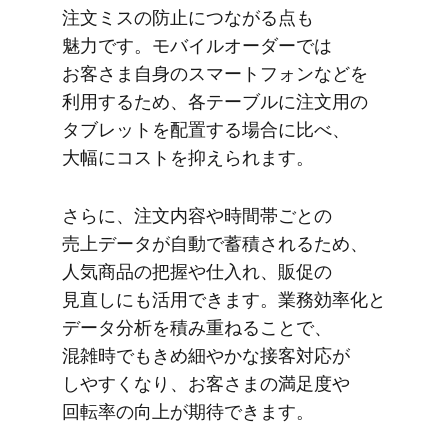
注文ミスの​防止に​つながる​点も​
魅力です。​モバイルオーダーでは​
お客さま自身の​スマートフォンなどを​
利用する​ため、​各テーブルに​注文用の​
タブレットを​配置する​場合に​比べ、​
大幅に​コストを​抑えられます。
さらに、​注文内容や​時間帯ごとの​
売上データが​自動で​蓄積される​ため、​
人気商品の​把握や​仕入れ、​販促の​
見直しにも​活用できます。​業務効率化と​
データ分析を​積み重ねる​ことで、​
混雑時で​も​きめ細やかな​接客対応が​
しやすくなり、​お客さまの​満足度や​
回転率の​向上が​期待できます。