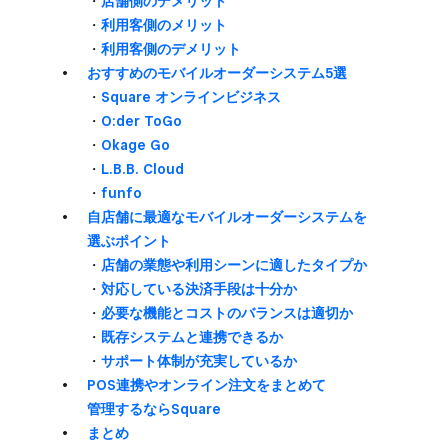
・
店舗側の​デメリット
・
利用客側の​メリット
・
利用客側の​デメリット
おすすめの​​モバイルオーダーシステム5選
・
Square オンラインビジネス
・
O:der ToGo
・
Okage Go
・
L.B.B. Cloud
・
funfo
自店舗に​最適な​モバイルオーダーシステムを​
選ぶポイント
・
店舗の​業態や​利用シーンに​適した​タイプか
・
​対応している​決済手段は​十分か
・
必要な​機能と​コストの​バランスは​適切か
・
既存システムと​連携できるか
・
サポート体制が​充実しているか
POS連携や​オンライン注文を​まとめて​
管理するなら​Square
まとめ