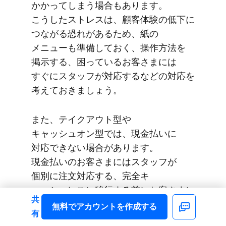
かかってしまう​場合も​あります。​
こうした​ストレスは、​顧客体験の​低下に​
つながる​恐れが​ある​ため、​紙の​
メニューも​準備しておく、​操作方​法を​
掲示する、​困っている​お客さまには​
すぐに​スタッフが​対応するなどの​対応を​
考えて​おきましょう。
また、​テイクアウト型や​
キャッシュオン型では、​現金払いに​
対応できない​場合が​あります。​
現金払いの​お客さまには​スタッフが​
個別に​注文対応する、​完全キ​
ャッシュレスに​移行する​前に​お客さまに​
共
お知らせするなど、​顧客層に​合わせて​
無料で​アカウントを​作成する
Facebook
有
工夫が​必要に​なるでしょう。