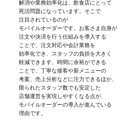
解消や業務効率化は、​飲食店に​とって​
死活問題に​なっています。​そこで​
注目されているのが​
モバイルオーダーです。​お客さま​自身が​
注文や​決済を​行う​仕組みを​導入する​
ことで、​注文対応や​会計業務を​
効率化でき、​スタッフの​負担を​大きく​
軽減できます。​時間に​余裕が​できる​
ことで、​丁寧な​接客や​新メニューの​
考案、​売上分析などに​注力できる​ほか、​
限られた​スタッフ数でも​安定した​
店舗運営を​実現しやすくなる​点が、​
モバイルオーダーの​導入が​進んでいる​
理由です。