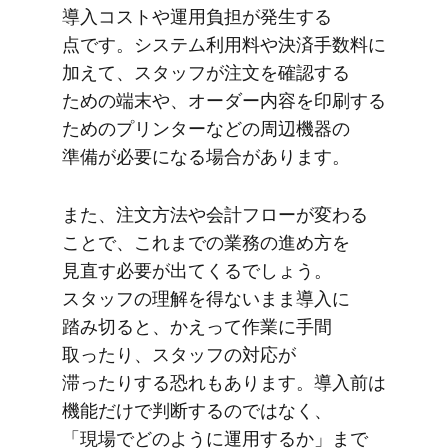
導入コストや​運用負担が​発生する​
点です。​システム利用料や​決済手数料に​
加えて、​スタッフが​注文を​確認する​
ための​端末や、​オーダー内容を​印刷する​
ための​プリンターなどの​周辺機器の​
準備が​必要になる​場合が​あります。
また、​注文方​法や​会計フローが​変わる​
ことで、​これまでの​業務の​進め方を​
見直す必要が​出てくるでしょう。​
スタッフの​理解を​得ないまま​導入に​
踏み切ると、​かえって​作業に​手間​
取ったり、​スタッフの​対応が​
滞ったりする​恐れも​あります。​導入前は​
機能だけで​判断するのではなく、​
「現場で​どのように​運用するか」まで​