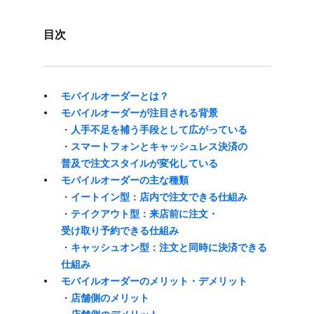
目次
モバイルオーダーとは？
モバイルオーダーが​注目される​背景
・
​人手不足を​補う​手段と​して​広がっている
・
スマートフォンと​キャッシュレス決済の​
普及で​注文スタイルが​変化している
モバイルオーダーの​主な​種類
・
イートイン型：店内で​注文できる​仕組み
・
テイクアウト型：来店前に​注文・
受け取り予約できる​仕組み
・
キャッシュオン型：注文と​同時に​決済できる​
仕組み
モバイルオーダーの​メリット・デメリット
・
店舗側の​メリット