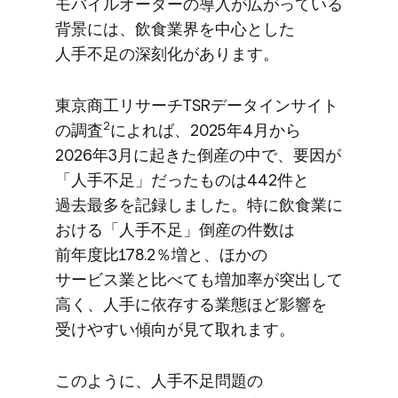
モバイルオーダーの​導入が​広がっている​
背景には、​飲食業界を​中心とした​
人手不足の​深刻化が​あります。
東京商工リサーチTSRデータインサイト
2
の​調査
に​よれば、​2025年4月から​
2026年3月に​起きた​倒産の​中で、​要因が​
「人手不足」だった​ものは​442件と​
過去最多を​記録しました。​特に​飲食業に​
おける​「人手不足」​倒産の​件数は​
前年度比178.2％増と、​ほかの​
サービス業と​比べても​増加率が​突出して​
高く、​人手に​依存する​業態ほど​影響を​
受けやすい​傾向が​見て​取れます。
このように、​人手不足問題の​