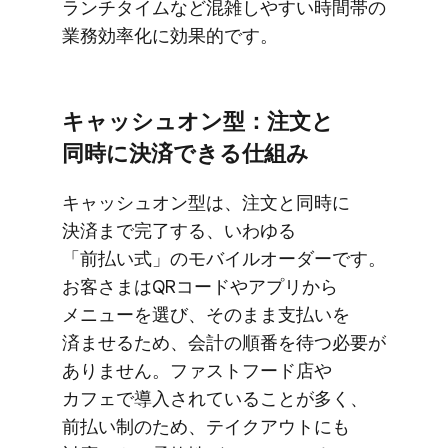
ランチタイムなど​混雑しやすい​時間帯の​
業務効率化に​効果的です。
キャッシュオン型：注文と​
同時に​決済できる​仕組み
キャッシュオン型は、​注文と​同時に​
決済まで​完了する、​いわゆる​
「前払い式」の​モバイルオーダーです。​
お客さまは​QRコードや​アプリから​
メニューを​選び、​そのまま​支払いを​
済ませる​ため、​会計の​順番を​待つ必要が​
ありません。​ファストフード店や​
カフェで​導入されている​ことが​多く、​
前払い制の​ため、​テイクアウトにも​