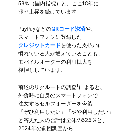
58％​（国内指標）と、​ここ10年に​
渡り上昇を​続けています。
PayPayなどの
​QRコード決済
や、​
スマートフォンに​登録した
クレジットカード
を​使った​支払いに​
慣れている​人が​増えている​ことも、​
モバイルオーダーの​利用拡大を​
後押ししています。
1
前述の​リクルートの​調査
に​よると、​
外食時に​自身の​スマートフォンで​
注文する​セルフオーダーを​今後​
「ぜひ利用したい」​「やや​利用したい」
と​答えた​人の​合計は​全体の​52.5％と、​
2024年の​前回調査から​