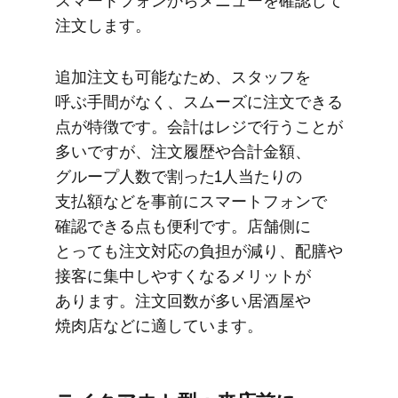
スマートフォンから​メニューを​確認して​
注文します。
追加注文も​可能な​ため、​スタッフを​
呼ぶ手間が​なく、​スムーズに​注文できる​
点が​特徴です。​会計は​レジで​行うことが​
多いですが、​注文履歴や合計金額、​
グループ人数で​割った​1人​当たりの​
支払額などを​事前に​スマートフォンで​
確認できる​点も​便利です。​店舗側に​
とっても​注文対応の​負担が​減り、​配膳や​
接客に​集中しやすくなる​メリットが​
あります。​注文回数が​多い​居酒屋や​
焼肉店などに​適しています。