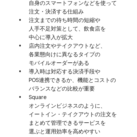
自身の​スマートフォンなどを​使って​
注文・決済する​仕組み
注文までの​待ち時間の​短縮や​
人手不足対策と​して、​飲食店を​
中心に​導入が​拡大
店内注文や​テイクアウトなど、​
各業態向けに​異なる​タイプの​
モバイルオーダーが​ある
導入時は​対応する​決済手段や​
POS連携できるか、​機能と​コストの​
バランスなどの​比較が​重要
Square
オンラインビジネスのように、​
イートイン・テイクアウトの​注文を​
まとめて​管理できる​サービスを​
選ぶと​運用効率を​高めやすい