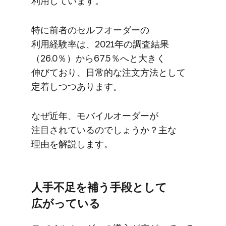
利用しています。
特に​前者の​セルフオーダーの​
利用経験率は、​2021年の​調査結果​
（26.0％）から​67.5％へと​大きく​
伸びており、​日常的な​注文方​法と​して​
定着しつつあります。
なぜ​近年、​モバイルオーダーが​
注目されているのでしょうか？​主な​
理由を​解説します。
人手不足を​補う​手段と​して​
広がっている