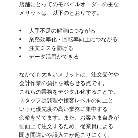
店舗に​とっての​モバイルオーダーの​主な​
メリットは、​以下の​とおりです。
人手不足の​解消に​つながる
業務効率化・回転率向上に​つながる
注文ミスを​防げる
データ活用が​できる
なかでも​大きいメリットは、​注文受付や​
会計作業の​負担を​減らせる​点です。​
これらの​業務を​デジタル化する​ことで、​
スタッフは​調理や​接客レベルの​向上と​
いった​優先度の​高い​業務に​集中する​
余裕を​持てます。​また、​お客さま​自身が​
画面上で​注文する​ため、​従業員に​よる​
聞き間違い​や​誤入力が​起こりにくく、​