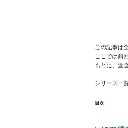
この​記事は​
ここでは​前回
もとに、​返
シリーズ一
目次
Squareで​受