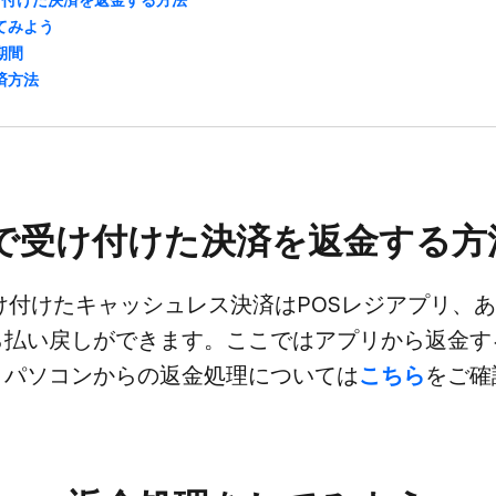
てみよう
期間
済方​法
eで​受け付けた​決済を​返金する​方
​受け付けた​キャッシュレス決済は​POSレジアプリ、​あ
払い​戻しが​できます。​ここでは​アプリから​返金する​
​パソコンからの​返金処理に​ついては
​こちら
を​ご