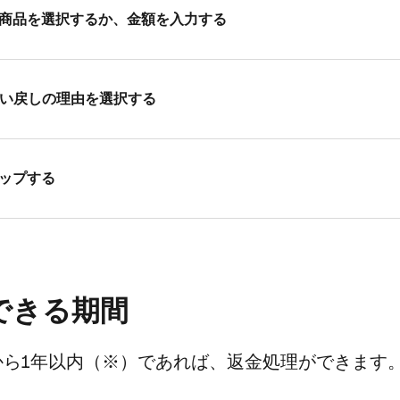
​商品を​選択するか、​金額を​入力する
払い​戻しの​理由を​選択する
​タップする
できる​期間
ら​1年以内​（※）で​あれば、​返金処理が​できます