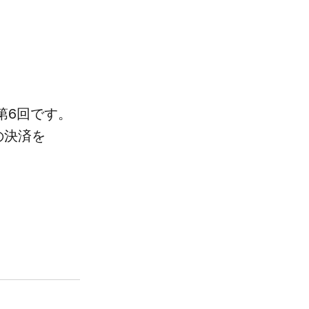
第6回です。​
​決済を​