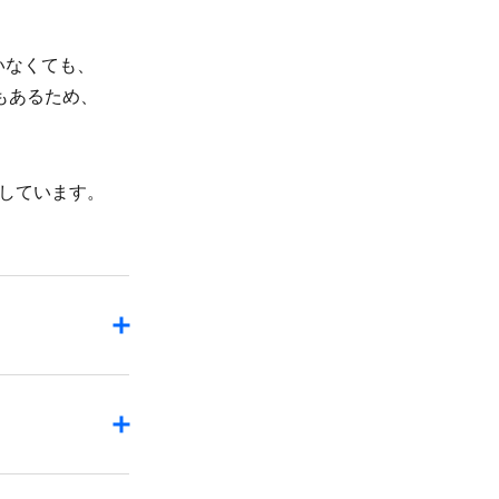
いなくても、​
​ある​ため、​
説明しています。