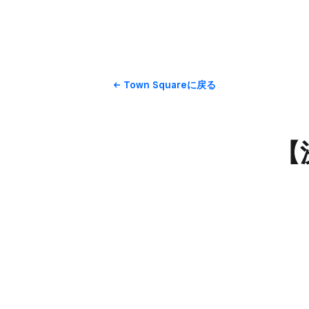
Town Squareに​戻る
【