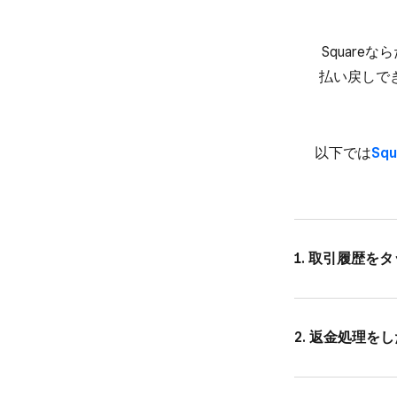
Square
払い​戻しでき
以下では
​S
1. 取引履歴を​
2. 返金処理を​