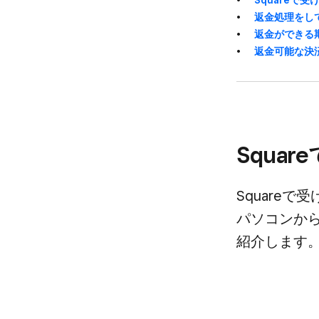
返金処理を​し
返金が​できる​
返金可能な​決
Squar
Squareで
パソコンから​
紹介します。