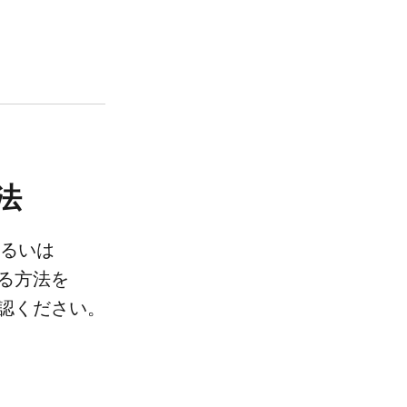
​法
るいは​
方​法を​
確認ください。