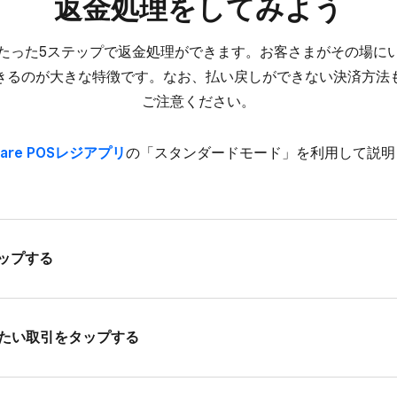
返金処理を​してみよう
ならたった​5ステップで​返金処理が​できます。​お客さまが​その​場に​
るのが​大きな​特徴です。​なお、​払い​戻しが​できない​決済方​法も
ご注意ください。
quare POSレジアプリ
の​​「スタンダードモード」を​​利用して​​
タップする
したい​取引を​タップする