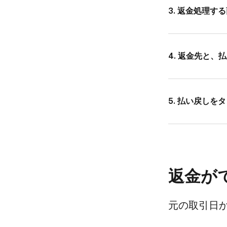
3. 返金処理する
4. 返金先と、​
5. 払い​戻しを
返金が​
元の​取引日か