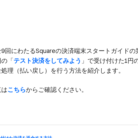
全9回に​わたる​Squareの​決済端末スタートガイドの​
の​「
テスト決済を​してみよう
」で​受け付けた​1円の
金処理​（払い戻し）を​行う方​法を​紹介します。
覧は
​こちら
から​ご確認ください。
け付けた​決済を​返金する​方​法