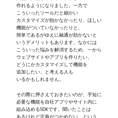
作れるようになりました。​一方で​
こういった​ツールだと​細かい​
カスタマイズが​効かなかったり、​ほしい​
機能が​ついていなかったりと、​
簡単であるが​ゆえに​融通が​効かないと​
いう​デメリットも​あります。​なかには​
こういった​悩みを​解消する​ため、​一から​
ウェブサイトや​アプリを​作りたい、​
どうにか​カスタマイズして​機能を​
追加したい、と​考える​人も​
いるかもしれません。
その​際に​押さえて​おきたいのが、​手短に​
必要な​機能を​自社アプリや​サイト内に​
組み込める​SDKです。​聞いた​ことは​
あるけれど定義が​つかめない、と​いう​