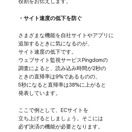
役割を​お伝えします。
・サイト速度の​低下を​防ぐ
さまざまな​機能を​自社サイトや​アプリに​
追加する​ときに​気に​なるのが、​
サイト速度の​低下です。​
ウェブサイト監視サービスPingdomの​
調査に​よると、​読み込み時間が​2秒の​
ときの​直帰率は​9%である​ものの、​
5秒に​なると​直帰率は​38%に​上がると​
発表しています。
ここで​例と​して、​ECサイトを​
立ち上げるとしましょう。​そこには​
必ず決済の​機能が​必要と​なります。​