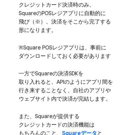
クレジットカード決済時のみ、​
Squareの​POSレジアプリに​自動的に​
飛び​（※）、​決済を​そこから​完了する​
形に​なります。
※Square POSレジアプリは、​事前に​
ダウンロードしておく​必要が​あります
一方で​Squareの​決済SDKを​
取り入れると、​APIのように​アプリ間を​
行き来する​ことなく、​自社の​アプリや​
ウェブサイト内で​決済が​完結します。
また、​Squareが​提供する​
クレジットカードの​決済機能は​
もちろんの​こと、
​Squareデータ
と​