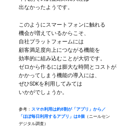
出なかったようです。
このように​スマートフォンに​触れる​
機会が​増えているから​こそ、​
自社プラットフォームには​
顧客満足度向上に​つながる​機能を​
効率的に​組み込むことが​大切です。​
ゼロから​作るには​膨大な​時間と​コストが​
かかってしまう​機能の​導入には、​
ぜひSDKを​利用してみては​
いかがでしょうか。
参考：
スマホ利用は​約8割が​「アプリ」から​／​
「ほぼ毎日​利用する​アプリ」は​8個
​（ニールセン
デジタル調査）