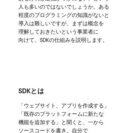
人も​多いのではないでしょうか。​ある​
程度の​プログラミングの​知識が​ないと​
導入は​難しいですが、​まずは​概念を​
理解して​おきたいと​いう​事業者に​
向けて、​SDKの​仕組みを​説明します。
SDKとは
「ウェブサイト、​アプリを​作成する」​
「既存の​プラットフォームに​新たな​
機能を​追加する」と​聞くと、​一から​
ソースコードを​書き、​自分で​