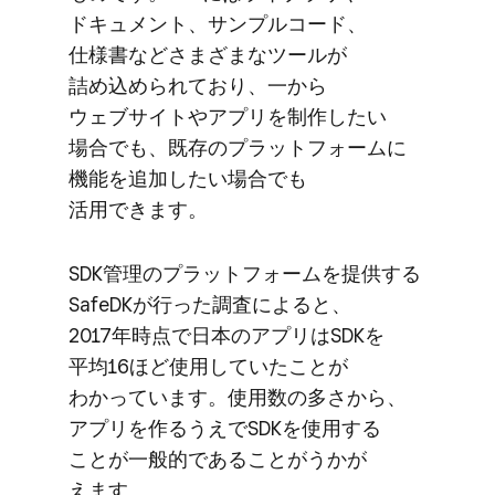
ドキュメント、​サンプルコード、​
仕様書などさまざまな​ツールが​
詰め込められており、​一から​
ウェブサイトや​アプリを​制作したい​
場合でも、​既存の​プラットフォームに​
機能を​追加したい​場合でも​
活用できます。
SDK管理の​プラットフォームを​提供する​
SafeDKが​行った​調査に​よると、​
2017年時点で​日本の​アプリは​SDKを​
平均16ほど​使用していた​ことが​
わかっています。​使用数の​多さから、​
アプリを​作るうえで​SDKを​使用する​
ことが​一般的である​ことがうかが​
えます。