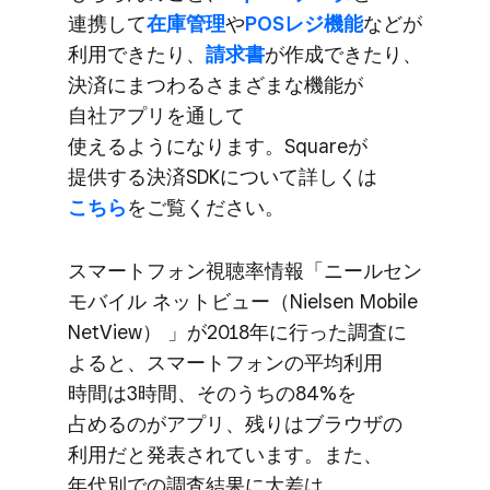
連携して
​在庫管理
や
​POSレジ機能
などが​
利用​できたり、
​請求書
が​作成できたり、​
決済に​まつわるさまざまな​機能が​
自社アプリを​通して​
使えるようになります。​Squareが​
提供する​決済SDKに​ついて​詳しくは
こちら
を​ご覧ください。
スマートフォン視聴率情報​「ニールセン
モバイル ネットビュー​（Nielsen Mobile
NetView）​ 」が​2018年に​行った​調査に​
よると、​スマートフォンの​平均利用​
時間は​3時間、​そのうちの​84%を​
占めるのが​アプリ、​残りは​ブラウザの​
利用だと​発表されています。​また、​
年代別での​調査結果に​大差は​