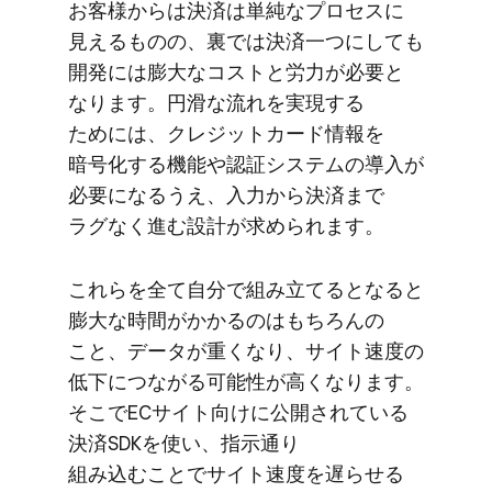
お客様からは​決済は​単純な​プロセスに​
見える​ものの、​裏では​決済​一つに​しても​
開発には​膨大な​コストと​労力が​必要と​
なります。​円滑な​流れを​実現する​
ためには、​クレジットカード情報を​
暗号化する​機能や​認証システムの​導入が​
必要に​なるうえ、​入力から​決済まで​
ラグなく​進む設計が​求められます。
これらを​全て​自分で​組み立てると​なると​
膨大な​時間が​かかるのは​もちろんの​
こと、​データが​重くなり、​サイト速度の​
低下に​つながる​可能性が​高くなります。​
そこで​ECサイト向けに​公開されている​
決済SDKを​使い、​指示通り​
組み込むことで​サイト速度を​遅らせる​