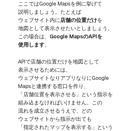
ここでは​Google Mapsを​例に​挙げて​
説明しましょう。​たとえば​
ウェブサイト内に
​店舗の​位置だけ
を​
地図と​して​表示させたいとしましょう。​
この​場合は、
​Google Mapsの​APIを​
使用します
。
APIで​店舗の​位置だけを​地図と​して​
表示させる​ためには、​
ウェブサイトなりアプリなりに​Google
Mapsと​連携する​窓口を​作り、​
「店舗位置を​表示させる」と​いう​指示を​
組み込まなければいけません。​この​
流れを​成立させるうえで、​どの​
ウェブサイトから​指示が​出ても​
「指定された​マップを​表示する」と​いう​