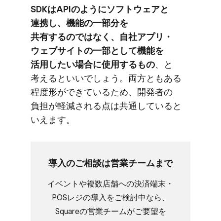
SDKは​APIのように​ソフトウェアと​
連携し、​機能の​一部​分を​
共有するのではなく、​自社アプリ・
ウェブサイトの​一部と​して​機能を​
活用したい​場合に​使用する​もの
、と​
考えると​いいでしょう。​両方ともある​
程度形が​できている​ため、​開発者の​
負担が​軽減される​点は​共通していると​
いえます。
導入の​ご相談は​営業チームまで
イベントや​複数店舗への​決済端末・
POSレジの​導入を​ご検討中なら、​
Squareの​営業チームが​ご要望を​