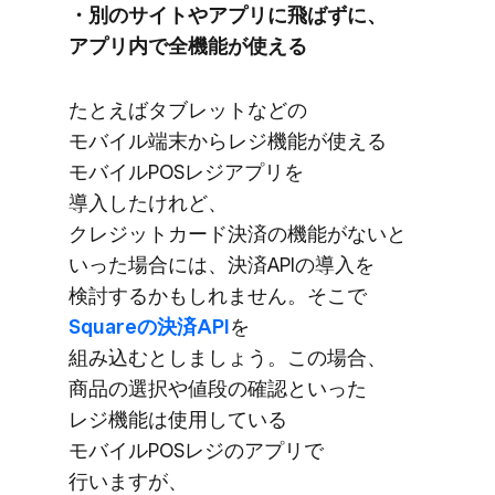
・別の​サイトや​アプリに​飛ばずに、​
アプリ内で​全機能が​使える
た​とえば​タブレットなどの​
モバイル端末から​レジ機能が​使える​
モバイルPOSレジアプリを​
導入したけれど、​
クレジットカード決済の​機能が​ないと​
いった​場合には、​決済APIの​導入を​
検討するかもしれません。​そこで
Squareの​決済API
を​
組み込むとしましょう。​この​場合、​
商品の​選択や​値段の​確認と​いった​
レジ機能は​使用している​
モバイルPOSレジの​アプリで​
行いますが、​