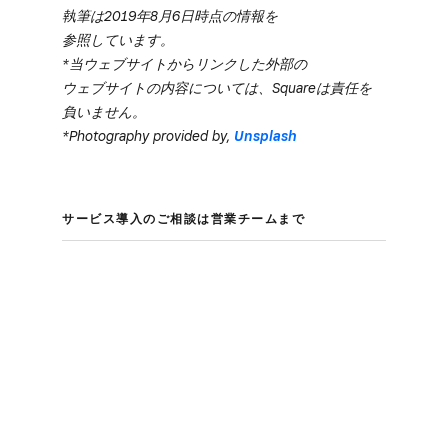
執筆は​2019年8月6日時点の​情報を​
参照しています。
*当ウェブサイトから​リンクした​外部の​
ウェブサイトの​内容に​ついては、​Squareは​責任を​
負いません。
*Photography provided by,
Unsplash
サービス導入の​ご相談は​営業チームまで