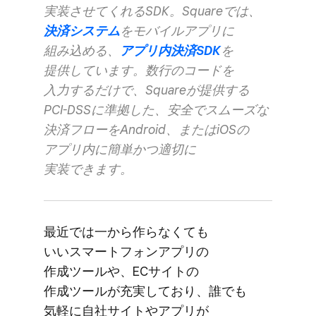
実装させてくれる​SDK。​Squareでは、
決済システム
を​モバイルアプリに​
組み込める、
​アプリ内決済SDK
を​
提供しています。​数行の​コードを​
入力するだけで、​Squareが​提供する​
PCI-DSSに​準拠した、​安全で​スムーズな​
決済フローを​Android、​または​iOSの​
アプリ内に​簡単かつ適切に​
実装できます。
最近では​一から​作らなくても​
いいスマートフォンアプリの​
作成ツールや、​ECサイトの​
作成ツールが​充実しており、​誰でも​
気軽に​自社サイトや​アプリが​