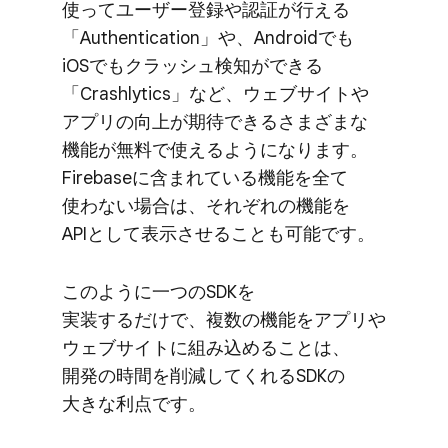
使って​ユーザー登録や​認証が​行える​
「Authentication」や、​Androidでも​
iOSでも​クラッシュ検知が​できる​
「Crashlytics」など、​ウェブサイトや​
アプリの​向上が​期待できるさまざまな​
機能が​無料で​使えるようになります。​
Firebaseに​含まれている​機能を​全て​
使わない​場合は、​それぞれの​機能を​
APIと​して​表示させる​ことも​可能です。
このように​一つの​SDKを​
実装するだけで、​複数の​機能を​アプリや​
ウェブサイトに​組み込める​ことは、​
開発の​時間を​削減してくれる​SDKの​
大きな​利点です。