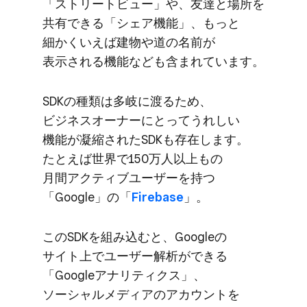
「ストリートビュー」や、​友達と​場所を​
共有できる​「シェア機能」、​もっと​
細かく​いえば​建物や​道の​名前が​
表示される​機能なども​含まれています。
SDKの​種類は​多岐に​渡る​ため、​
ビジネスオーナーに​とってうれしい​
機能が​凝縮された​SDKも​存在します。​
たとえば​世界で​150万人以上​もの​
月間アクティブユーザーを​持つ​
「Google」の​「
Firebase
」。
この​SDKを​組み込むと、​Googleの​
サイト上で​ユーザー解析が​できる​
「Googleアナリティクス」、​
ソーシャルメディアの​アカウントを​