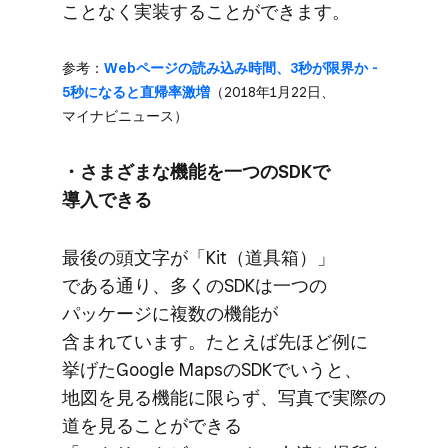
ことなく​実装する​ことができます。
参考：
Webページの​読み込み時間、​3秒が​限界か​ -
5秒に​なると​直帰率激増
​（2018年1月22日、​
マイナビニュース）
・さまざまな​機能を​一つの​SDKで​
導入できる
最後の​頭文字が​「Kit​（道具箱）」
である​通り、​多くの​SDKは​一つの​
パッケージに​複数の​機能が​
含まれています。​たとえば​先ほど例に​
挙げた​Google Mapsの​SDKで​いうと、​
地図を​見る​機能に​限らず、​写真で​実際の​
道を​見る​ことができる​