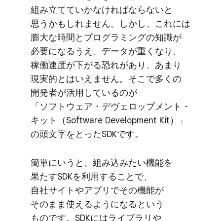
組み立てていかなければならないと​
思うかもしれません。​しかし、​これには​
膨大な​時間と​プログラミングの​知識が​
必要に​なるうえ、​データが​重くなり、​
稼働速度が​下がる​恐れが​あり、​あまり​
現実的とは​いえません。​そこで​多くの​
開発者が​活用しているのが​
「ソフトウェア・デヴェロップメント・
キット​（Software Development Kit）」
の​頭文字を​とった​SDKです。
簡単に​いうと、​組み込みたい​機能を​
果たすSDKを​利用する​ことで、​
自社サイトや​アプリで​その機能が​
そのまま​使えるようになると​いう​
ものです。​SDKには​ライブラリや​