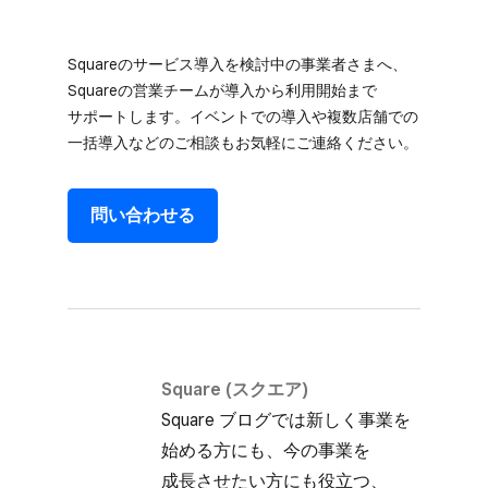
Squareの​サービス導入を​検討中の​事業者さまへ、​
Squareの​営業チームが​導入から​利用開始まで​
サポートします。​イベントでの​導入や​複数店舗での​
一括導入などの​ご相談も​お気軽に​ご連絡ください。
問い​合わせる
Square (スクエア)
Square ブログでは​新しく​事業を​
始める方にも、​今の​事業を​
成長させたい方にも​役立つ、​