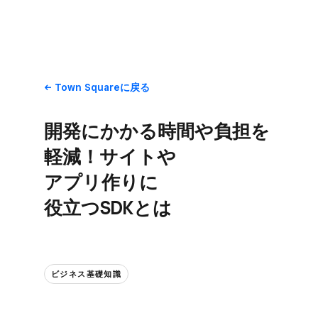
Town Squareに​戻る
開発に​かかる​時間や​負担を​
軽減！​サイトや​
アプリ作りに​
役立つSDKとは
ビジネス基礎知識