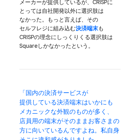
メーカーが​提供しているが、​CRISPに​
とっては​自社開発以外に​選択肢は​
なかった。​もっと​言えば、​その​
セルフレジに​組み込む
決済端末
も​
CRISPの​理念に​しっくりくる​選択肢は​
Squareしかなかったと​いう。
「国内の​決済サービスが​
提供している​決済端末は​いかにも​
メカニックな​外観の​ものが​多く、​
店員用の​端末が​そのまま​お客さまの​
方に​向いているんですよね。​私自身​
そこに​違和感が​ありました。​