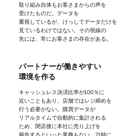
取り組み自体も​お客さまからの​声を​
受けた​ものだ。​データを​
重視しているが、​けっして​データだけを​
見ているわけではない。​その​視線の​
先には、​常に​お客さまの​存在が​ある。
パートナーが​働きやすい​
環境を​作る
キャッシュレス決済比率が​100％に​
近いことも​あり、​店舗では​レジ締めを​
行う​必要が​ない。​購買データが​
リアルタイムで​自動的に​集計される​
ため、​閉店後に​本社に​売り上げを​
報告すると​いった​業務も​ない。​21時に​