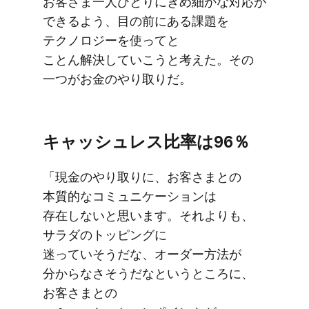
お客さま一人​ひとりに​きめ細かな​対応が​
できるよう、​目の前に​ある​課題を​
テクノロジーを​使ってと​
ことん解決していこうと​考えた。​その​
一つが​お金の​やり取りだ。
キャッシュレス比率は​96％
「現金の​やり​取りに、​お客さまとの​
本質的な​コミュニケーションは​
存在しないと​思います。​それよりも、​
サラダの​トッピングに​
迷っていそうだな、​オーダー方​法が​
分からなさそうだなと​いう​ところに、​
お客さまとの​