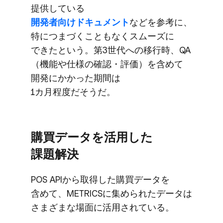
提供している
開発者向けドキュメント
などを​参考に、​
特に​つまづく​こともなく​スムーズに​
できたと​いう。​第3世代への​移行時、​QA​
（機能や​仕様の​確認・評価）を​含めて​
開発に​かかった​期間は​
1カ月程度だそうだ。
購買データを​活用した​
課題解決
POS APIから​取得した​購買データを​
含めて、​METRICSに​集められた​データは​
さまざまな​場面に​活用されている。