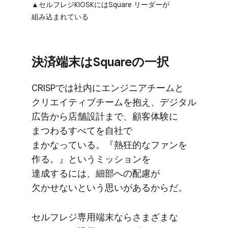
▲セルフレジKIOSKには​Square リーダーが​
組み込まれている
決済端末は​Squareの​一択
CRISPでは​社内に​エンジニアチームと​
クリエイティブチームを​抱え、​デジタル​
広告から​店舗設計まで、​顧客体験に​
まつわる​すべてを​自社で​
まかなっている。​『熱狂的な​ファンを​
作る。​』と​いう​ミッションを​
達成するには、​細部への​配慮が​
欠かせないと​いう​思いが​あるからだ。
セルフレジ専用端末ならさまざまな​