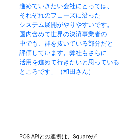
進めて​いきたい​会社に​とっては、​
それぞれの​フェーズに​沿った​
システム展開が​やりやすいです。​
国内含めて​世界の​決済事業者の​
中でも、​群を​抜いている​部分だと​
評価しています。​弊社も​さらに​
活用を​進めて​行きたいと​思っている​
ところです」​（和田さん）
POS APIとの​連携は、​Squareが​