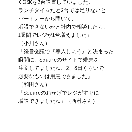
KIOSKを​2台設置していました。​
ランチタイムだと​2台では​足りないと​
パートナーから​聞いて、​
増設できないかと​社内で​相談したら、​
1週間で​レジが​1台増えました」​
（小川さん）
​「経営会議で​『導入しよう』と​決まった​
瞬間に、​Squareの​サイトで​端末を​
注文してましたね。​2、​3日くらいで​
必要な​ものは​用意できました」​
（和田さん）
​「Squareの​おかげで​レジが​すぐに​
増設できましたね」​（西村さん）