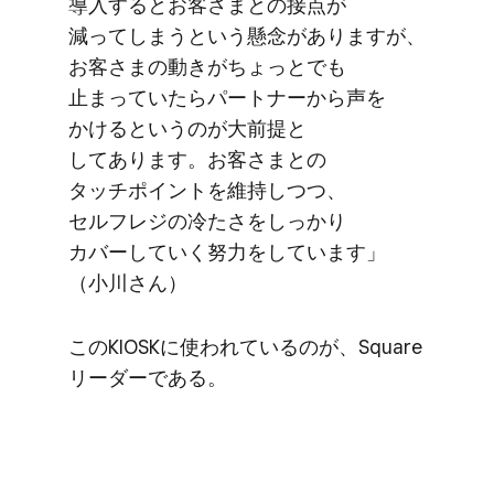
導入するとお客さまとの​接点が​
減ってしまうと​いう​懸念が​ありますが、​
お客さまの​動きが​ちょっと​でも​
止まっていたら​パートナーから​声を​
かけると​いうのが​大前提と​
してあります。​お客さまとの​
タッチポイントを​維持しつつ、​
セルフレジの​冷たさを​しっかり​
カバーしていく​努力を​しています」​
（小川さん）
この​KIOSKに​使われているのが、​Square
リーダーである。