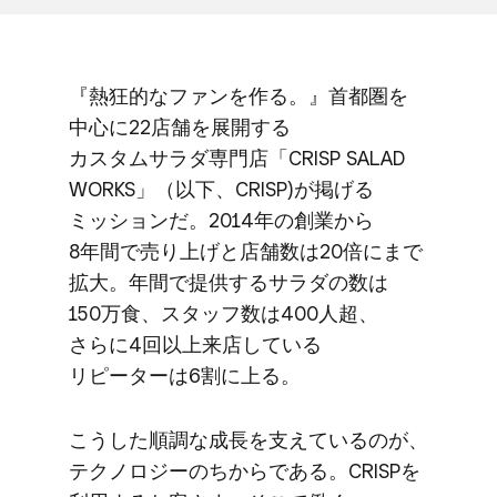
『熱狂的な​ファンを​作る。​』首都圏を​
中心に​22店舗を​展開する​
カスタムサラダ専門店​「CRISP SALAD
WORKS」​（以下、​CRISP)が​掲げる​
ミッションだ。​2014年の​創業から​
8年間で​売り上げと​店舗数は​20倍にまで​
拡大。​年間で​提供する​サラダの​数は​
150万食、​スタッフ数は​400人超、​
さらに​4回以上​来店している​
リピーターは​6割に​上る。
こうした​順調な​成長を​支えているのが、​
テクノロジーの​ちからである。​CRISPを​