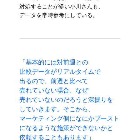
対処する​ことが​多い​小川さんも、​
データを​常時参考に​している。
「基本的には​対前週との​
比較データが​リアルタイムで​
出るので、​前週と​比べて​
売れていない​場合、​なぜ​
売れていないのだろうと​深掘りを​
していきます。​そこから、​
マーケティング側になにかブースト
に​なるような​施策が​できないかと​
依頼する​こともあります」​