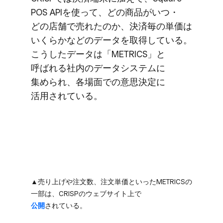
POS APIを​使って、​どの​商品が​いつ・
どの​店舗で​売れたのか、​決済毎の​単価は​
いくらかなどの​データを​取得している。​
こうした​データは​「METRICS」と​
呼ばれる​社内の​データシステムに​
集められ、​各場面での​意思決定に​
活用されている。
▲売り​上げや​注文数、​注文単価と​いった​METRICSの​
一部は、​CRISPの​ウェブサイト上で
公開
されている。