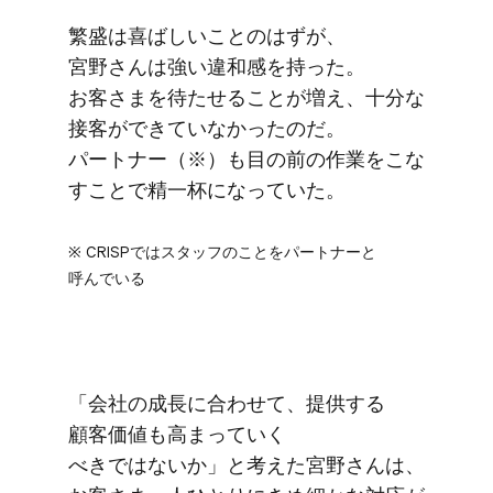
繁盛は​喜ばしい​ことのは​ずが、​
宮野さんは​強い​違和感を​持った。​
お客さまを​待たせる​ことが​増え、​十分な​
接客が​できていなかったのだ。​
パートナー​（※）も​目の前の​作業を​こな​
す​ことで​精一杯に​なっていた。
※ CRISPでは​スタッフの​ことを​パートナーと​
呼んでいる
「会社の​成長に​合わせて、​提供する​
顧客価値も​高まっていく​
べきではないか」と​考えた​宮野さんは、​