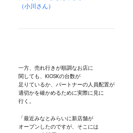
（小川さん）
一方、​売れ​行きが​順調な​お店に​
関しても、​KIOSKの​台数が​
足りているか、​パートナーの​人員配置が​
適切かを​確かめる​ために​実際に​見に​
行く。
「最近みなと​みらいに​新店舗が​
オープンしたのですが、​そこには​