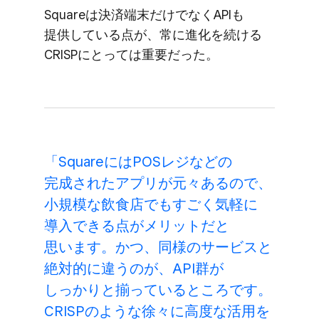
Squareは​決済端末だけでなく​APIも​
提供している​点が、​常に​進化を​続ける​
CRISPに​とっては​重要だった。
「Squareには​POSレジなどの​
完成された​アプリが​元々あるので、​
小規模な​飲食店でも​すごく​気軽に​
導入できる​点が​メリットだと​
思います。​かつ、​同様の​サービスと​
絶対的に​違うのが、​API群が​
しっかりと​揃っている​ところです。​
CRISPのような​徐々に​高度な​活用を​