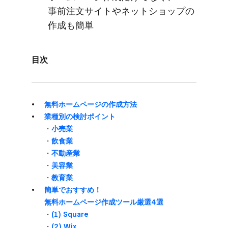
事前注文サイトや​ネットショップの​
作成も​簡単
目次
無料ホームページの​作成方​法
業種別の​検討ポイント
・
​小売業
・
飲食業
・
​不動産業
・
美容業
・
教育業
簡単で​おすすめ！​
無料ホームページ作成ツール厳選4選
・
(1) Square
・
(2) Wix