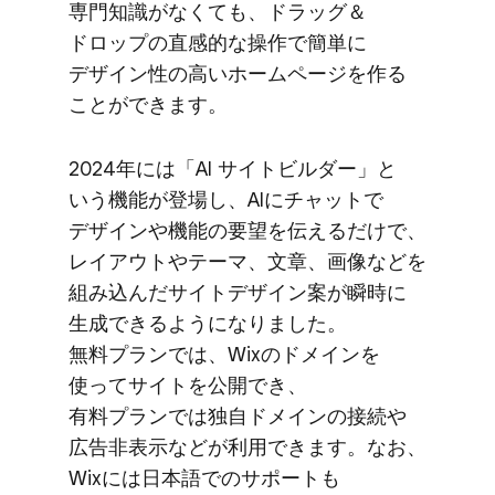
専門知識が​なくても、​ドラッグ＆
ドロップの​直感的な​操作で​簡単に​
デザイン性の​高い​ホームページを​作る​
ことができます。
2024年には​「AI サイトビルダー」と​
いう​機能が​登場し、​AIに​チャットで​
デザインや​機能の​要望を​伝えるだけで、​
レイアウトや​テーマ、​文章、​画像などを​
組み込んだ​サイトデザイン案が​瞬時に​
生成できるようになりました。​
無料プランでは、​Wixの​ドメインを​
使って​サイトを​公開でき、​
有料プランでは​独自ドメインの​接続や​
広告非​表示などが​利用できます。​なお、​
Wixには​日本語での​​サポートも​​