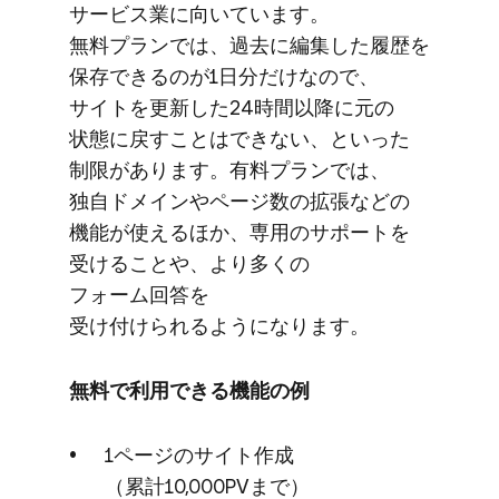
サービス業に​向いています。​
無料プランでは、​過去に​編集した​履歴を​
保存できるのが​1日分だけなので、​
サイトを​更新した​24時間以降に​元の​
状態に​戻すことは​できない、といった​
制限が​あります。​有料プランでは、​
独自ドメインや​ページ数の​拡張などの​
機能が​使える​ほか、​専用の​サポートを​
受ける​ことや、​より​多くの​
フォーム回答を​
受け付けられるようになります。
無料で​​利用できる​​機能の​​例
1ページの​​サイト作成​
（累計10,000PVまで）