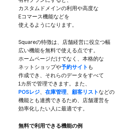
カスタムドメインの​利用や​高度な​
Eコマース機能などを​
使えるようになります。
Squareの​​​特徴は、​​店舗経営に​​役立つ幅​
広い​機能を​無料で​使える​​点です。​​
ホームページだけでなく、​​本格的な​
ネットショップや
​予約サイト
も​
作成でき、​それらの​データを​すべて​
1カ所で​管理できます。​また、
POSレジ
、
​在庫管理
、
​顧客リスト
などの​
機能とも​連携できる​ため、​店舗運営を​
効率化したい​人に​最適です。
無料で​​利用できる​​機能の​​例