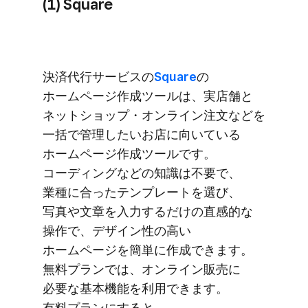
(1) Square
決済代行サービスの
​Square
の​
ホームページ作成ツールは、​実店舗と​
ネットショップ・オンライン注文などを​
一括で​管理したい​お店に​向いている​
ホームページ作成ツールです。​
コーディングなどの​知識は​不要で、​
業種に​合った​テンプレートを​選び、​
写真や​文章を​入力するだけの​直感的な​
操作で、​デザ​イン性の​高い​
ホームページを​簡単に​作成できます。​
無料プランでは、​オンライン販売に​
必要な​基本機能を​利用できます。​
有料プランに​すると、​