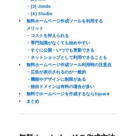
・
(3) Jimdo
・
(4) Studio
無料ホームページ作成ツールを​利用する​
メリット
・
コストを​抑えられる
・
専門知識が​なくても​始めやすい
・
すぐに​公開・いつでも​更新できる
・
ネットショップと​して​利用できることも
無料ホームページ作成ツール利用時の​注意点
・
​広告が​表示されるのが​一般的
・
​機能や​デザインに​制限が​ある
・
独自ドメインは​有料の​場合が​多い
無料で​ホームページを​作成するなら​Square
まとめ