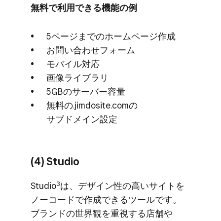
無料で​​利用できる​​機能の​​例
5ページまでの​ホームページ作成
お問い​合わせフォーム
モバイル対応
画像ライブラリ
5GBの​サーバー容量
無料の​.jimdosite.comの​
サブドメイン設定
(4) Studio
3
Studio
は、​デザ​イン性の​高い​サイトを​
ノーコードで​作成できる​ツールです。​
ブランドの​世界観を​重視する​店舗や​