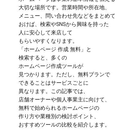
大切な​場所です。​営業時間や​所在地、​
メニュー、​問い​合わせ先などを​まとめて​
おけば、​検索や​SNSから​興味を​持った​
人に​安心して​来店して​
もらいやすくなります。
​「ホームページ 作成 無料」と​
検索すると、​多くの​
ホームページ作成ツールが​
見つかります。​ただし、​無料プランで​
できる​ことは​サービスごとに​
異なります。​この​記事では、​
店舗オーナーや​個人事業主に​向けて、​
無料で​始められる​ホームページの​
作り方や​業種別の​検討ポイント、​
おすすめツールの​比較を​紹介します。