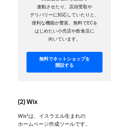
連動させたり、​店頭受取や​
デリバリーに​対応していたりと、​
便利な​機能が​豊富。​無料で​ECを​
はじめたい​小売店や​飲食店に​
向いています。
無料で​ネットショップを​
開設する
(2) Wix
1
Wix
は、​イスラエル生まれの​
ホームページ作成ツールです。​