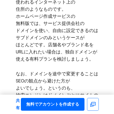
使われる​インターネット上の​
住所のような​ものです。​
ホームページ作成サービスの​
無料版では、​サービス提供会社の​
ドメインを​使い、​自由に​設定できるのは​
サブドメインのみと​いう​ケースが​
ほとんどです。​店舗名や​ブランド名を​
URLに​入れたい​場合は、​独自ドメインが​
使える​有料プランを​検討しましょう。
な​お、​ドメインを​途中で​変更する​ことは​
SEOの​観点から​避けた方が​
よいでしょう。​と​いうのも、​
検索エンジンは​ドメインごとに​サイトの​
共
内容を​評価しており、​有益な​
無料で​アカウントを​作成する
Facebook
有
コンテンツを​発信する​ドメインを​