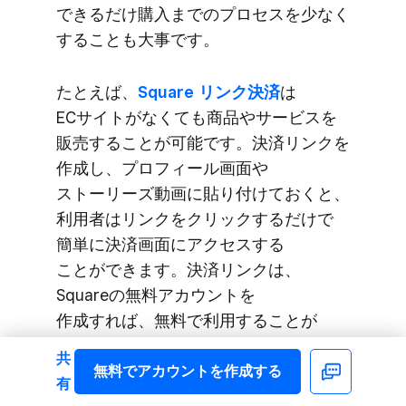
できるだけ購入までの​プロセスを​少なく​
する​ことも​大事です。
た​とえば、
​Square リンク決済
は​
ECサイトが​なくても​商品や​サービスを​
販売する​ことが​可能です。​決済リンクを​
作成し、​プロフィール​画面や​
ストーリーズ動画に​貼り付けておくと、​
利用者は​リンクを​クリックするだけで​
簡単に​決済画面に​アクセスする​
ことができます。​決済リンクは、​
Squareの​無料アカウントを​
作成すれば、​無料で​利用する​ことが​
可能です。​かかる​費用は​決済ごとに​
共
かかる​決済手数料だけなので、​
無料で​アカウントを​作成する
Facebook
有
できるだけコストを​抑えて​販売を​