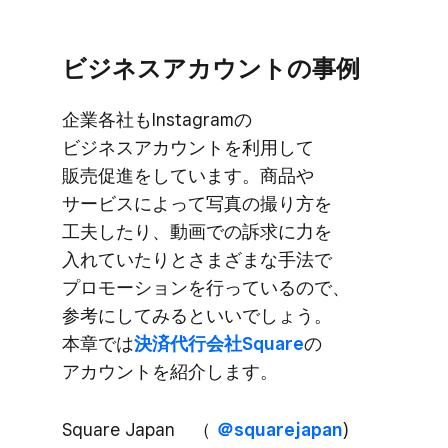
ビジネスアカウントの​事例
企業各社も​Instagramの​
ビジネスアカウントを​利用して​
販売促進を​しています。​商品や​
サービスに​よって​写真の​撮り方を​
工夫したり、​動画での​訴求に​力を​
入れていたりと​さまざまな​手法で​
プロモーションを​行っているので、​
参考に​してみると​いいでしょう。​
本章では
​決済代行会社Square
の​
アカウントを​紹介します。
Square Japan ​（
＠squarejapan
)