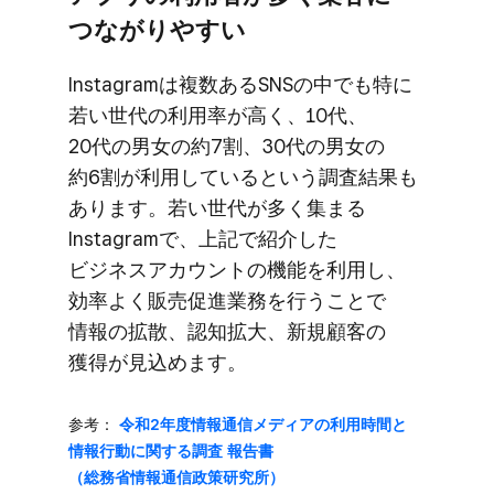
つながりやすい
Instagramは​複数ある​SNSの​中でも​特に​
若い​世代の​利用率が​高く、​10代、​
20代の​男女の​約7割、​30代の​男女の​
約6割が​利用していると​いう​調査結果も​
あります。​若い​世代が​多く​集まる​
Instagramで、​上記で​紹介した​
ビジネスアカウントの​機能を​利用し、​
効率よく​販売促進業務を​行う​ことで​
情報の​拡散、​認知拡大、​新規顧客の​
獲得が​見込めます。
参考：
令和2年度情報通信メディアの​利用​時間と​
情報行動に​関する​調査 報告書​
（総務省情報通信政策研究所）