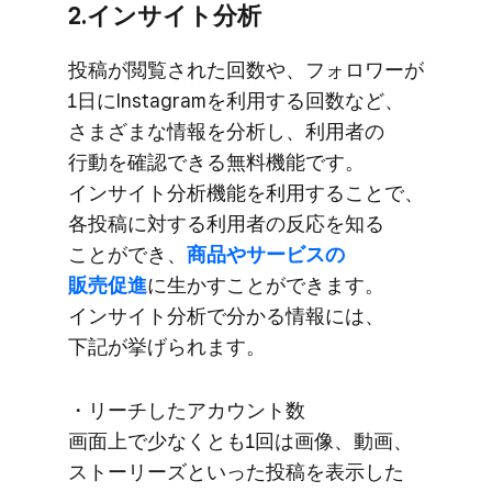
2.インサイト分析
投稿が​閲覧された​回数や、​フォロワーが​
1日に​Instagramを​利用する​回数など、​
さまざまな​情報を​分析し、​利用者の​
行動を​確認できる​無料機能です。​
インサイト分析機能を​利用する​ことで、​
各投稿に​対する​利用者の​反応を​知る​
ことができ、
​商品や​サービスの​
販売促進
に​生かすことができます。​
インサイト分析で​分かる​情報には、​
下記が​挙げられます。
・リーチした​アカウント数
画面上で​少なくとも​1回は​画像、​動画、​
ストーリーズと​いった​投稿を​表示した​