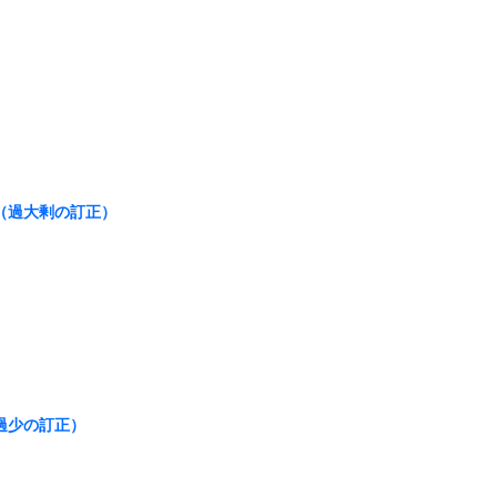
（過大剰の​訂正）
過少の​訂正）