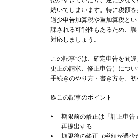
続いてしまいます。​特に​税額を​
過少申告加算税や​重加算税と​い
課される​可能性も​ある​ため、​誤
対応しましょう。
この​記事では、​確定申告を​間違え
更正の​請求、​修正申告）に​つい
手続きの​やり方​・​書き方を、
📝この​記事の​ポイント
期限前の​修正は​「訂正申告」
再提出する
期限後の​修正​（税額が​過少