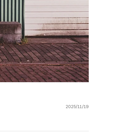
2025/11/19