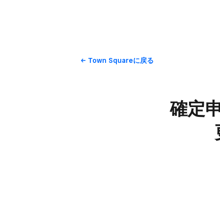
Town Squareに​戻る
確定申