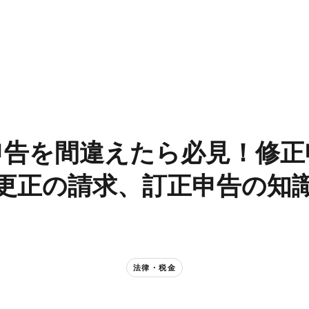
告を​間違えたら​必見！​修正
更正の​請求、​訂正申告の​知
法律・税金