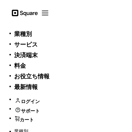
Square
Open menu
一般
業種別
サービス
Square契約書利用規約
決済端末
本条件は、加盟店さまによるSquare契約書のご利用に際し適
料金
用されます。本条件は、
Squareの一般利用規約
に加えて適用
されます。
お役立ち情報
Squareは、法律事務所もしくは弁護士ではなく、いずれの業
最新情報
界の専門的アドバイザーでもありません。加盟店さまが
Square契約書を利用されても、Squareは「業」として契約書
の作成を行なったり、法律アドバイスを提供するものではな
ログイン
く、弁護士と依頼者の関係が成立するものではありません。
サポート
Squareは、加盟店さまが提供される情報の法的な正確性また
は十分性について、審査を行うものではございません。
カート
Squareは、加盟店さまが署名する文書または契約書に関し
て、それらが加盟店さまの目的に適合していること、または
業種別