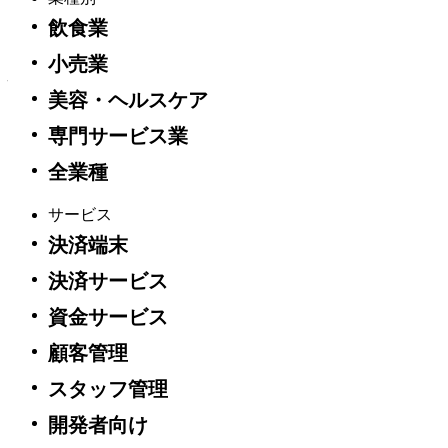
各契約条項の強制執行可能性について、いかなるアドバイ
飲食業
ス、主張または保証も行いません。具体的な契約条件につい
小売業
て法的助言が必要である場合、または条件の適用性、有効
性、もしくは強制可能性について質問がある場合は、資格を
美容・ヘルスケア
有する弁護士にご相談ください。
専門サービス業
general
全業種
一般利用規約
Square 加盟店およびウェブサイト訪問者の​ための​個人
サービス
情報保護方針​
決済端末
法執行機関などの政府機関に関するリクエスト
Square AI規約
決済サービス
Square API 利用規約
Square購入者アカウント利用規約
資金サービス
ハードウェアに関する方針および制限付き保証
顧客管理
商業法人規約
追加的ⅰＤ取扱規約
スタッフ管理
追加的交通系電子マネー取扱規約
JCB取扱いに関する特約
開発者向け
反社会的勢力排除についての指針