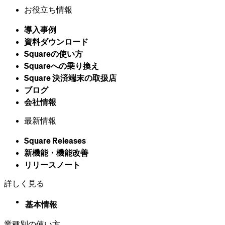
JCB取扱いに関する確認書
お役立ち情報
導入事例
ブラウザをアップデートしてください。
資料ダウンロード
Squareの​使い方
以下の対応ブラウザの最新バージョンをダウンロードして、
Squareへの乗り換え
このウェブサイトを最大限に活用してください。
Square 決済端末の​取扱店
ブログ
Google Chrome
会社情報
Mozilla Firefox
Microsoft Edge
最新情報
Square Releases
以上を理解して、続行します
新機能・機能改善
リリースノート
詳しく見る
基本情報
業種別の使い方