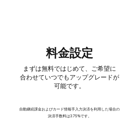
料金設定
まずは​無料で​はじめて、​ご希望に​
合わせていつでも​アップグレードが​
可能です。
自動継続課金および​カード情報手入力決済を​利用した​場合の​
決済手数料は​3.75%です。