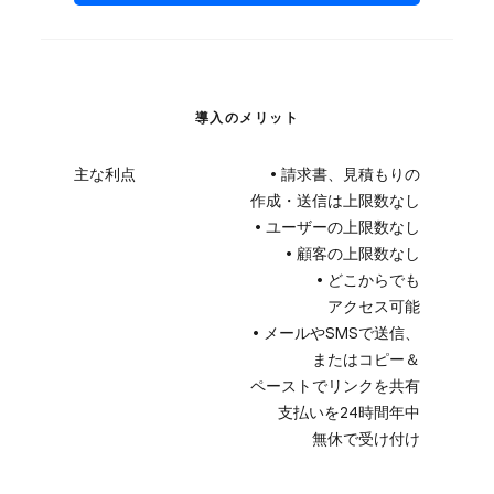
導入のメリット
主な利点
• 請求書、​​見積もりの​​
作成・送信は​​上限数なし
• ユーザーの​​上限数なし
• 顧客の​​上限数なし
• どこから​​でも​​
アクセス可能
• メールや​​SMSで​​送信、​​
または​​コピー＆
ペーストで​​リンクを​​共有
支払いを​​24時間年中​​
無休で​​受け付け