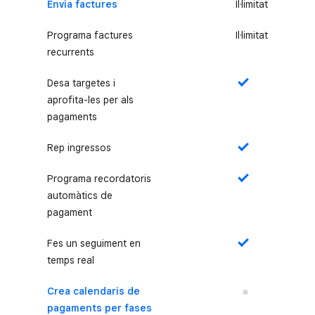
Envia factures
Il·limitat
Programa factures
Il·limitat
recurrents
Desa targetes i
Sí
aprofita-les per als
pagaments
Rep ingressos
Sí
Programa recordatoris
Sí
automàtics de
pagament
Fes un seguiment en
Sí
temps real
Crea calendaris de
No
pagaments per fases