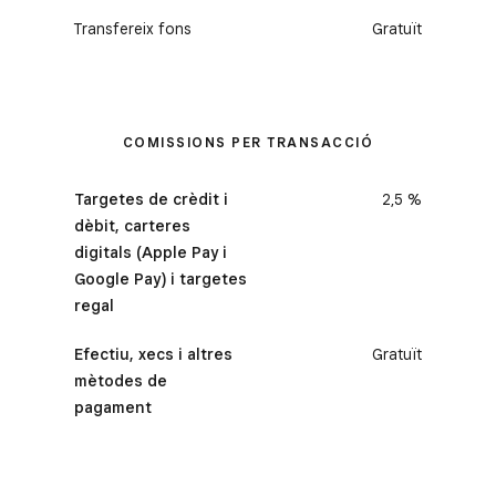
Transfereix fons
Gratuït
COMISSIONS PER TRANSACCIÓ
Targetes de crèdit i
2,5 %
dèbit, carteres
digitals (Apple Pay i
Google Pay) i targetes
regal
Efectiu, xecs i altres
Gratuït
mètodes de
pagament