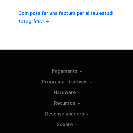
Com pots fer una factura per al teu estudi
fotogràfic?
Pagaments
Programari i
serveis
Hardware
Recursos
Desenvolupadors
Square